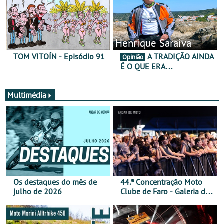
Henrique Saraiva
TOM VITOÍN - Episódio 91
A TRADIÇÃO AINDA
Opinião
É O QUE ERA…
Multimédia
Os destaques do mês de
44.ª Concentração Moto
julho de 2026
Clube de Faro - Galeria de
fotos (sábado)