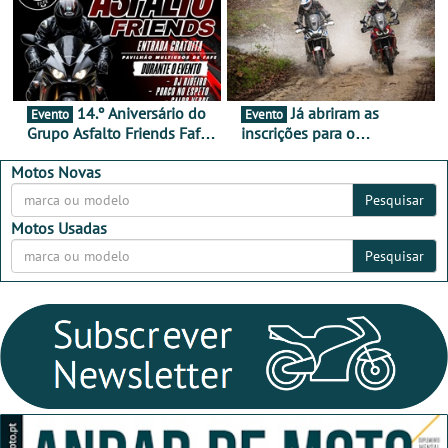
14.º Aniversário do
Já abriram as
Evento
Evento
Grupo Asfalto Friends Fafe,
inscrições para o
dia 26 de setembro de
MotorBeach Rally Raid
2026
2026
Motos Novas
Pesquisar
Motos Usadas
Pesquisar