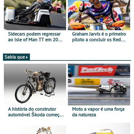
Lite
Sidecars podem regressar
Graham Jarvis é o primeiro
ao Isle of Man TT em 2027
piloto a concluir os Red
após revisão de segurança
Bull Romaniacs numa
moto elétrica
Sabia que
A história do construtor
Moto a vapor é uma força
automóvel Škoda começou
da natureza
há mais de 120 anos nas
duas rodas!