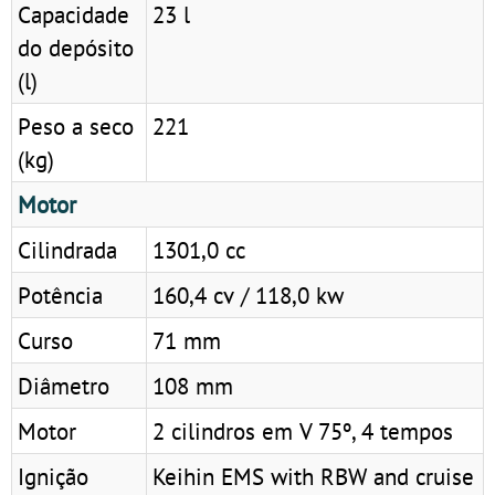
Capacidade
23 l
do depósito
(l)
Peso a seco
221
(kg)
Motor
Cilindrada
1301,0 cc
Potência
160,4 cv / 118,0 kw
Curso
71 mm
Diâmetro
108 mm
Motor
2 cilindros em V 75º, 4 tempos
Ignição
Keihin EMS with RBW and cruise