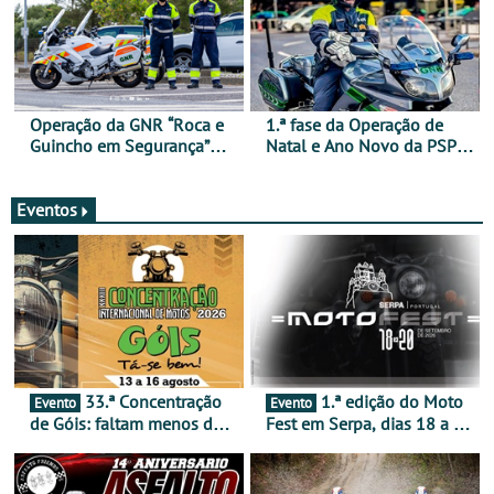
Operação da GNR “Roca e
1.ª fase da Operação de
Guincho em Segurança”
Natal e Ano Novo da PSP e
com resultados que
GNR menos trágica
merecem reflexão
Eventos
33.ª Concentração
1.ª edição do Moto
Evento
Evento
de Góis: faltam menos de
Fest em Serpa, dias 18 a 20
duas semanas! - De 13 a
de setembro - A cultura das
16 de agosto
duas rodas invade o Baixo
Alentejo