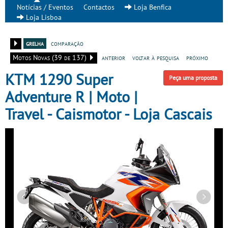
Notícias / Eventos
Contactos
Loja Benfica
Loja Lisboa
grelha
comparação
Motos Novas (39 de 137)
anterior
voltar à pesquisa
próximo
KTM 1290 Super
Peça uma proposta
Adventure R | Moto |
Travel - Caismotor - Loja Cascais