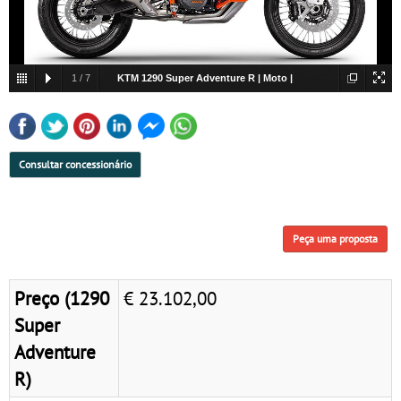
1
/
7
KTM 1290 Super Adventure R | Moto |
Travel
Consultar concessionário
Peça uma proposta
Preço (1290
€ 23.102,00
Super
Adventure
R)