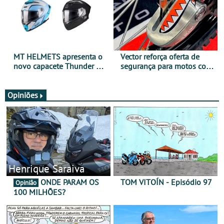
MT HELMETS apresenta o
Vector reforça oferta de
novo capacete Thunder 4 R
segurança para motos com
SV
nova gama de cadeados
JawX
Opiniões
Henrique Saraiva
ONDE PARAM OS
TOM VITOÍN - Episódio 97
Opinião
100 MILHÕES?