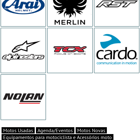
Motos Usadas
Agenda/Eventos
Motos Novas
Equipamentos para motociclista e Acessórios moto