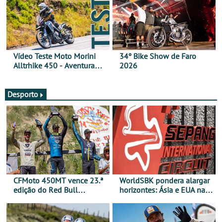
Vídeo Teste Moto Morini
34º Bike Show de Faro
Alltrhike 450 - Aventura
2026
Acessível
Desporto
CFMoto 450MT vence 23.ª
WorldSBK pondera alargar
edição do Red Bull
horizontes: Ásia e EUA na
Romaniacs nas 3
mira para 2027
Categorias Adventure -
Vitória na Ultimate, Core e