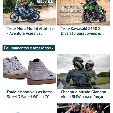
Teste Moto Morini Alltrhike
Teste Kawasaki Z650 S:
- Aventura Acessível
Diversão para Jovens e
Adultos
Equipamentos e acessórios
Estão disponíveis as botas
Chegou o blusão Glandon
Street 3 Faded WP da TCX
Air da BMW para reforçar
para utilização durante
oferta de equipamento de
todo o ano
verão