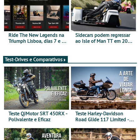
Ride The New Legends na
Sidecars podem regressar
Triumph Lisboa, dias 7 e 8
ao Isle of Man TT em 2027
de agosto
após revisão de segurança
Test-Drives e Comparativos
Teste QJMotor SRT 450RX -
Teste Harley-Davidson
Polivalente e Eficaz
Road Glide 117 Limited - A
Arte de Viajar Longe