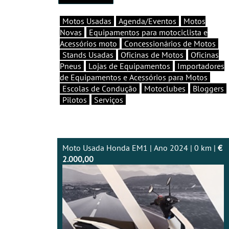
Motos Usadas
Agenda/Eventos
Motos
Novas
Equipamentos para motociclista e
Acessórios moto
Concessionários de Motos
Stands Usadas
Oficinas de Motos
Oficinas
Pneus
Lojas de Equipamentos
Importadores
de Equipamentos e Acessórios para Motos
Escolas de Condução
Motoclubes
Bloggers
Pilotos
Serviços
Moto Usada Honda EM1 | Ano 2024 | 0 km |
€
2.000,00