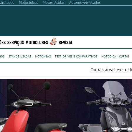
Atrelados
Motoclubes
Motos Usadas
Automóveis Usados
ÕES
SERVIÇOS
MOTOCLUBES
REVISTA
ios
stands usadas
motonews
test-drives e comparativos
motodica - curtas
Outras áreas exclusi