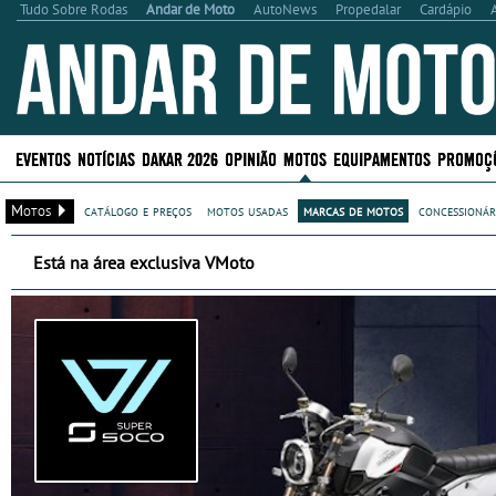
Tudo Sobre Rodas
Andar de Moto
AutoNews
Propedalar
Cardápio
EVENTOS
NOTÍCIAS
DAKAR 2026
OPINIÃO
MOTOS
EQUIPAMENTOS
PROMOÇ
Motos
catálogo e preços
motos usadas
marcas de motos
concessionár
Está na área exclusiva VMoto