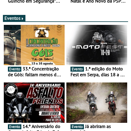
Guincho em Segurança”
Natal e Ano Novo da PSP e
com resultados que
GNR menos trágica
merecem reflexão
Eventos
33.ª Concentração
1.ª edição do Moto
Evento
Evento
de Góis: faltam menos de
Fest em Serpa, dias 18 a 20
duas semanas! - De 13 a
de setembro - A cultura das
16 de agosto
duas rodas invade o Baixo
Alentejo
14.º Aniversário do
Já abriram as
Evento
Evento