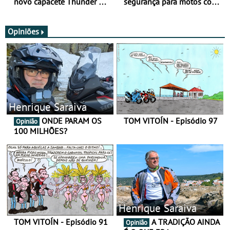
novo capacete Thunder 4 R
segurança para motos com
SV
nova gama de cadeados
JawX
Opiniões
Henrique Saraiva
ONDE PARAM OS
TOM VITOÍN - Episódio 97
Opinião
100 MILHÕES?
Henrique Saraiva
TOM VITOÍN - Episódio 91
A TRADIÇÃO AINDA
Opinião