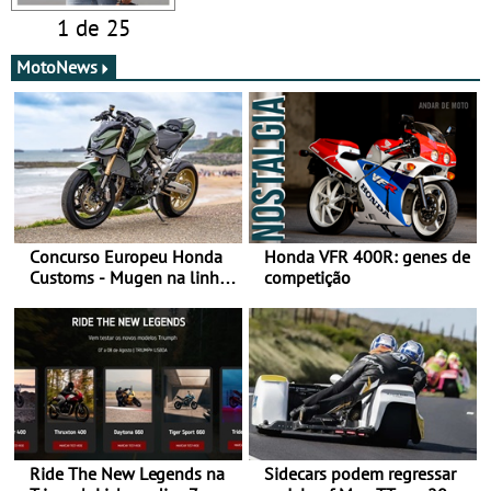
1 de 25
MotoNews
Concurso Europeu Honda
Honda VFR 400R: genes de
Customs - Mugen na linha
competição
da frente, vote nela para
ganhar
Ride The New Legends na
Sidecars podem regressar