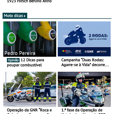
1923 Hirsch Berlino Anno
Moto dicas
Pedro Pereira
12 Dicas para
Campanha “Duas Rodas:
Opinião
Agarre-se à Vida” decorre
poupar combustível
de 17 a 23 de março
Operação da GNR “Roca e
1.ª fase da Operação de