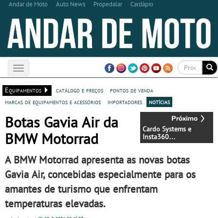
Andar de Moto
Auto News
Propedalar
Cardápio
Toggle
navigation
Equipamentos
catálogo e preços
pontos de venda
marcas de equipamentos e acessórios
importadores
notícias
Botas Gavia Air da
Cardo Systems e
BMW Motorrad
Insta360
Revolucionam a
Experiência dos
A BMW Motorrad apresenta as novas botas
Motociclistas
Gavia Air, concebidas especialmente para os
amantes de turismo que enfrentam
temperaturas elevadas.