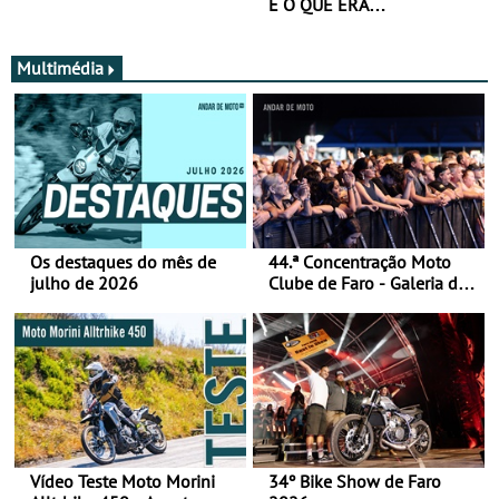
É O QUE ERA…
Multimédia
Os destaques do mês de
44.ª Concentração Moto
julho de 2026
Clube de Faro - Galeria de
fotos (sábado)
Vídeo Teste Moto Morini
34º Bike Show de Faro