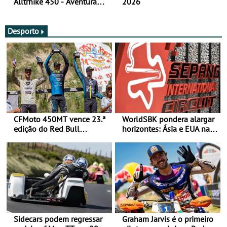
Alltrhike 450 - Aventura
2026
Acessível
Desporto
CFMoto 450MT vence 23.ª
WorldSBK pondera alargar
edição do Red Bull
horizontes: Ásia e EUA na
Romaniacs nas 3
mira para 2027
Categorias Adventure -
Vitória na Ultimate, Core e
Lite
Sidecars podem regressar
Graham Jarvis é o primeiro