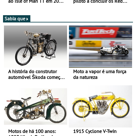
ao Isle of Man TT em 2027
piloto a concluir os Red
após revisão de segurança
Bull Romaniacs numa
moto elétrica
Sabia que
A história do construtor
Moto a vapor é uma força
automóvel Škoda começou
da natureza
há mais de 120 anos nas
duas rodas!
Motos de há 100 anos:
1915 Cyclone V-Twin