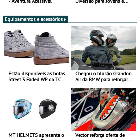
- Aventura Acessível
Diversão para Jovens e
Adultos
Equipamentos e acessórios
Estão disponíveis as botas
Chegou o blusão Glandon
Street 3 Faded WP da TCX
Air da BMW para reforçar
para utilização durante
oferta de equipamento de
todo o ano
verão
MT HELMETS apresenta o
Vector reforça oferta de