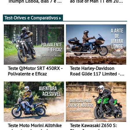
Triumph Lisboa, dias 7 e 8
ao Isle of Man TT em 2027
de agosto
após revisão de segurança
Test-Drives e Comparativos
Teste QJMotor SRT 450RX -
Teste Harley-Davidson
Polivalente e Eficaz
Road Glide 117 Limited - A
Arte de Viajar Longe
Teste Moto Morini Alltrhike
Teste Kawasaki Z650 S: