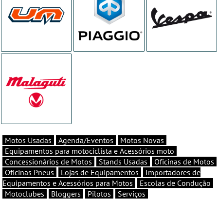
Motos Usadas
Agenda/Eventos
Motos Novas
Equipamentos para motociclista e Acessórios moto
Concessionários de Motos
Stands Usadas
Oficinas de Motos
Oficinas Pneus
Lojas de Equipamentos
Importadores de
Equipamentos e Acessórios para Motos
Escolas de Condução
Motoclubes
Bloggers
Pilotos
Serviços