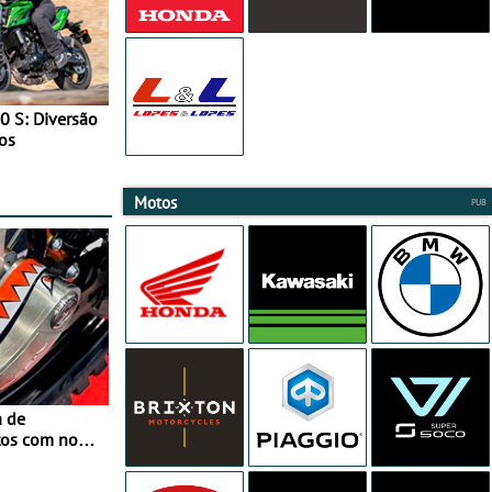
0 S: Diversão
os
Motos
a de
tos com nova
 JawX