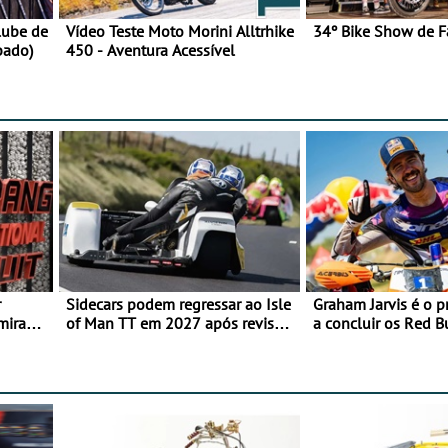
lube de
Vídeo Teste Moto Morini Alltrhike
34º Bike Show de F
bado)
450 - Aventura Acessível
r
Sidecars podem regressar ao Isle
Graham Jarvis é o p
mira
of Man TT em 2027 após revisão
a concluir os Red 
de segurança
numa moto elétrica