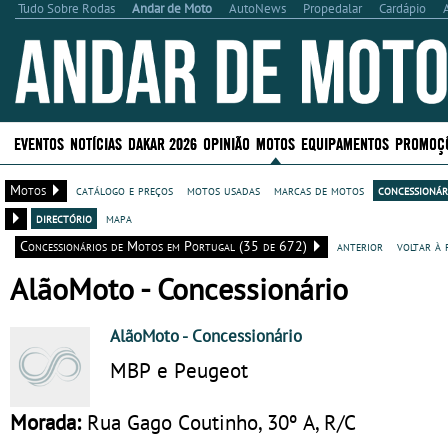
Tudo Sobre Rodas
Andar de Moto
AutoNews
Propedalar
Cardápio
EVENTOS
NOTÍCIAS
DAKAR 2026
OPINIÃO
MOTOS
EQUIPAMENTOS
PROMOÇ
Motos
catálogo e preços
motos usadas
marcas de motos
concessionár
directório
mapa
Concessionários de Motos em Portugal (35 de 672)
anterior
voltar à 
AlãoMoto - Concessionário
AlãoMoto
- Concessionário
MBP e Peugeot
Morada:
Rua Gago Coutinho, 30º A, R/C