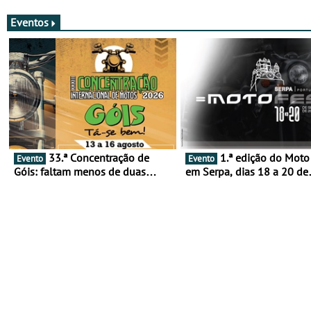
Eventos
33.ª Concentração de
1.ª edição do Moto Fest
Evento
Evento
Góis: faltam menos de duas
em Serpa, dias 18 a 20 de
semanas! - De 13 a 16 de agosto
setembro - A cultura das 
rodas invade o Baixo Alen