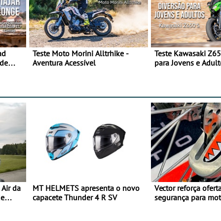
ad
Teste Moto Morini Alltrhike -
Teste Kawasaki Z65
 de
Aventura Acessível
para Jovens e Adult
Air da
MT HELMETS apresenta o novo
Vector reforça ofert
de
capacete Thunder 4 R SV
segurança para mo
gama de cadeados