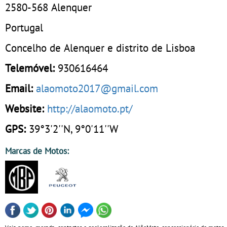
2580-568
Alenquer
Portugal
Concelho de Alenquer e distrito de Lisboa
Telemóvel:
930616464
Email:
alaomoto2017@gmail.com
Website:
http://alaomoto.pt/
GPS:
39°3'2''N, 9°0'11''W
Marcas de Motos: