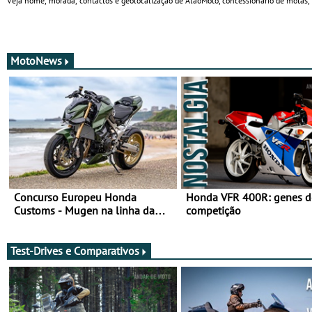
Veja nome, morada, contactos e geolocalização de AlãoMoto, concessionário de motas,
MotoNews
Concurso Europeu Honda
Honda VFR 400R: genes d
Customs - Mugen na linha da
competição
frente, vote nela para ganhar
Test-Drives e Comparativos