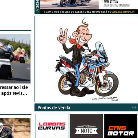
essar ao Isle
após revisão
Pontos de venda