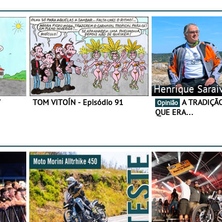
Henrique Sarai
7
TOM VITOÍN - Episódio 91
A TRADIÇÃO AINDA É O
Opinião
QUE ERA…