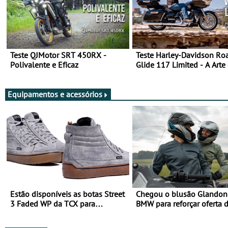
Teste QJMotor SRT 450RX -
Teste Harley-Davidson Ro
Polivalente e Eficaz
Glide 117 Limited - A Arte
Viajar Longe
Equipamentos e acessórios
Estão disponíveis as botas Street
Chegou o blusão Glandon 
3 Faded WP da TCX para
BMW para reforçar oferta 
utilização durante todo o ano
equipamento de verão