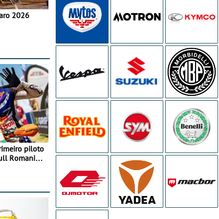
aro 2026
rimeiro piloto
Bull Romaniacs