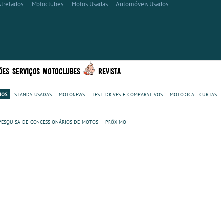
Atrelados
Motoclubes
Motos Usadas
Automóveis Usados
ÕES
SERVIÇOS
MOTOCLUBES
REVISTA
ios
stands usadas
motonews
test-drives e comparativos
motodica - curtas
pesquisa de concessionários de motos
próximo