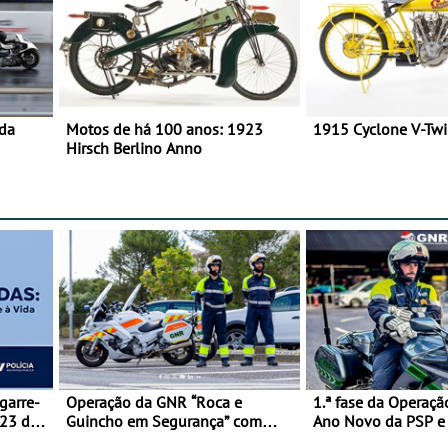
 da
Motos de há 100 anos: 1923
1915 Cyclone V-Tw
Hirsch Berlino Anno
garre-
Operação da GNR “Roca e
1.ª fase da Operaçã
 23 de
Guincho em Segurança” com
Ano Novo da PSP 
resultados que merecem reflexão
trágica