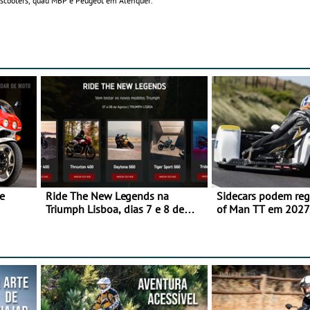
 scooters, quad MBP e Peugeot em Alenquer.
e
Ride The New Legends na
Sidecars podem regr
Triumph Lisboa, dias 7 e 8 de
of Man TT em 2027 
agosto
de segurança