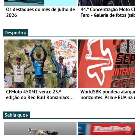
Os destaques do mês de julho de
44.ª Concentração Moto C
2026
Faro - Galeria de fotos (sá
Desporto
CFMoto 450MT vence 23.ª
WorldSBK pondera alarga
edição do Red Bull Romaniacs
horizontes: Ásia e EUA na 
nas 3 Categorias Adventure -
para 2027
Vitória na Ultimate, Core e Lite
Sabia que