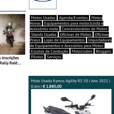
Motos Usadas
Agenda/Eventos
Motos
Novas
Equipamentos para motociclista e
Acessórios moto
Concessionários de Motos
Stands Usadas
Oficinas de Motos
Oficinas
Pneus
Lojas de Equipamentos
Importadores
de Equipamentos e Acessórios para Motos
Escolas de Condução
Motoclubes
Bloggers
Pilotos
Serviços
Rally Raid
Moto Usada Kymco Agility RS 50 | Ano 2021 |
0 km |
€ 1.880,00