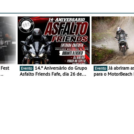
14.º Aniversário do Grupo
Já abriram as inscrições
Evento
Evento
Asfalto Friends Fafe, dia 26 de
para o MotorBeach 
duas
setembro de 2026
2026
tejo