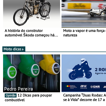
A história do construtor
Moto a vapor é uma força
automóvel Škoda começou há
natureza
mais de 120 anos nas duas
rodas!
Moto dicas
Pedro Pereira
12 Dicas para poupar
Campanha “Duas Rodas: A
Opinião
se à Vida” decorre de 17 a
combustível
março