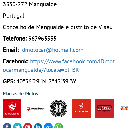
3530-272
Mangualde
Portugal
Concelho de Mangualde e distrito de Viseu
Telefone:
967963555
Email:
jdmotocar@hotmail.com
Facebook:
https://www.facebook.com/JDmot
ocarmangualde/?locale=pt_BR
GPS:
40°36'29''N, 7°43'39''W
Marcas de Motos: