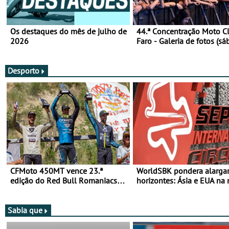
Os destaques do mês de julho de
44.ª Concentração Moto C
2026
Faro - Galeria de fotos (sá
Desporto
CFMoto 450MT vence 23.ª
WorldSBK pondera alarga
edição do Red Bull Romaniacs
horizontes: Ásia e EUA na 
nas 3 Categorias Adventure -
para 2027
Vitória na Ultimate, Core e Lite
Sabia que