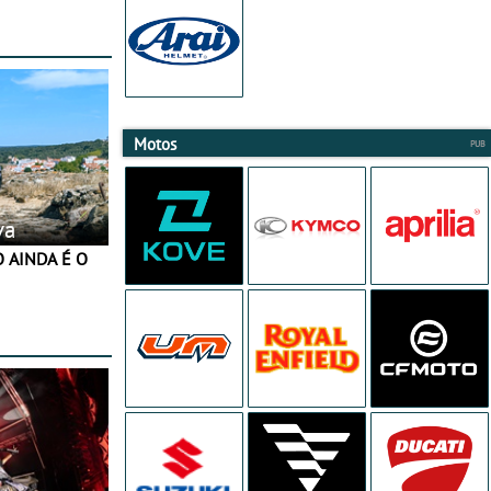
 JawX
Motos
va