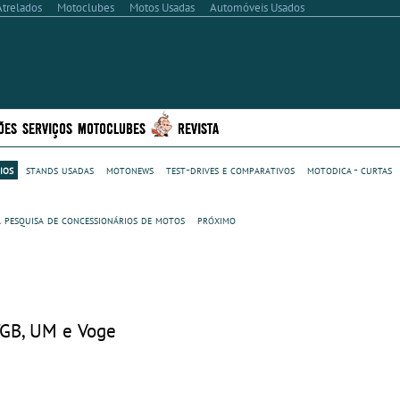
Atrelados
Motoclubes
Motos Usadas
Automóveis Usados
ÕES
SERVIÇOS
MOTOCLUBES
REVISTA
ios
stands usadas
motonews
test-drives e comparativos
motodica - curtas
à pesquisa de concessionários de motos
próximo
 TGB, UM e Voge