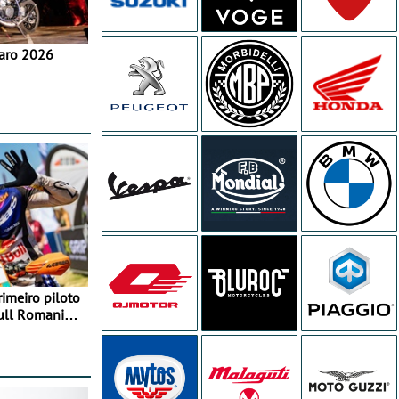
aro 2026
rimeiro piloto
Bull Romaniacs