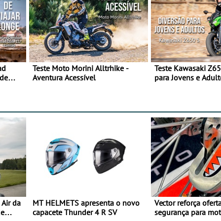
ad
Teste Moto Morini Alltrhike -
Teste Kawasaki Z65
 de
Aventura Acessível
para Jovens e Adult
Air da
MT HELMETS apresenta o novo
Vector reforça ofert
de
capacete Thunder 4 R SV
segurança para mo