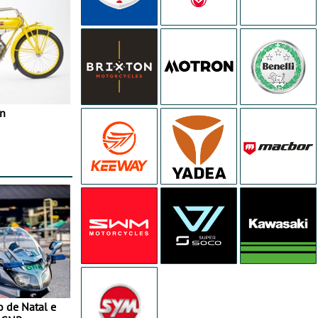
in
o de Natal e