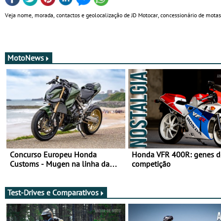
Veja nome, morada, contactos e geolocalização de JD Motocar, concessionário de mota
MotoNews
Concurso Europeu Honda
Honda VFR 400R: genes d
Customs - Mugen na linha da
competição
frente, vote nela para ganhar
Test-Drives e Comparativos