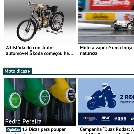
A história do construtor
Moto a vapor é uma força
automóvel Škoda começou há
natureza
mais de 120 anos nas duas
rodas!
Moto dicas
Pedro Pereira
12 Dicas para poupar
Campanha “Duas Rodas: A
Opinião