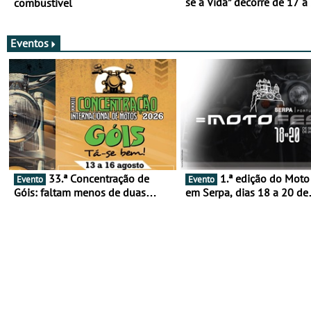
se à Vida” decorre de 17 a
combustível
março
Eventos
33.ª Concentração de
1.ª edição do Moto Fest
Evento
Evento
Góis: faltam menos de duas
em Serpa, dias 18 a 20 de
semanas! - De 13 a 16 de agosto
setembro - A cultura das 
rodas invade o Baixo Alen