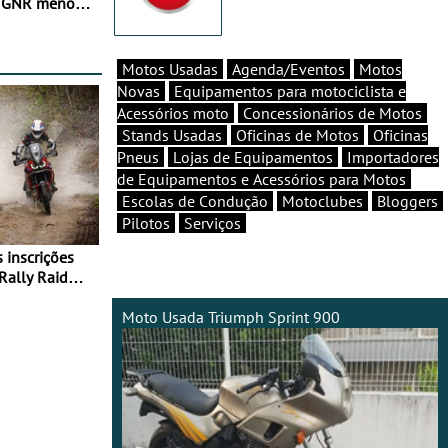
e GNR menos
Motos Usadas
Agenda/Eventos
Motos
Novas
Equipamentos para motociclista e
Acessórios moto
Concessionários de Motos
Stands Usadas
Oficinas de Motos
Oficinas
Pneus
Lojas de Equipamentos
Importadores
de Equipamentos e Acessórios para Motos
Escolas de Condução
Motoclubes
Bloggers
Pilotos
Serviços
Rally Raid
Moto Usada Triumph Sprint 900