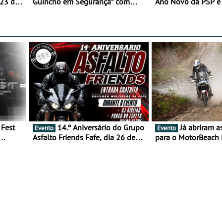
 23 de
Guincho em Segurança” com
Ano Novo da PSP 
resultados que merecem reflexão
trágica
14.º Aniversário do Grupo
Já abriram as inscrições
Evento
Evento
Asfalto Friends Fafe, dia 26 de
para o MotorBeach 
duas
setembro de 2026
2026
tejo