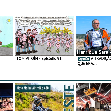
gama de cadeados
Henrique Sarai
7
TOM VITOÍN - Episódio 91
A TRADIÇÃO AINDA É O
Opinião
QUE ERA…