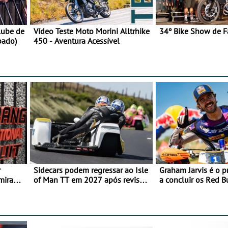
lube de
Vídeo Teste Moto Morini Alltrhike
34º Bike Show de F
bado)
450 - Aventura Acessível
r
Sidecars podem regressar ao Isle
Graham Jarvis é o p
mira
of Man TT em 2027 após revisão
a concluir os Red 
de segurança
numa moto elétrica