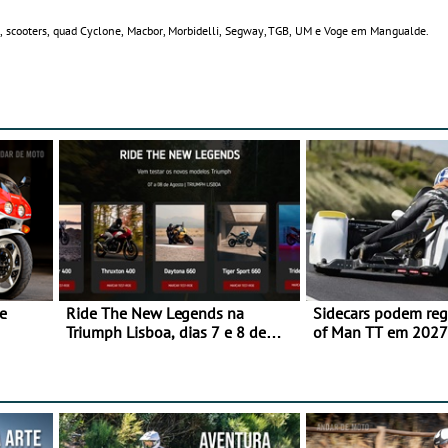
s, scooters, quad Cyclone, Macbor, Morbidelli, Segway, TGB, UM e Voge em Mangualde.
e
Ride The New Legends na
Sidecars podem regr
Triumph Lisboa, dias 7 e 8 de
of Man TT em 2027 
agosto
de segurança