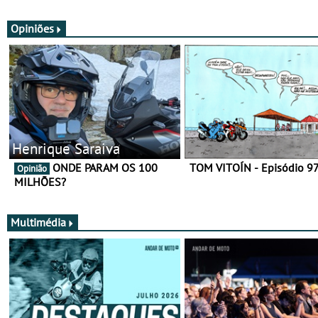
utilização durante todo o ano
equipamento de verão
Opiniões
Henrique Saraiva
ONDE PARAM OS 100
TOM VITOÍN - Episódio 9
Opinião
MILHÕES?
Multimédia