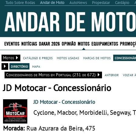
Tudo Sobre Rodas
Andar de Moto
AutoNews
Propedalar
Cardápio
EVENTOS
NOTÍCIAS
DAKAR 2026
OPINIÃO
MOTOS
EQUIPAMENTOS
PROMOÇ
Motos
catálogo e preços
motos usadas
marcas de motos
concessionár
directório
mapa
Concessionários de Motos em Portugal (231 de 672)
anterior
voltar 
JD Motocar - Concessionário
JD Motocar
- Concessionário
Cyclone, Macbor, Morbidelli, Segway,
Morada:
Rua Azurara da Beira, 475