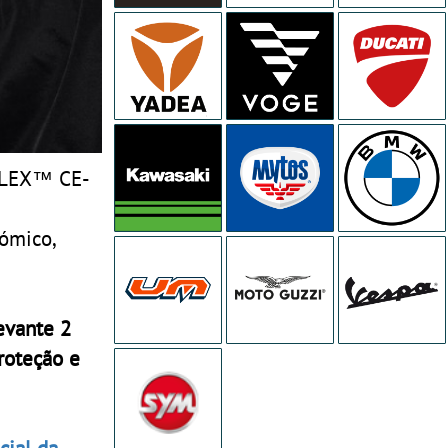
EFLEX™ CE-
nómico,
evante 2
roteção e
icial da