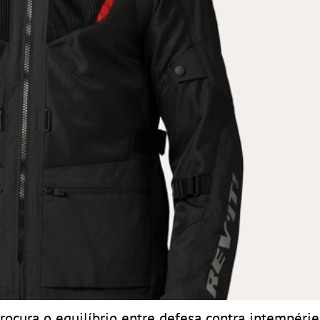
ocura o equilíbrio entre defesa contra intempérie