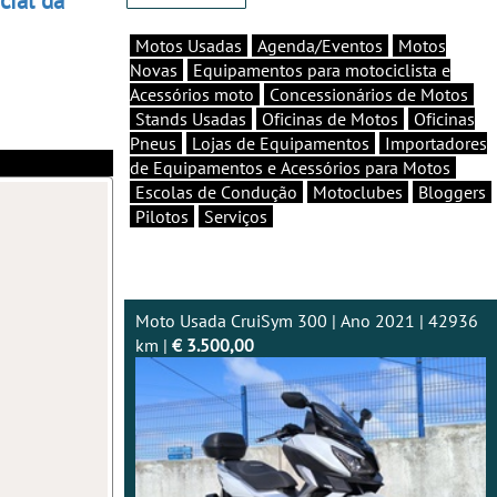
Motos Usadas
Agenda/Eventos
Motos
Novas
Equipamentos para motociclista e
Acessórios moto
Concessionários de Motos
Stands Usadas
Oficinas de Motos
Oficinas
Pneus
Lojas de Equipamentos
Importadores
de Equipamentos e Acessórios para Motos
Escolas de Condução
Motoclubes
Bloggers
Pilotos
Serviços
Moto Usada CruiSym 300 | Ano 2021 | 42936
km |
€ 3.500,00