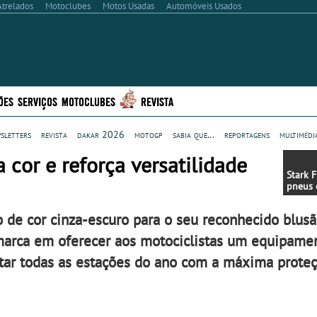
Atrelados
Motoclubes
Motos Usadas
Automóveis Usados
ÕES
SERVIÇOS
MOTOCLUBES
REVISTA
sletters
revista
dakar 2026
motogp
sabia que...
reportagens
multimédi
cor e reforça versatilidade
Stark 
pneus 
para e
Mx
 de cor cinza-escuro para o seu reconhecido blusã
marca em oferecer aos motociclistas um equipame
ntar todas as estações do ano com a máxima prote