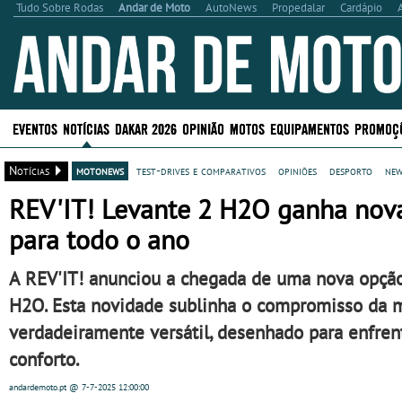
Tudo Sobre Rodas
Andar de Moto
AutoNews
Propedalar
Cardápio
EVENTOS
NOTÍCIAS
DAKAR 2026
OPINIÃO
MOTOS
EQUIPAMENTOS
PROMOÇ
Notícias
motonews
test-drives e comparativos
opiniões
desporto
new
REV'IT! Levante 2 H2O ganha nova 
para todo o ano
A REV'IT! anunciou a chegada de uma nova opção
H2O. Esta novidade sublinha o compromisso da 
verdadeiramente versátil, desenhado para enfre
conforto.
andardemoto.pt
@ 7-7-2025
12:00:00