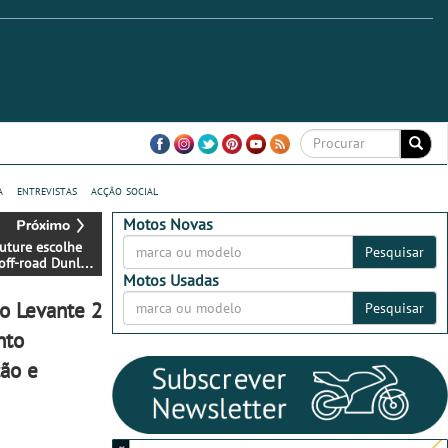
a
entrevistas
acção social
Motos Novas
Future escolhe
Pesquisar
off-road Dunlop
quipar a VARG
Motos Usadas
o Levante 2
Pesquisar
nto
ção e