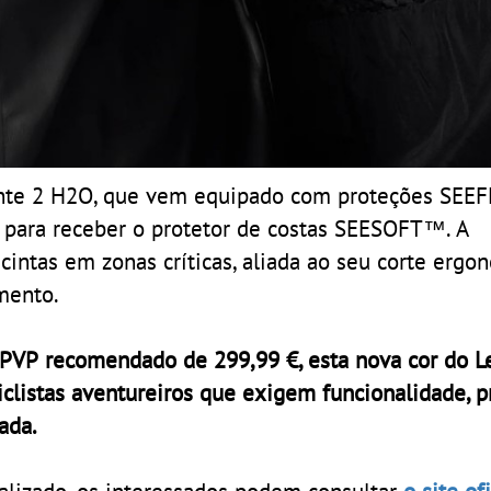
vante 2 H2O, que vem equipado com proteções SE
o para receber o protetor de costas SEESOFT™. A
cintas em zonas críticas, aliada ao seu corte ergo
mento.
VP recomendado de 299,99 €, esta nova cor do L
clistas aventureiros que exigem funcionalidade, p
ada.
lizado, os interessados podem consultar
o site of