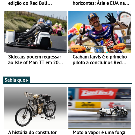
edição do Red Bull
horizontes: Ásia e EUA na
Romaniacs nas 3
mira para 2027
Categorias Adventure -
Vitória na Ultimate, Core e
Lite
Sidecars podem regressar
Graham Jarvis é o primeiro
ao Isle of Man TT em 2027
piloto a concluir os Red
após revisão de segurança
Bull Romaniacs numa
moto elétrica
Sabia que
A história do construtor
Moto a vapor é uma força