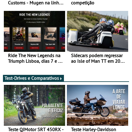
Customs - Mugen na linha
competição
da frente, vote nela para
ganhar
Ride The New Legends na
Sidecars podem regressar
Triumph Lisboa, dias 7 e 8
ao Isle of Man TT em 2027
de agosto
após revisão de segurança
Test-Drives e Comparativos
Teste QJMotor SRT 450RX -
Teste Harley-Davidson