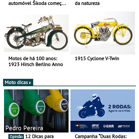
automóvel Škoda começou
da natureza
há mais de 120 anos nas
duas rodas!
Motos de há 100 anos:
1915 Cyclone V-Twin
1923 Hirsch Berlino Anno
Moto dicas
Pedro Pereira
12 Dicas para
Campanha “Duas Rodas:
Opinião