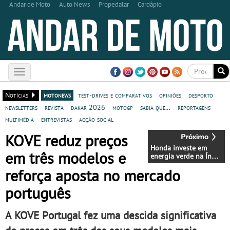
Andar de Moto
Auto News
Propedalar
Cardápio
Toggle
navigation
Notícias
motonews
test-drives e comparativos
opiniões
desporto
newsletters
revista
dakar 2026
motogp
sabia que...
reportagens
multimédia
entrevistas
acção social
KOVE reduz preços
Honda investe em
em três modelos e
energia verde na Índia
para revolucionar
reforça aposta no mercado
mobilidade elétrica
português
A KOVE Portugal fez uma descida significativa