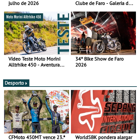
julho de 2026
Clube de Faro - Galeria de
fotos (sábado)
Vídeo Teste Moto Morini
34º Bike Show de Faro
Alltrhike 450 - Aventura
2026
Acessível
Desporto
CFMoto 450MT vence 23.ª
WorldSBK pondera alargar