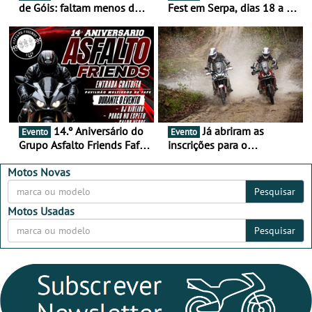
de Góis: faltam menos de
Fest em Serpa, dias 18 a 20
duas semanas! - De 13 a
de setembro - A cultura das
16 de agosto
duas rodas invade o Baixo
Alentejo
14.º Aniversário do
Já abriram as
Evento
Evento
Grupo Asfalto Friends Fafe,
inscrições para o
dia 26 de setembro de
MotorBeach Rally Raid
2026
2026
Motos Novas
Pesquisar
Motos Usadas
Pesquisar