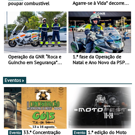
Agarre-se à Vida” decorre
poupar combustível
de 17 a 23 de março
Operação da GNR “Roca e
1.ª fase da Operação de
Guincho em Segurança”
Natal e Ano Novo da PSP e
com resultados que
GNR menos trágica
merecem reflexão
Eventos
33.ª Concentração
1.ª edição do Moto
Evento
Evento