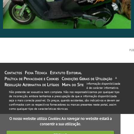
Contactos
Ficha Técnica
Estatuto Editorial
Política de Privacidade e Cookies
Condições Gerais de Utilização
A
informação disponibilizada
Resolução Alternativa de Litígios
Mapa do Site
é de carácter informativo.
Não pretende ser exaustiva nem completa. Não nos responsabilizamos por qualquer tipo
de incorrecção, embora tenhamos a preocupação de que a informação disponibilizada
seja o mais correcta possível. Os preços, quando existentes, são indicativos e devem ser
confirmados com os respectivos fornecedores ou marcas presentes neste portal, assim
como qualquer tipo de características técnicas.
O nosso website utiliza
Cookies
. Ao navegar no website estará a
consentir a sua utilização.