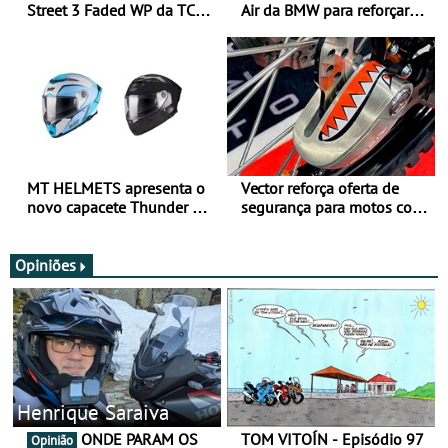
Street 3 Faded WP da TCX
Air da BMW para reforçar
para utilização durante
oferta de equipamento de
todo o ano
verão
MT HELMETS apresenta o
Vector reforça oferta de
novo capacete Thunder 4 R
segurança para motos com
SV
nova gama de cadeados
JawX
Opiniões
Henrique Saraiva
ONDE PARAM OS
TOM VITOÍN - Episódio 97
Opinião