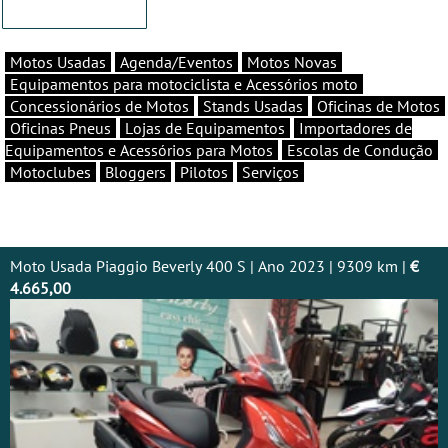
Motos Usadas
Agenda/Eventos
Motos Novas
Equipamentos para motociclista e Acessórios moto
Concessionários de Motos
Stands Usadas
Oficinas de Motos
Oficinas Pneus
Lojas de Equipamentos
Importadores de
Equipamentos e Acessórios para Motos
Escolas de Condução
Motoclubes
Bloggers
Pilotos
Serviços
Moto Usada Piaggio Beverly 400 S | Ano 2023 | 9309 km |
€
4.665,00