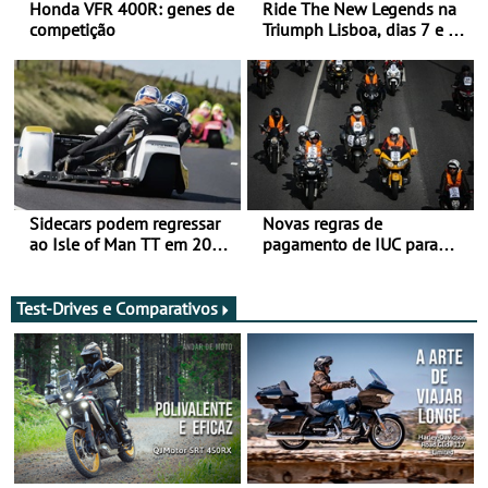
Honda VFR 400R: genes de
Ride The New Legends na
competição
Triumph Lisboa, dias 7 e 8
de agosto
Sidecars podem regressar
Novas regras de
ao Isle of Man TT em 2027
pagamento de IUC para
após revisão de segurança
2028 - Com ano de
transição em 2027
Test-Drives e Comparativos