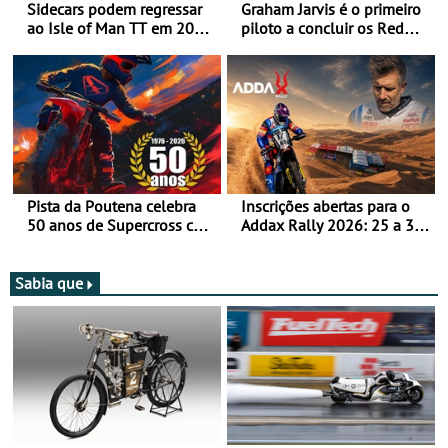
Sidecars podem regressar
Graham Jarvis é o primeiro
ao Isle of Man TT em 2027
piloto a concluir os Red
após revisão de segurança
Bull Romaniacs numa
moto elétrica
Pista da Poutena celebra
Inscrições abertas para o
50 anos de Supercross com
Addax Rally 2026: 25 a 30
jornada dupla, dias 1 e 2
de outubro - Proposta de
de agosto
participação com o Team
Bianchi Prata
Sabia que