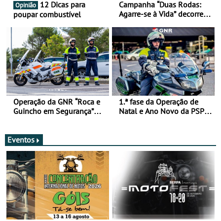
12 Dicas para
Campanha “Duas Rodas:
Opinião
Agarre-se à Vida” decorre
poupar combustível
de 17 a 23 de março
Operação da GNR “Roca e
1.ª fase da Operação de
Guincho em Segurança”
Natal e Ano Novo da PSP e
com resultados que
GNR menos trágica
merecem reflexão
Eventos