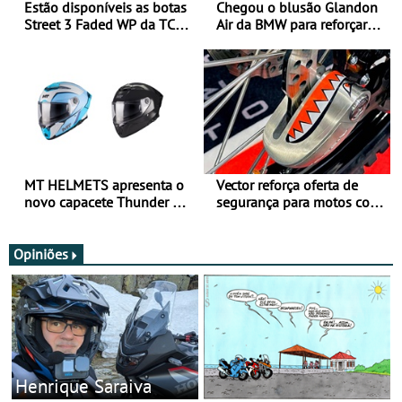
Estão disponíveis as botas
Chegou o blusão Glandon
Street 3 Faded WP da TCX
Air da BMW para reforçar
para utilização durante
oferta de equipamento de
todo o ano
verão
MT HELMETS apresenta o
Vector reforça oferta de
novo capacete Thunder 4 R
segurança para motos com
SV
nova gama de cadeados
JawX
Opiniões
Henrique Saraiva