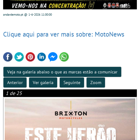
andardemoto.pt
@ 1-6-2026
11:00:00
Clique aqui para ver mais sobre: MotoNews
Veja na galeria abaixo o que as marcas estão a comunicar
Anterior
Ver galeria
Seguinte
Zoom
1 de 25