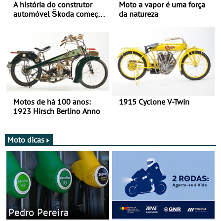
A história do construtor
Moto a vapor é uma força
automóvel Škoda começou
da natureza
há mais de 120 anos nas
duas rodas!
Motos de há 100 anos:
1915 Cyclone V-Twin
1923 Hirsch Berlino Anno
Moto dicas
Pedro Pereira