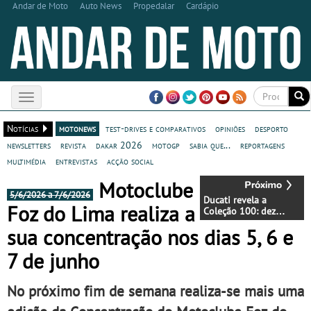
Andar de Moto
Auto News
Propedalar
Cardápio
Toggle
navigation
Notícias
motonews
test-drives e comparativos
opiniões
desporto
newsletters
revista
dakar 2026
motogp
sabia que...
reportagens
multimédia
entrevistas
acção social
Motoclube
5/6/2026 a 7/6/2026
Ducati revela a
Foz do Lima realiza a
Coleção 100: dez
ícones
sua concentração nos dias 5, 6 e
contemporâneos que
celebram 100 anos de
7 de junho
história
No próximo fim de semana realiza-se mais uma