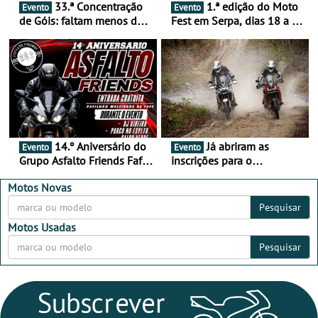
33.ª Concentração
1.ª edição do Moto
Evento
Evento
de Góis: faltam menos de
Fest em Serpa, dias 18 a 20
duas semanas! - De 13 a
de setembro - A cultura das
16 de agosto
duas rodas invade o Baixo
Alentejo
14.º Aniversário do
Já abriram as
Evento
Evento
Grupo Asfalto Friends Fafe,
inscrições para o
dia 26 de setembro de
MotorBeach Rally Raid
2026
2026
Motos Novas
Pesquisar
Motos Usadas
Pesquisar