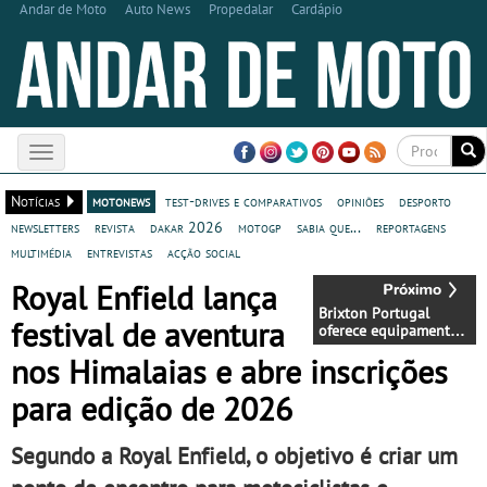
Andar de Moto
Auto News
Propedalar
Cardápio
Toggle
navigation
Notícias
motonews
test-drives e comparativos
opiniões
desporto
newsletters
revista
dakar 2026
motogp
sabia que...
reportagens
multimédia
entrevistas
acção social
Royal Enfield lança
Brixton Portugal
festival de aventura
oferece equipamento
de proteção na
nos Himalaias e abre inscrições
compra de motos
durante o verão
para edição de 2026
Segundo a Royal Enfield, o objetivo é criar um