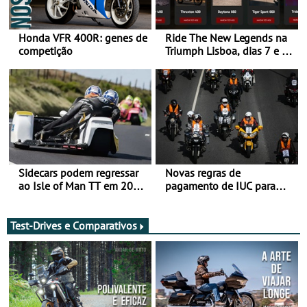
Honda VFR 400R: genes de
Ride The New Legends na
competição
Triumph Lisboa, dias 7 e 8
de agosto
Sidecars podem regressar
Novas regras de
ao Isle of Man TT em 2027
pagamento de IUC para
após revisão de segurança
2028 - Com ano de
transição em 2027
Test-Drives e Comparativos