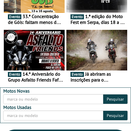
33.ª Concentração
1.ª edição do Moto
Evento
Evento
de Góis: faltam menos de
Fest em Serpa, dias 18 a 20
duas semanas! - De 13 a
de setembro - A cultura das
16 de agosto
duas rodas invade o Baixo
Alentejo
14.º Aniversário do
Já abriram as
Evento
Evento
Grupo Asfalto Friends Fafe,
inscrições para o
dia 26 de setembro de
MotorBeach Rally Raid
2026
2026
Motos Novas
Pesquisar
Motos Usadas
Pesquisar