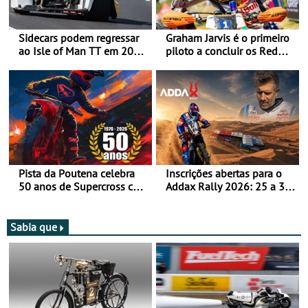
Sidecars podem regressar
Graham Jarvis é o primeiro
ao Isle of Man TT em 2027
piloto a concluir os Red
após revisão de segurança
Bull Romaniacs numa
moto elétrica
Pista da Poutena celebra
Inscrições abertas para o
50 anos de Supercross com
Addax Rally 2026: 25 a 30
jornada dupla, dias 1 e 2
de outubro - Proposta de
de agosto
participação com o Team
Bianchi Prata
Sabia que