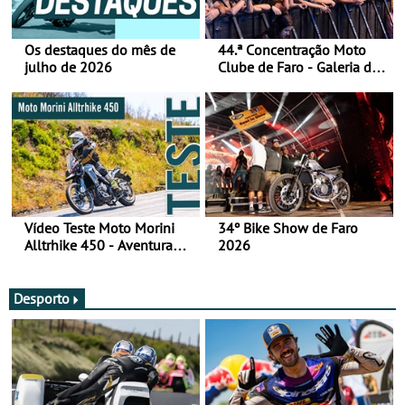
Os destaques do mês de
44.ª Concentração Moto
julho de 2026
Clube de Faro - Galeria de
fotos (sábado)
Vídeo Teste Moto Morini
34º Bike Show de Faro
Alltrhike 450 - Aventura
2026
Acessível
Desporto