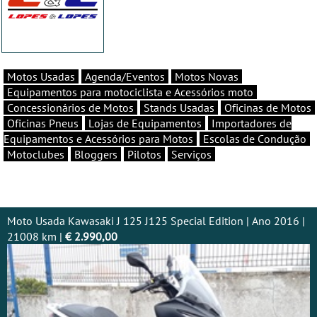
Motos Usadas
Agenda/Eventos
Motos Novas
Equipamentos para motociclista e Acessórios moto
Concessionários de Motos
Stands Usadas
Oficinas de Motos
Oficinas Pneus
Lojas de Equipamentos
Importadores de
Equipamentos e Acessórios para Motos
Escolas de Condução
Motoclubes
Bloggers
Pilotos
Serviços
Moto Usada Kawasaki J 125 J125 Special Edition | Ano 2016 |
21008 km |
€ 2.990,00