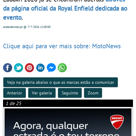
da página oficial da Royal Enfield dedicada ao
evento
.
andardemoto.pt
@ 7-7-2026
12:00:00
Clique aqui para ver mais sobre: MotoNews
Veja na galeria abaixo o que as marcas estão a comunicar
Anterior
Ver galeria
Seguinte
Zoom
1 de 25