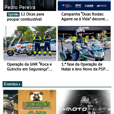
Pedro Pereira
12 Dicas para
Campanha “Duas Rodas:
Opinião
Agarre-se à Vida” decorre
poupar combustível
de 17 a 23 de março
Operação da GNR “Roca e
1.ª fase da Operação de
Guincho em Segurança”
Natal e Ano Novo da PSP e
com resultados que
GNR menos trágica
merecem reflexão
Eventos