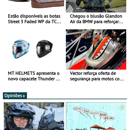
Estão disponíveis as botas
Chegou o blusão Glandon
Street 3 Faded WP da TCX
Air da BMW para reforçar
para utilização durante
oferta de equipamento de
todo o ano
verão
MT HELMETS apresenta o
Vector reforça oferta de
novo capacete Thunder 4 R
segurança para motos com
SV
nova gama de cadeados
JawX
Opiniões