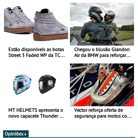
Estão disponíveis as botas
Chegou o blusão Glandon
Street 3 Faded WP da TCX
Air da BMW para reforçar
para utilização durante
oferta de equipamento de
todo o ano
verão
MT HELMETS apresenta o
Vector reforça oferta de
novo capacete Thunder 4 R
segurança para motos com
SV
nova gama de cadeados
JawX
Opiniões