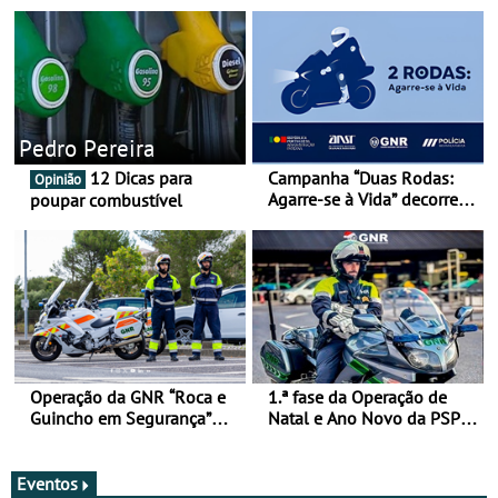
Pedro Pereira
12 Dicas para
Campanha “Duas Rodas:
Opinião
Agarre-se à Vida” decorre
poupar combustível
de 17 a 23 de março
Operação da GNR “Roca e
1.ª fase da Operação de
Guincho em Segurança”
Natal e Ano Novo da PSP e
com resultados que
GNR menos trágica
merecem reflexão
Eventos