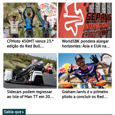
CFMoto 450MT vence 23.ª
WorldSBK pondera alargar
edição do Red Bull
horizontes: Ásia e EUA na
Romaniacs nas 3
mira para 2027
Categorias Adventure -
Vitória na Ultimate, Core e
Lite
Sidecars podem regressar
Graham Jarvis é o primeiro
ao Isle of Man TT em 2027
piloto a concluir os Red
após revisão de segurança
Bull Romaniacs numa
moto elétrica
Sabia que