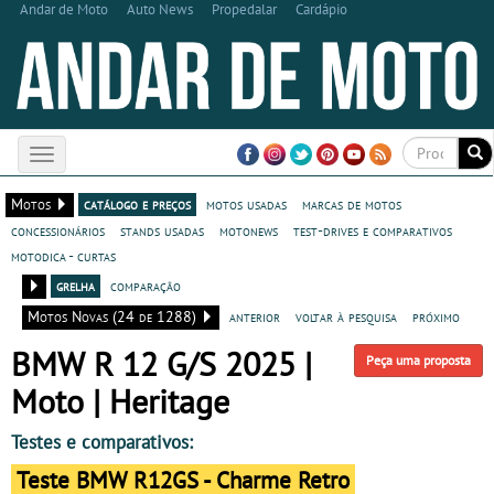
Andar de Moto
Auto News
Propedalar
Cardápio
Toggle
navigation
Motos
catálogo e preços
motos usadas
marcas de motos
concessionários
stands usadas
motonews
test-drives e comparativos
motodica - curtas
grelha
comparação
Motos Novas (24 de 1288)
anterior
voltar à pesquisa
próximo
BMW R 12 G/S 2025 |
Peça uma proposta
Moto | Heritage
Testes e comparativos:
Teste BMW R12GS - Charme Retro