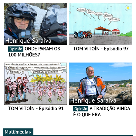
Henrique Saraiva
ONDE PARAM OS
TOM VITOÍN - Episódio 97
Opinião
100 MILHÕES?
Henrique Saraiva
TOM VITOÍN - Episódio 91
A TRADIÇÃO AINDA
Opinião
É O QUE ERA…
Multimédia