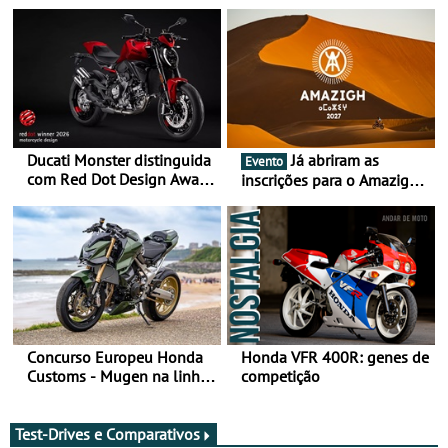
Ducati Monster distinguida
Já abriram as
Evento
com Red Dot Design Award
inscrições para o Amazigh
2026
Raid 2027, que decorre em
Marrocos, de 23 abril a 1
maio - The ultimate
experience in Morocco
Concurso Europeu Honda
Honda VFR 400R: genes de
Customs - Mugen na linha
competição
da frente, vote nela para
ganhar
Test-Drives e Comparativos