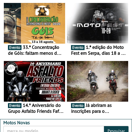
33.ª Concentração
1.ª edição do Moto
Evento
Evento
de Góis: faltam menos de
Fest em Serpa, dias 18 a 20
duas semanas! - De 13 a
de setembro - A cultura das
16 de agosto
duas rodas invade o Baixo
Alentejo
14.º Aniversário do
Já abriram as
Evento
Evento
Grupo Asfalto Friends Fafe,
inscrições para o
dia 26 de setembro de
MotorBeach Rally Raid
2026
2026
Motos Novas
Pesquisar