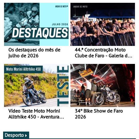
Os destaques do mês de
44.ª Concentração Moto
julho de 2026
Clube de Faro - Galeria de
fotos (sábado)
Vídeo Teste Moto Morini
34º Bike Show de Faro
Alltrhike 450 - Aventura
2026
Acessível
Desporto