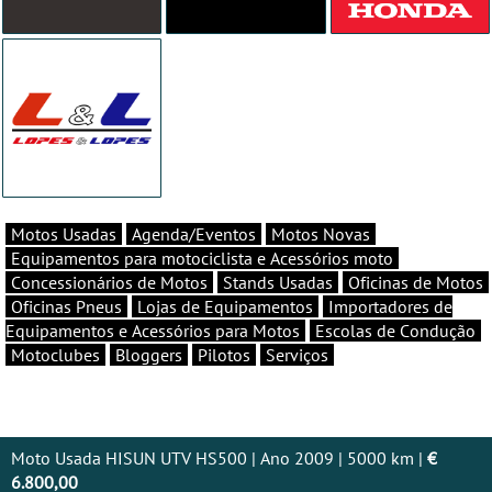
Motos Usadas
Agenda/Eventos
Motos Novas
Equipamentos para motociclista e Acessórios moto
Concessionários de Motos
Stands Usadas
Oficinas de Motos
Oficinas Pneus
Lojas de Equipamentos
Importadores de
Equipamentos e Acessórios para Motos
Escolas de Condução
Motoclubes
Bloggers
Pilotos
Serviços
Moto Usada HISUN UTV HS500 | Ano 2009 | 5000 km |
€
6.800,00