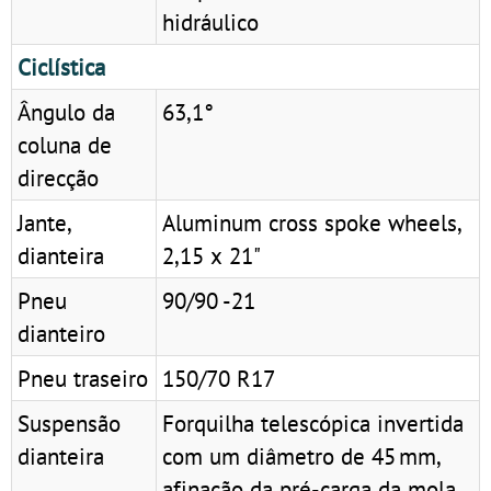
hidráulico
Ciclística
Ângulo da
63,1°
coluna de
direcção
Jante,
Aluminum cross spoke wheels,
dianteira
2,15 x 21"
Pneu
90/90 -21
dianteiro
Pneu traseiro
150/70 R17
Suspensão
Forquilha telescópica invertida
dianteira
com um diâmetro de 45 mm,
afinação da pré-carga da mola