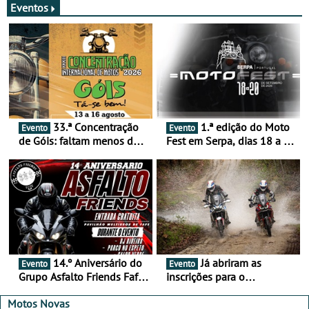
Eventos
33.ª Concentração
1.ª edição do Moto
Evento
Evento
de Góis: faltam menos de
Fest em Serpa, dias 18 a 20
duas semanas! - De 13 a
de setembro - A cultura das
16 de agosto
duas rodas invade o Baixo
Alentejo
14.º Aniversário do
Já abriram as
Evento
Evento
Grupo Asfalto Friends Fafe,
inscrições para o
dia 26 de setembro de
MotorBeach Rally Raid
2026
2026
Motos Novas