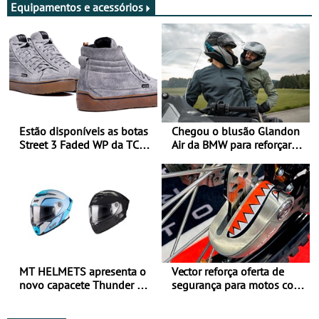
Equipamentos e acessórios
Estão disponíveis as botas
Chegou o blusão Glandon
Street 3 Faded WP da TCX
Air da BMW para reforçar
para utilização durante
oferta de equipamento de
todo o ano
verão
MT HELMETS apresenta o
Vector reforça oferta de
novo capacete Thunder 4 R
segurança para motos com
SV
nova gama de cadeados
JawX