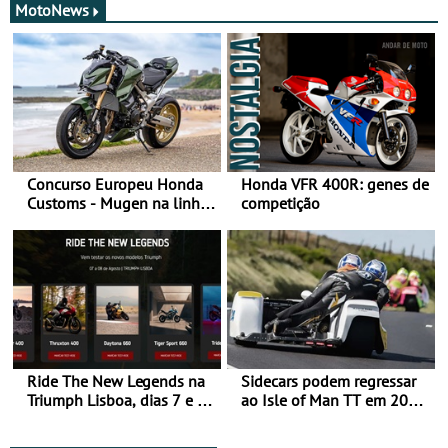
MotoNews
Concurso Europeu Honda
Honda VFR 400R: genes de
Customs - Mugen na linha
competição
da frente, vote nela para
ganhar
Ride The New Legends na
Sidecars podem regressar
Triumph Lisboa, dias 7 e 8
ao Isle of Man TT em 2027
de agosto
após revisão de segurança