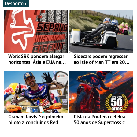
Desporto
WorldSBK pondera alargar
Sidecars podem regressar
horizontes: Ásia e EUA na
ao Isle of Man TT em 2027
mira para 2027
após revisão de segurança
Graham Jarvis é o primeiro
Pista da Poutena celebra
piloto a concluir os Red
50 anos de Supercross com
Bull Romaniacs numa
jornada dupla, dias 1 e 2
moto elétrica
de agosto