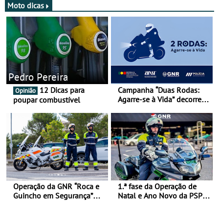
Moto dicas
Pedro Pereira
12 Dicas para
Campanha “Duas Rodas:
Opinião
Agarre-se à Vida” decorre
poupar combustível
de 17 a 23 de março
Operação da GNR “Roca e
1.ª fase da Operação de
Guincho em Segurança”
Natal e Ano Novo da PSP e
com resultados que
GNR menos trágica
merecem reflexão