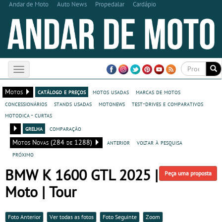
Andar de Moto
Auto News
Propedalar
Cardápio
Toggle
navigation
Motos
catálogo e preços
motos usadas
marcas de motos
concessionários
stands usadas
motonews
test-drives e comparativos
motodica - curtas
grelha
comparação
Motos Novas (284 de 1288)
anterior
voltar à pesquisa
próximo
BMW K 1600 GTL 2025 |
Peça uma proposta
Moto | Tour
Foto Anterior
Ver todas as fotos
Foto Seguinte
Zoom