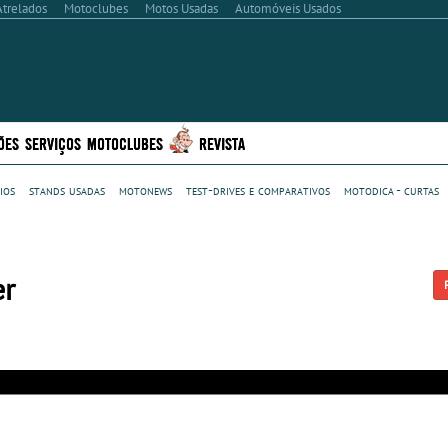
Atrelados
Motoclubes
Motos Usadas
Automóveis Usados
ÕES
SERVIÇOS
MOTOCLUBES
REVISTA
ios
stands usadas
motonews
test-drives e comparativos
motodica - curtas
er