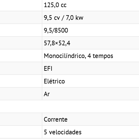
125,0 cc
9,5 cv / 7,0 kw
9,5/8500
57,8×52,4
Monocilíndrico, 4 tempos
EFI
Elétrico
Ar
Corrente
5 velocidades