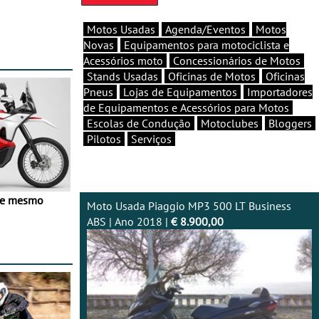
Motos Usadas
Agenda/Eventos
Motos
Novas
Equipamentos para motociclista e
Acessórios moto
Concessionários de Motos
Stands Usadas
Oficinas de Motos
Oficinas
Pneus
Lojas de Equipamentos
Importadores
de Equipamentos e Acessórios para Motos
Escolas de Condução
Motoclubes
Bloggers
Pilotos
Serviços
ve mesmo
Moto Usada Piaggio MP3 500 LT Business
ABS | Ano 2018 |
€ 8.900,00