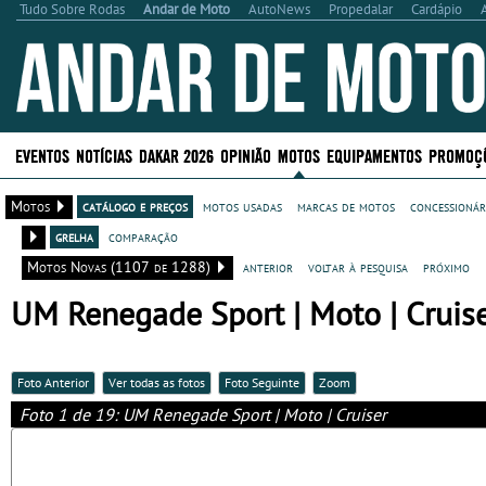
Tudo Sobre Rodas
Andar de Moto
AutoNews
Propedalar
Cardápio
EVENTOS
NOTÍCIAS
DAKAR 2026
OPINIÃO
MOTOS
EQUIPAMENTOS
PROMOÇ
Motos
catálogo e preços
motos usadas
marcas de motos
concessionár
grelha
comparação
Motos Novas (1107 de 1288)
anterior
voltar à pesquisa
próximo
UM Renegade Sport | Moto | Cruis
Foto Anterior
Ver todas as fotos
Foto Seguinte
Zoom
Foto 1 de 19: UM Renegade Sport | Moto | Cruiser