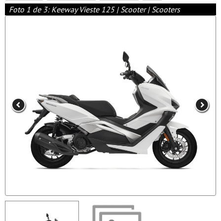
Foto 1 de 3: Keeway Vieste 125 | Scooter | Scooters