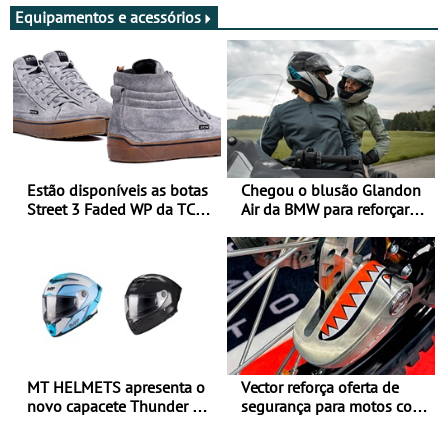
Equipamentos e acessórios
Estão disponíveis as botas
Chegou o blusão Glandon
Street 3 Faded WP da TCX
Air da BMW para reforçar
para utilização durante
oferta de equipamento de
todo o ano
verão
MT HELMETS apresenta o
Vector reforça oferta de
novo capacete Thunder 4 R
segurança para motos com
SV
nova gama de cadeados
JawX