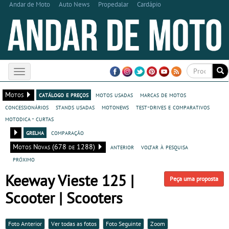
Andar de Moto
Auto News
Propedalar
Cardápio
Toggle
navigation
Motos
catálogo e preços
motos usadas
marcas de motos
concessionários
stands usadas
motonews
test-drives e comparativos
motodica - curtas
grelha
comparação
Motos Novas (678 de 1288)
anterior
voltar à pesquisa
próximo
Keeway Vieste 125 |
Peça uma proposta
Scooter | Scooters
Foto Anterior
Ver todas as fotos
Foto Seguinte
Zoom