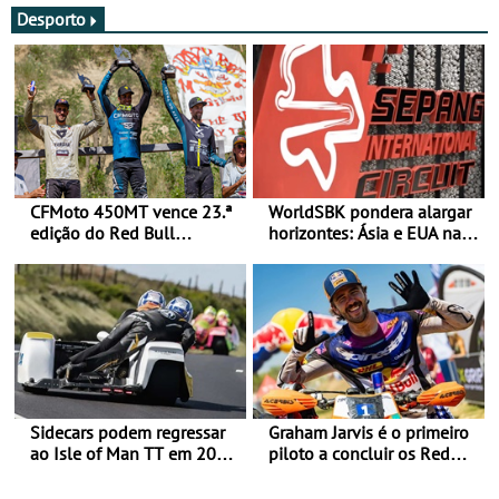
Desporto
CFMoto 450MT vence 23.ª
WorldSBK pondera alargar
edição do Red Bull
horizontes: Ásia e EUA na
Romaniacs nas 3
mira para 2027
Categorias Adventure -
Vitória na Ultimate, Core e
Lite
Sidecars podem regressar
Graham Jarvis é o primeiro
ao Isle of Man TT em 2027
piloto a concluir os Red
após revisão de segurança
Bull Romaniacs numa
moto elétrica