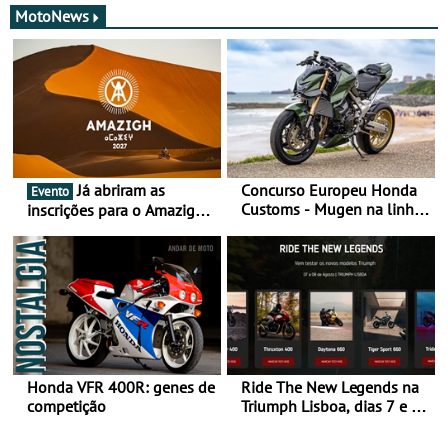
MotoNews
Já abriram as
Concurso Europeu Honda
Evento
Customs - Mugen na linha
inscrições para o Amazigh
da frente, vote nela para
Raid 2027, que decorre em
ganhar
Marrocos, de 23 abril a 1
maio - The ultimate
experience in Morocco
Honda VFR 400R: genes de
Ride The New Legends na
competição
Triumph Lisboa, dias 7 e 8
de agosto