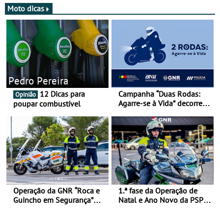
Moto dicas
Pedro Pereira
12 Dicas para
Campanha “Duas Rodas:
Opinião
Agarre-se à Vida” decorre
poupar combustível
de 17 a 23 de março
Operação da GNR “Roca e
1.ª fase da Operação de
Guincho em Segurança”
Natal e Ano Novo da PSP e
com resultados que
GNR menos trágica
merecem reflexão