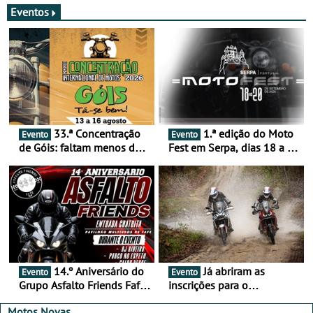
Eventos
33.ª Concentração
1.ª edição do Moto
Evento
Evento
de Góis: faltam menos de
Fest em Serpa, dias 18 a 20
duas semanas! - De 13 a
de setembro - A cultura das
16 de agosto
duas rodas invade o Baixo
Alentejo
14.º Aniversário do
Já abriram as
Evento
Evento
Grupo Asfalto Friends Fafe,
inscrições para o
dia 26 de setembro de
MotorBeach Rally Raid
2026
2026
Motos Novas