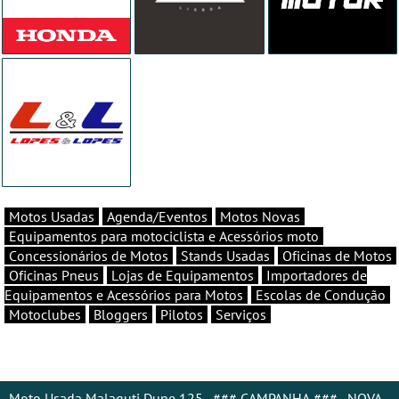
Motos Usadas
Agenda/Eventos
Motos Novas
Equipamentos para motociclista e Acessórios moto
Concessionários de Motos
Stands Usadas
Oficinas de Motos
Oficinas Pneus
Lojas de Equipamentos
Importadores de
Equipamentos e Acessórios para Motos
Escolas de Condução
Motoclubes
Bloggers
Pilotos
Serviços
Moto Usada Malaguti Dune 125 - ### CAMPANHA ### - NOVA -