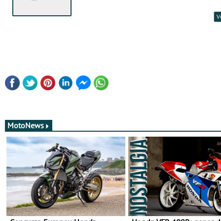
V
MotoNews