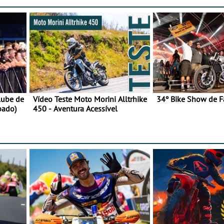
lube de
Vídeo Teste Moto Morini Alltrhike
34º Bike Show de F
bado)
450 - Aventura Acessível