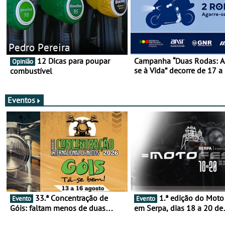
Pedro Pereira
12 Dicas para poupar
Campanha “Duas Rodas: A
Opinião
se à Vida” decorre de 17 a
combustível
março
Eventos
33.ª Concentração de
1.ª edição do Moto Fest
Evento
Evento
Góis: faltam menos de duas
em Serpa, dias 18 a 20 de
semanas! - De 13 a 16 de agosto
setembro - A cultura das 