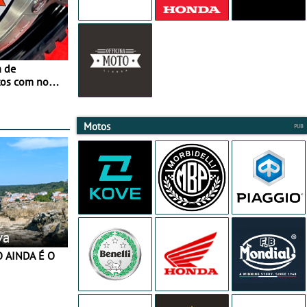
a de
tos com nova
 JawX
Motos
va