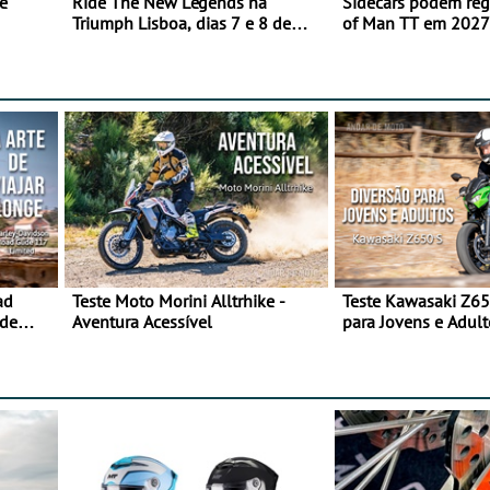
e
Ride The New Legends na
Sidecars podem regr
Triumph Lisboa, dias 7 e 8 de
of Man TT em 2027 
agosto
de segurança
ad
Teste Moto Morini Alltrhike -
Teste Kawasaki Z65
 de
Aventura Acessível
para Jovens e Adult