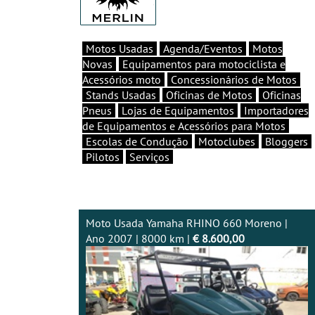
Motos Usadas
Agenda/Eventos
Motos
Novas
Equipamentos para motociclista e
Acessórios moto
Concessionários de Motos
Stands Usadas
Oficinas de Motos
Oficinas
Pneus
Lojas de Equipamentos
Importadores
de Equipamentos e Acessórios para Motos
Escolas de Condução
Motoclubes
Bloggers
Pilotos
Serviços
Moto Usada Yamaha RHINO 660 Moreno |
Ano 2007 | 8000 km |
€ 8.600,00