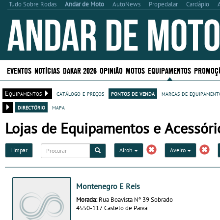
Tudo Sobre Rodas
Andar de Moto
AutoNews
Propedalar
Cardápio
EVENTOS
NOTÍCIAS
DAKAR 2026
OPINIÃO
MOTOS
EQUIPAMENTOS
PROMOÇ
Equipamentos
catálogo e preços
pontos de venda
marcas de equipamento
directório
mapa
Lojas de Equipamentos e Acessóri
Limpar
Airoh
Aveiro
Montenegro E Reis
Morada:
Rua Boavista Nº 39 Sobrado
4550-117 Castelo de Paiva