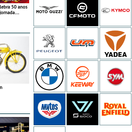
elebra 50 anos
jornada
e agosto
in