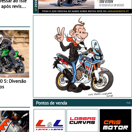
essar ao Isle
após revisão
0 S: Diversão
os
Pontos de venda