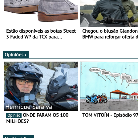
Estão disponíveis as botas Street
Chegou o blusão Glandon 
3 Faded WP da TCX para
BMW para reforçar oferta 
utilização durante todo o ano
equipamento de verão
Opiniões
Henrique Saraiva
ONDE PARAM OS 100
TOM VITOÍN - Episódio 9
Opinião
MILHÕES?