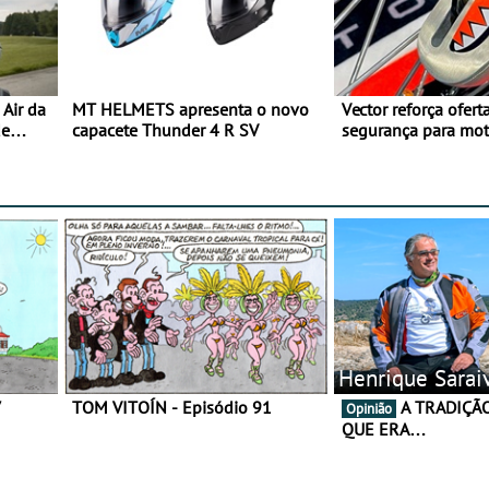
Air da
MT HELMETS apresenta o novo
Vector reforça ofert
de
capacete Thunder 4 R SV
segurança para mo
gama de cadeados
Henrique Sarai
7
TOM VITOÍN - Episódio 91
A TRADIÇÃO AINDA É O
Opinião
QUE ERA…