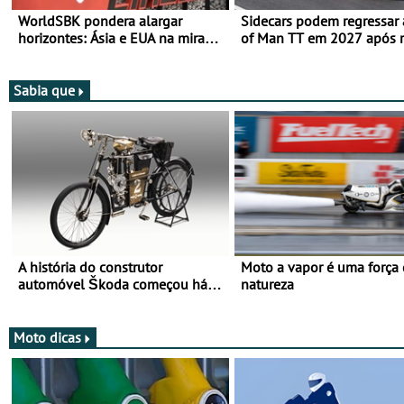
WorldSBK pondera alargar
Sidecars podem regressar 
horizontes: Ásia e EUA na mira
of Man TT em 2027 após r
para 2027
de segurança
Sabia que
A história do construtor
Moto a vapor é uma força
automóvel Škoda começou há
natureza
mais de 120 anos nas duas
rodas!
Moto dicas