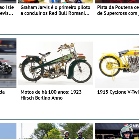
ao Isle
Graham Jarvis é o primeiro piloto
Pista da Poutena c
evisão
a concluir os Red Bull Romaniacs
de Supercross com 
numa moto elétrica
dupla, dias 1 e 2 d
 da
Motos de há 100 anos: 1923
1915 Cyclone V-Tw
Hirsch Berlino Anno