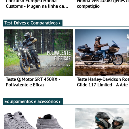
Concurso Europeu Honda
Honda VFR 400R: genes d
Customs - Mugen na linha da
competição
frente, vote nela para ganhar
Test-Drives e Comparativos
Teste QJMotor SRT 450RX -
Teste Harley-Davidson Ro
Polivalente e Eficaz
Glide 117 Limited - A Arte
Viajar Longe
Equipamentos e acessórios