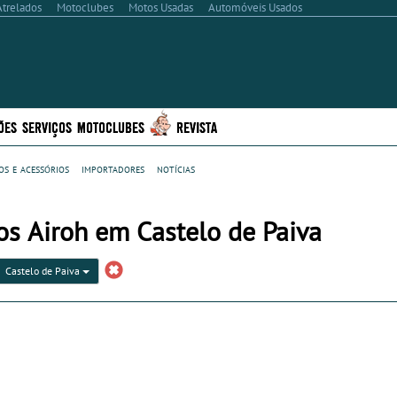
Atrelados
Motoclubes
Motos Usadas
Automóveis Usados
ÕES
SERVIÇOS
MOTOCLUBES
REVISTA
s e acessórios
importadores
notícias
os Airoh em Castelo de Paiva
Castelo de Paiva