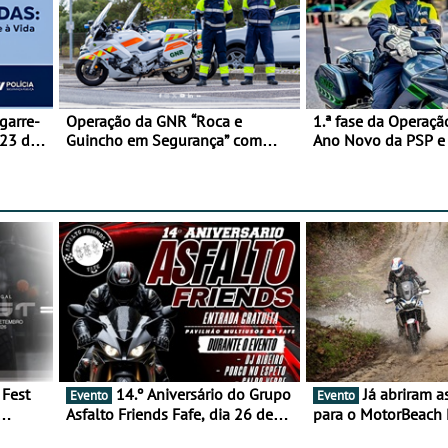
garre-
Operação da GNR “Roca e
1.ª fase da Operaçã
 23 de
Guincho em Segurança” com
Ano Novo da PSP 
resultados que merecem reflexão
trágica
14.º Aniversário do Grupo
Já abriram as inscrições
Evento
Evento
Asfalto Friends Fafe, dia 26 de
para o MotorBeach 
duas
setembro de 2026
2026