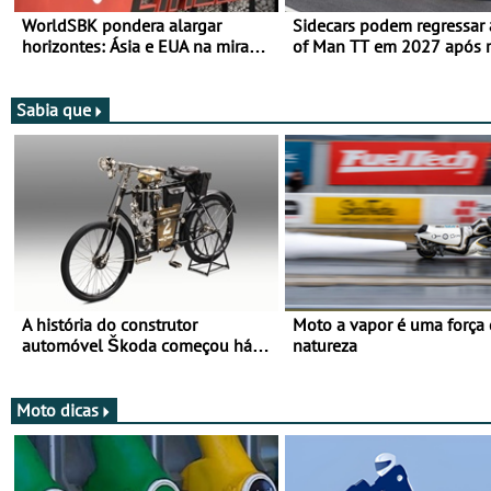
WorldSBK pondera alargar
Sidecars podem regressar 
horizontes: Ásia e EUA na mira
of Man TT em 2027 após r
para 2027
de segurança
Sabia que
A história do construtor
Moto a vapor é uma força
automóvel Škoda começou há
natureza
mais de 120 anos nas duas
rodas!
Moto dicas