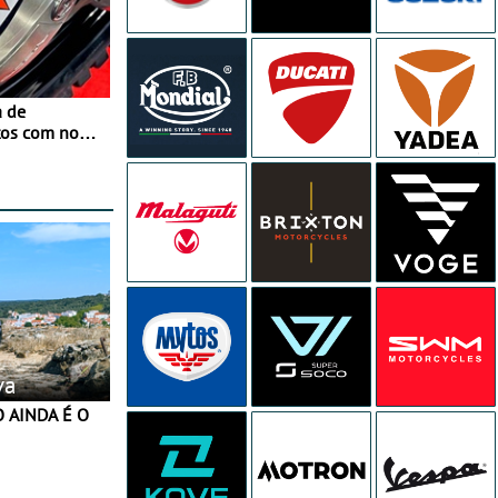
a de
tos com nova
 JawX
va