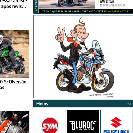
essar ao Isle
após revisão
0 S: Diversão
os
Motos