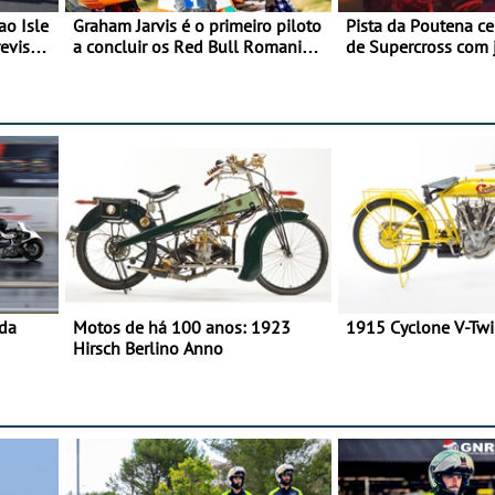
ao Isle
Graham Jarvis é o primeiro piloto
Pista da Poutena c
evisão
a concluir os Red Bull Romaniacs
de Supercross com 
numa moto elétrica
dupla, dias 1 e 2 d
 da
Motos de há 100 anos: 1923
1915 Cyclone V-Tw
Hirsch Berlino Anno