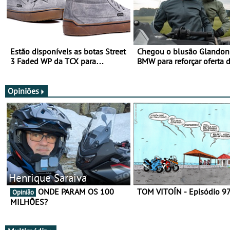
Estão disponíveis as botas Street
Chegou o blusão Glandon 
3 Faded WP da TCX para
BMW para reforçar oferta 
utilização durante todo o ano
equipamento de verão
Opiniões
Henrique Saraiva
ONDE PARAM OS 100
TOM VITOÍN - Episódio 9
Opinião
MILHÕES?