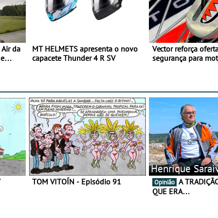
Air da
MT HELMETS apresenta o novo
Vector reforça ofert
de
capacete Thunder 4 R SV
segurança para mo
gama de cadeados
Henrique Sarai
7
TOM VITOÍN - Episódio 91
A TRADIÇÃO AINDA É O
Opinião
QUE ERA…