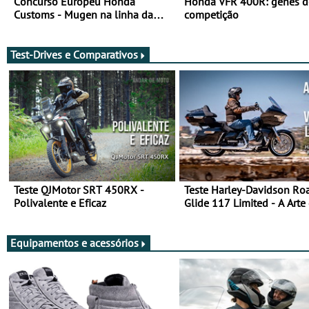
Concurso Europeu Honda
Honda VFR 400R: genes d
Customs - Mugen na linha da
competição
frente, vote nela para ganhar
Test-Drives e Comparativos
Teste QJMotor SRT 450RX -
Teste Harley-Davidson Ro
Polivalente e Eficaz
Glide 117 Limited - A Arte
Viajar Longe
Equipamentos e acessórios