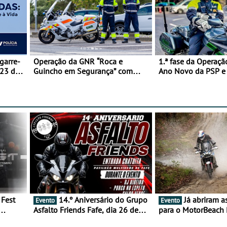
garre-
Operação da GNR “Roca e
1.ª fase da Operaçã
 23 de
Guincho em Segurança” com
Ano Novo da PSP 
resultados que merecem reflexão
trágica
14.º Aniversário do Grupo
Já abriram as inscrições
Evento
Evento
Asfalto Friends Fafe, dia 26 de
para o MotorBeach 
duas
setembro de 2026
2026