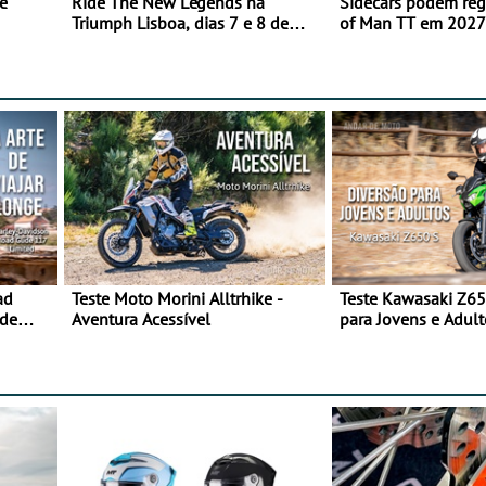
e
Ride The New Legends na
Sidecars podem regr
Triumph Lisboa, dias 7 e 8 de
of Man TT em 2027 
agosto
de segurança
ad
Teste Moto Morini Alltrhike -
Teste Kawasaki Z65
 de
Aventura Acessível
para Jovens e Adult