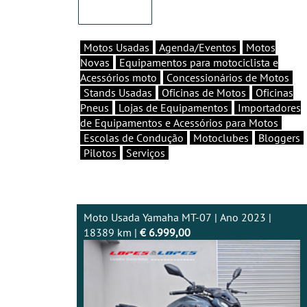
Motos Usadas
Agenda/Eventos
Motos
Novas
Equipamentos para motociclista e
Acessórios moto
Concessionários de Motos
Stands Usadas
Oficinas de Motos
Oficinas
Pneus
Lojas de Equipamentos
Importadores
de Equipamentos e Acessórios para Motos
Escolas de Condução
Motoclubes
Bloggers
Pilotos
Serviços
Moto Usada Yamaha MT-07 | Ano 2023 |
18389 km |
€ 6.999,00