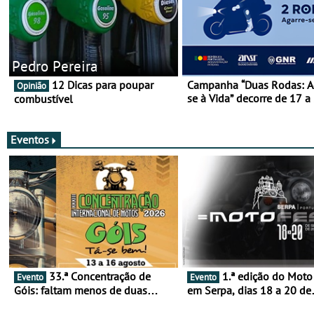
Pedro Pereira
12 Dicas para poupar
Campanha “Duas Rodas: A
Opinião
se à Vida” decorre de 17 a
combustível
março
Eventos
33.ª Concentração de
1.ª edição do Moto Fest
Evento
Evento
Góis: faltam menos de duas
em Serpa, dias 18 a 20 de
semanas! - De 13 a 16 de agosto
setembro - A cultura das 