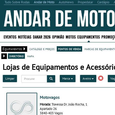
Tudo Sobre Rodas
Andar de Moto
AutoNews
Propedalar
Cardápio
EVENTOS
NOTÍCIAS
DAKAR 2026
OPINIÃO
MOTOS
EQUIPAMENTOS
PROMOÇ
Equipamentos
catálogo e preços
pontos de venda
marcas de equipamento
directório
mapa
Lojas de Equipamentos e Acessór
Limpar
Marca
Aveiro
Va
Motovagos
Morada:
Travessa Dr. João Rocha, 1
Apartado 26
3840-403 Vagos