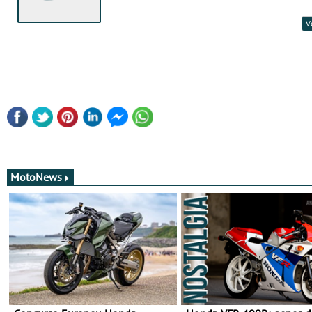
V
MotoNews