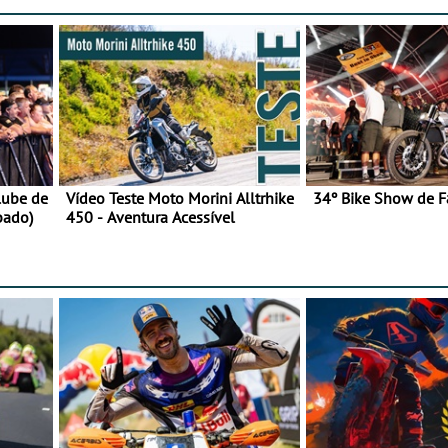
lube de
Vídeo Teste Moto Morini Alltrhike
34º Bike Show de F
bado)
450 - Aventura Acessível