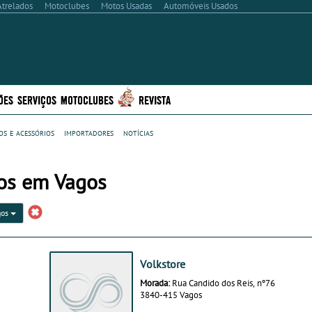
Atrelados
Motoclubes
Motos Usadas
Automóveis Usados
ÕES
SERVIÇOS
MOTOCLUBES
REVISTA
s e acessórios
importadores
notícias
ios em Vagos
gos
Volkstore
Morada:
Rua Candido dos Reis, nº76
3840-415 Vagos