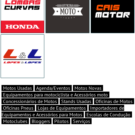
Motos Usadas
Agenda/Eventos
Motos Novas
Equipamentos para motociclista e Acessórios moto
Concessionários de Motos
Stands Usadas
Oficinas de Motos
Oficinas Pneus
Lojas de Equipamentos
Importadores de
Equipamentos e Acessórios para Motos
Escolas de Condução
Motoclubes
Bloggers
Pilotos
Serviços