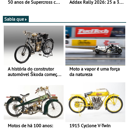
50 anos de Supercross com
Addax Rally 2026: 25 a 30
jornada dupla, dias 1 e 2
de outubro - Proposta de
de agosto
participação com o Team
Bianchi Prata
Sabia que
A história do construtor
Moto a vapor é uma força
automóvel Škoda começou
da natureza
há mais de 120 anos nas
duas rodas!
Motos de há 100 anos:
1915 Cyclone V-Twin