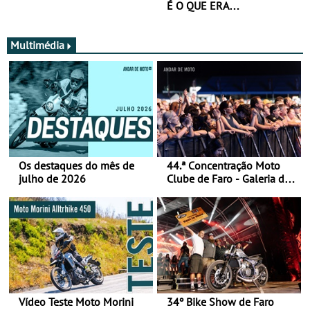
É O QUE ERA…
Multimédia
Os destaques do mês de
44.ª Concentração Moto
julho de 2026
Clube de Faro - Galeria de
fotos (sábado)
Vídeo Teste Moto Morini
34º Bike Show de Faro