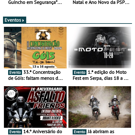
Guincho em Segurança”
Natal e Ano Novo da PSP e
com resultados que
GNR menos trágica
merecem reflexão
Eventos
33.ª Concentração
1.ª edição do Moto
Evento
Evento
de Góis: faltam menos de
Fest em Serpa, dias 18 a 20
duas semanas! - De 13 a
de setembro - A cultura das
16 de agosto
duas rodas invade o Baixo
Alentejo
14.º Aniversário do
Já abriram as
Evento
Evento