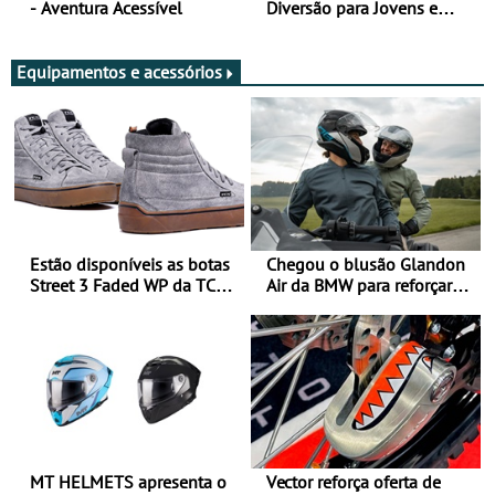
- Aventura Acessível
Diversão para Jovens e
Adultos
Equipamentos e acessórios
Estão disponíveis as botas
Chegou o blusão Glandon
Street 3 Faded WP da TCX
Air da BMW para reforçar
para utilização durante
oferta de equipamento de
todo o ano
verão
MT HELMETS apresenta o
Vector reforça oferta de