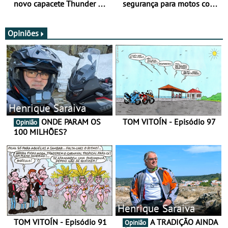
novo capacete Thunder 4 R
segurança para motos com
SV
nova gama de cadeados
JawX
Opiniões
Henrique Saraiva
ONDE PARAM OS
TOM VITOÍN - Episódio 97
Opinião
100 MILHÕES?
Henrique Saraiva
TOM VITOÍN - Episódio 91
A TRADIÇÃO AINDA
Opinião