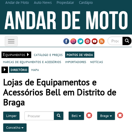
Andar de Moto
Auto News
Propedalar
Cardápio
Toggle
navigation
Equipamentos
catálogo e preços
pontos de venda
marcas de equipamentos e acessórios
importadores
notícias
directório
mapa
Lojas de Equipamentos e
Acessórios Bell em Distrito de
Braga
Limpar
Bell
Braga
Concelho