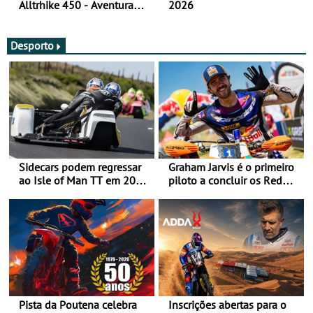
Alltrhike 450 - Aventura
2026
Acessível
Desporto
Sidecars podem regressar
Graham Jarvis é o primeiro
ao Isle of Man TT em 2027
piloto a concluir os Red
após revisão de segurança
Bull Romaniacs numa
moto elétrica
Pista da Poutena celebra
Inscrições abertas para o