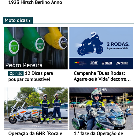
1923 Hirsch Berlino Anno
Moto dicas
Pedro Pereira
12 Dicas para
Campanha “Duas Rodas:
Opinião
Agarre-se à Vida” decorre
poupar combustível
de 17 a 23 de março
Operação da GNR “Roca e
1.ª fase da Operação de