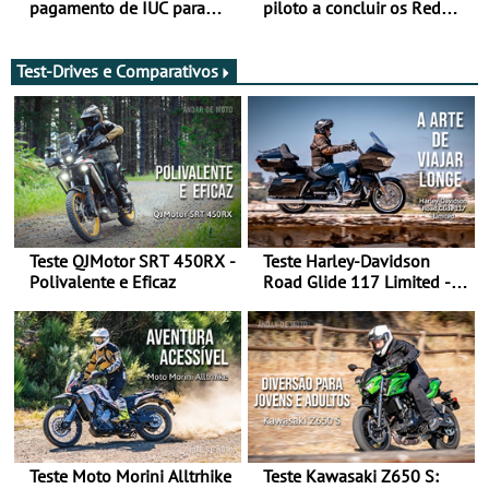
pagamento de IUC para
piloto a concluir os Red
2028 - Com ano de
Bull Romaniacs numa
transição em 2027
moto elétrica
Test-Drives e Comparativos
Teste QJMotor SRT 450RX -
Teste Harley-Davidson
Polivalente e Eficaz
Road Glide 117 Limited - A
Arte de Viajar Longe
Teste Moto Morini Alltrhike
Teste Kawasaki Z650 S: