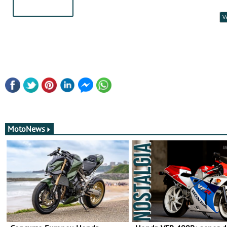
V
MotoNews