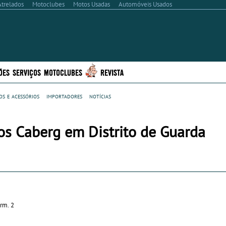
Atrelados
Motoclubes
Motos Usadas
Automóveis Usados
ÕES
SERVIÇOS
MOTOCLUBES
REVISTA
s e acessórios
importadores
notícias
os Caberg em Distrito de Guarda
rm. 2