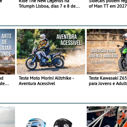
e
Ride The New Legends na
Sidecars podem regr
Triumph Lisboa, dias 7 e 8 de
of Man TT em 2027 
agosto
de segurança
ad
Teste Moto Morini Alltrhike -
Teste Kawasaki Z65
 de
Aventura Acessível
para Jovens e Adult