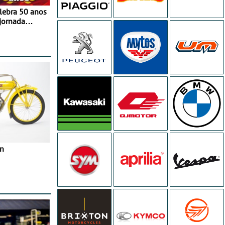
elebra 50 anos
jornada
e agosto
in