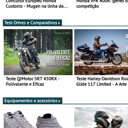
Concurso Europeu Honda
Honda VFR 400R: genes d
Customs - Mugen na linha da
competição
frente, vote nela para ganhar
Test-Drives e Comparativos
Teste QJMotor SRT 450RX -
Teste Harley-Davidson Ro
Polivalente e Eficaz
Glide 117 Limited - A Arte
Viajar Longe
Equipamentos e acessórios