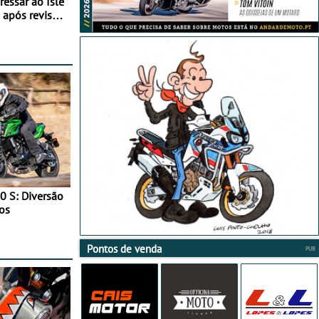
essar ao Isle
após revisão
0 S: Diversão
os
Pontos de venda