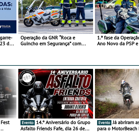
garre-
Operação da GNR “Roca e
1.ª fase da Operaçã
 23 de
Guincho em Segurança” com
Ano Novo da PSP 
resultados que merecem reflexão
trágica
14.º Aniversário do Grupo
Já abriram as inscrições
Evento
Evento
Asfalto Friends Fafe, dia 26 de
para o MotorBeach 
duas
setembro de 2026
2026