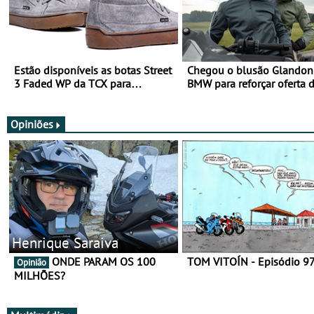
Estão disponíveis as botas Street
Chegou o blusão Glandon 
3 Faded WP da TCX para
BMW para reforçar oferta 
utilização durante todo o ano
equipamento de verão
Opiniões
Henrique Saraiva
ONDE PARAM OS 100
TOM VITOÍN - Episódio 9
Opinião
MILHÕES?