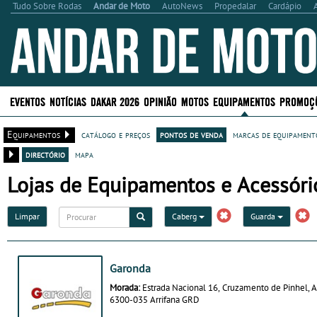
Tudo Sobre Rodas
Andar de Moto
AutoNews
Propedalar
Cardápio
EVENTOS
NOTÍCIAS
DAKAR 2026
OPINIÃO
MOTOS
EQUIPAMENTOS
PROMOÇ
Equipamentos
catálogo e preços
pontos de venda
marcas de equipamento
directório
mapa
Lojas de Equipamentos e Acessóri
Limpar
Caberg
Guarda
Garonda
Morada:
Estrada Nacional 16, Cruzamento de Pinhel, A
6300-035 Arrifana GRD