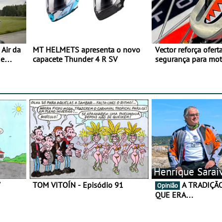
Air da
MT HELMETS apresenta o novo
Vector reforça ofert
de
capacete Thunder 4 R SV
segurança para mo
gama de cadeados
Henrique Sarai
7
TOM VITOÍN - Episódio 91
A TRADIÇÃO AINDA É O
Opinião
QUE ERA…