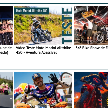
lube de
Vídeo Teste Moto Morini Alltrhike
34º Bike Show de F
bado)
450 - Aventura Acessível