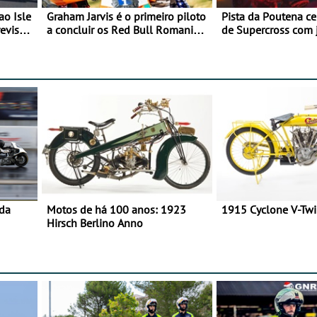
ao Isle
Graham Jarvis é o primeiro piloto
Pista da Poutena c
evisão
a concluir os Red Bull Romaniacs
de Supercross com 
numa moto elétrica
dupla, dias 1 e 2 d
 da
Motos de há 100 anos: 1923
1915 Cyclone V-Tw
Hirsch Berlino Anno