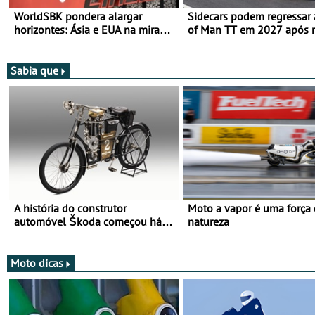
WorldSBK pondera alargar
Sidecars podem regressar 
horizontes: Ásia e EUA na mira
of Man TT em 2027 após r
para 2027
de segurança
Sabia que
A história do construtor
Moto a vapor é uma força
automóvel Škoda começou há
natureza
mais de 120 anos nas duas
rodas!
Moto dicas