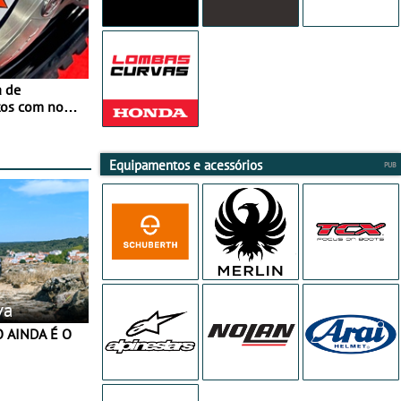
a de
tos com nova
 JawX
Equipamentos e acessórios
va