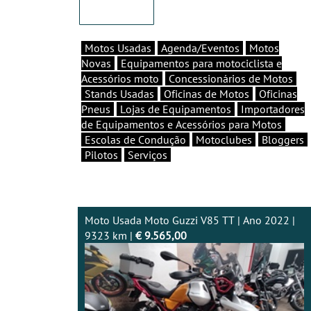
Motos Usadas
Agenda/Eventos
Motos
Novas
Equipamentos para motociclista e
Acessórios moto
Concessionários de Motos
Stands Usadas
Oficinas de Motos
Oficinas
Pneus
Lojas de Equipamentos
Importadores
de Equipamentos e Acessórios para Motos
Escolas de Condução
Motoclubes
Bloggers
Pilotos
Serviços
Moto Usada Moto Guzzi V85 TT | Ano 2022 |
9323 km |
€ 9.565,00