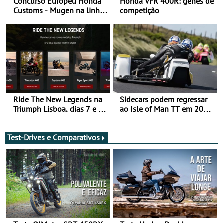
Concurso Europeu Honda
Honda VFR 400R: genes de
Customs - Mugen na linha
competição
da frente, vote nela para
ganhar
Ride The New Legends na
Sidecars podem regressar
Triumph Lisboa, dias 7 e 8
ao Isle of Man TT em 2027
de agosto
após revisão de segurança
Test-Drives e Comparativos