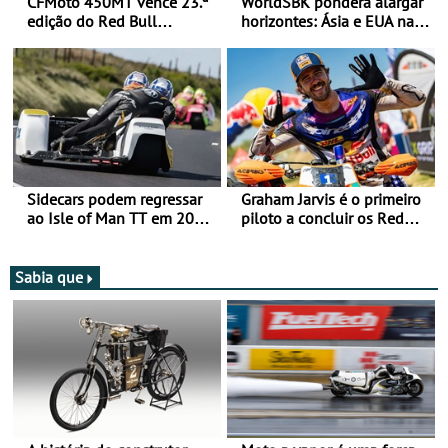
CFMoto 450MT vence 23.ª
WorldSBK pondera alargar
edição do Red Bull
horizontes: Ásia e EUA na
Romaniacs nas 3
mira para 2027
Categorias Adventure -
Vitória na Ultimate, Core e
Lite
Sidecars podem regressar
Graham Jarvis é o primeiro
ao Isle of Man TT em 2027
piloto a concluir os Red
após revisão de segurança
Bull Romaniacs numa
moto elétrica
Sabia que