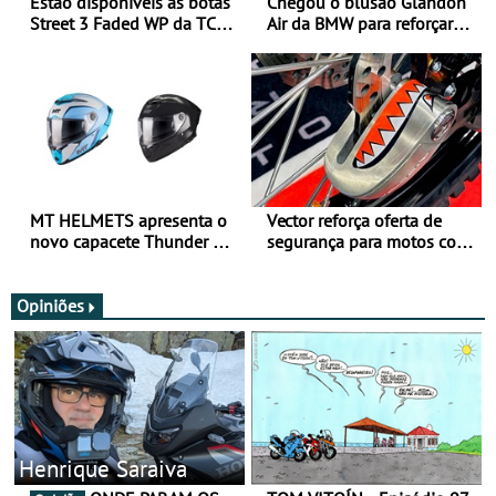
Estão disponíveis as botas
Chegou o blusão Glandon
Street 3 Faded WP da TCX
Air da BMW para reforçar
para utilização durante
oferta de equipamento de
todo o ano
verão
MT HELMETS apresenta o
Vector reforça oferta de
novo capacete Thunder 4 R
segurança para motos com
SV
nova gama de cadeados
JawX
Opiniões
Henrique Saraiva