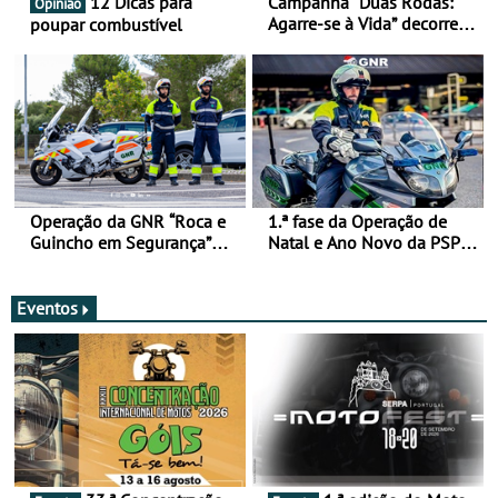
12 Dicas para
Campanha “Duas Rodas:
Opinião
Agarre-se à Vida” decorre
poupar combustível
de 17 a 23 de março
Operação da GNR “Roca e
1.ª fase da Operação de
Guincho em Segurança”
Natal e Ano Novo da PSP e
com resultados que
GNR menos trágica
merecem reflexão
Eventos