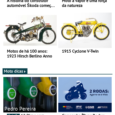
A história do construtor
Moto a vapor é uma força
automóvel Škoda começou
da natureza
há mais de 120 anos nas
duas rodas!
Motos de há 100 anos:
1915 Cyclone V-Twin
1923 Hirsch Berlino Anno
Moto dicas
Pedro Pereira