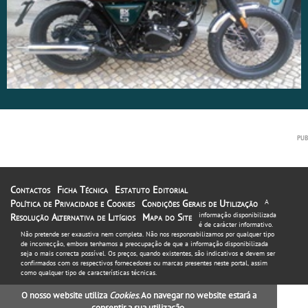
Contactos
Ficha Técnica
Estatuto Editorial
Política de Privacidade e Cookies
Condições Gerais de Utilização
A
informação disponibilizada
Resolução Alternativa de Litígios
Mapa do Site
é de carácter informativo.
Não pretende ser exaustiva nem completa. Não nos responsabilizamos por qualquer tipo
de incorrecção, embora tenhamos a preocupação de que a informação disponibilizada
seja o mais correcta possível. Os preços, quando existentes, são indicativos e devem ser
confirmados com os respectivos fornecedores ou marcas presentes neste portal, assim
como qualquer tipo de características técnicas.
O nosso website utiliza
Cookies
. Ao navegar no website estará a
consentir a sua utilização.