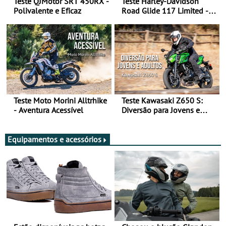
Teste QJMotor SRT 450RX -
Teste Harley-Davidson
Polivalente e Eficaz
Road Glide 117 Limited - A
Arte de Viajar Longe
Teste Moto Morini Alltrhike
Teste Kawasaki Z650 S:
- Aventura Acessível
Diversão para Jovens e
Adultos
Equipamentos e acessórios