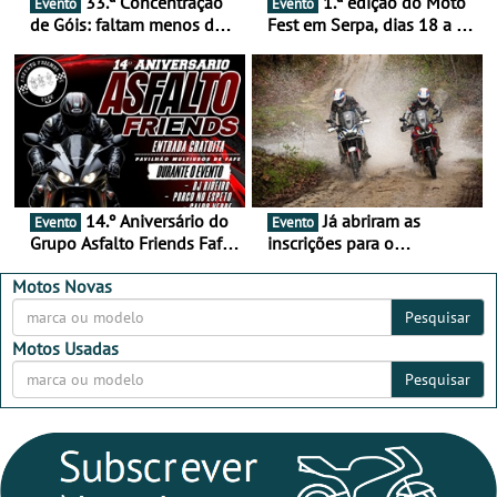
33.ª Concentração
1.ª edição do Moto
Evento
Evento
de Góis: faltam menos de
Fest em Serpa, dias 18 a 20
duas semanas! - De 13 a
de setembro - A cultura das
16 de agosto
duas rodas invade o Baixo
Alentejo
14.º Aniversário do
Já abriram as
Evento
Evento
Grupo Asfalto Friends Fafe,
inscrições para o
dia 26 de setembro de
MotorBeach Rally Raid
2026
2026
Motos Novas
Pesquisar
Motos Usadas
Pesquisar