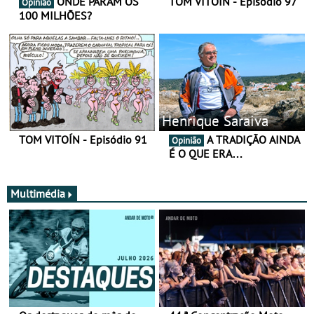
ONDE PARAM OS
TOM VITOÍN - Episódio 97
Opinião
100 MILHÕES?
Henrique Saraiva
TOM VITOÍN - Episódio 91
A TRADIÇÃO AINDA
Opinião
É O QUE ERA…
Multimédia