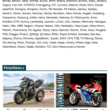
Benda, Benelli, Beta, Bimota, Bluroc, BMW, Brabus, Brammo, Brixton, Buell, Bultaco,
Cagiva, Can‑Am, CFMOTO, Changjiang, CPI, Cyclone, Daelim, Derbi, Dinli, Ducati,
eeeeFUN, Energica, Etropolis, Fantic, FB Mondial, FK Motors, Gamax, GasGas,
Generic, Gilera, Govecs, Hanway, Harley Davidson, Hero, Honda, Hupper, Husaberg,
Husqvarna, Hyosung, Indian, Jawa, Kawasaki, Keeway, KL Motorcycles, Kove,
Kreidler, KTM, Kymco, Lambretta, Leonart, Linhai, LML, Macbor, Mahindra, Malaguti,
Mash, Mbk, MBP, Megelli, Mission Motors, Mitt, Morbidelli, Moto Guzzi, Moto Morini,
Motron, Multimarca, Mv Agusta, Mytos, Neco, Neovolt, Norton, Orcal, Ossa, Peugeot,
PGO, Piaggio, Polaris, QINGQI, QJ Motor, RIEJU, Royal Enfield, Scarabeo, Sea-doo,
Segway, Sherco, Shineray, Speedbrain, Suzuki, SWM, SYM, TGB, TM Racing, Tomos,
Tox Racing, Triton, Triumph, UM, Ural, Urbet, Vespa, Victory, VMoto, Voge, Volta
Motorbikes, Vortex, Yadea, Yamaha, YCF, Zero Motorcycles e Zontes
MotoNews