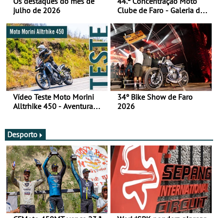
Os destaques do mês de
44.ª Concentração Moto
julho de 2026
Clube de Faro - Galeria de
fotos (sábado)
Vídeo Teste Moto Morini
34º Bike Show de Faro
Alltrhike 450 - Aventura
2026
Acessível
Desporto