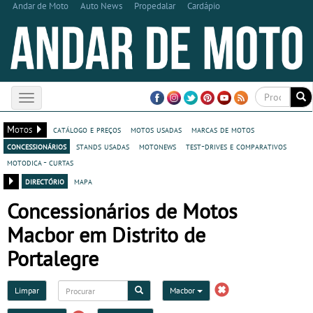
Andar de Moto
Auto News
Propedalar
Cardápio
Toggle
navigation
Motos
catálogo e preços
motos usadas
marcas de motos
concessionários
stands usadas
motonews
test-drives e comparativos
motodica - curtas
directório
mapa
Concessionários de Motos
Macbor em Distrito de
Portalegre
Limpar
Macbor