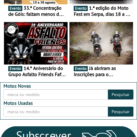
33.ª Concentração
1.ª edição do Moto
Evento
Evento
de Góis: faltam menos de
Fest em Serpa, dias 18 a 20
duas semanas! - De 13 a
de setembro - A cultura das
16 de agosto
duas rodas invade o Baixo
Alentejo
14.º Aniversário do
Já abriram as
Evento
Evento
Grupo Asfalto Friends Fafe,
inscrições para o
dia 26 de setembro de
MotorBeach Rally Raid
2026
2026
Motos Novas
Pesquisar
Motos Usadas
Pesquisar