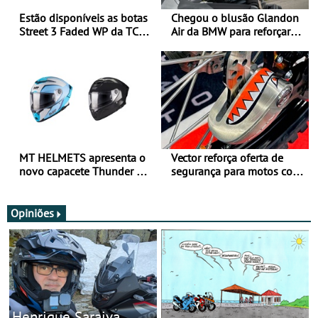
Estão disponíveis as botas
Chegou o blusão Glandon
Street 3 Faded WP da TCX
Air da BMW para reforçar
para utilização durante
oferta de equipamento de
todo o ano
verão
MT HELMETS apresenta o
Vector reforça oferta de
novo capacete Thunder 4 R
segurança para motos com
SV
nova gama de cadeados
JawX
Opiniões
Henrique Saraiva