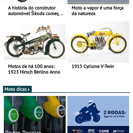
A história do construtor
Moto a vapor é uma força
automóvel Škoda começou
da natureza
há mais de 120 anos nas
duas rodas!
Motos de há 100 anos:
1915 Cyclone V-Twin
1923 Hirsch Berlino Anno
Moto dicas
Pedro Pereira