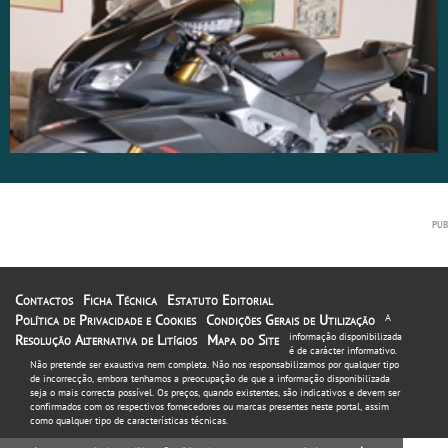
Contactos
Ficha Técnica
Estatuto Editorial
Política de Privacidade e Cookies
Condições Gerais de Utilização
A
informação disponibilizada
Resolução Alternativa de Litígios
Mapa do Site
é de carácter informativo.
Não pretende ser exaustiva nem completa. Não nos responsabilizamos por qualquer tipo
de incorrecção, embora tenhamos a preocupação de que a informação disponibilizada
seja o mais correcta possível. Os preços, quando existentes, são indicativos e devem ser
confirmados com os respectivos fornecedores ou marcas presentes neste portal, assim
como qualquer tipo de características técnicas.