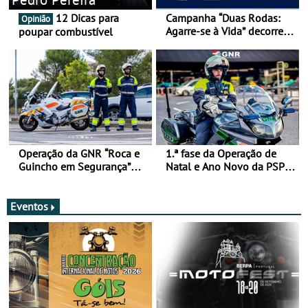
12 Dicas para
Campanha “Duas Rodas:
Opinião
Agarre-se à Vida” decorre
poupar combustível
de 17 a 23 de março
Operação da GNR “Roca e
1.ª fase da Operação de
Guincho em Segurança”
Natal e Ano Novo da PSP e
com resultados que
GNR menos trágica
merecem reflexão
Eventos