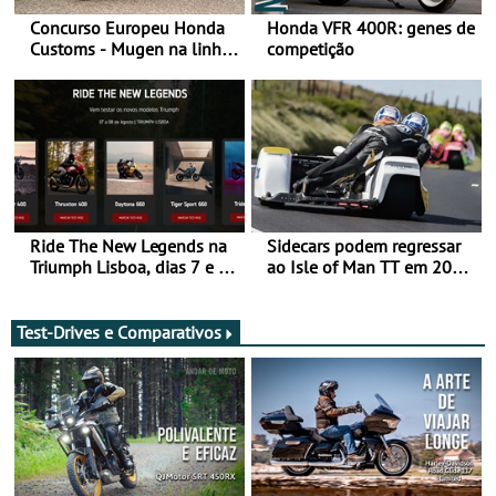
Concurso Europeu Honda
Honda VFR 400R: genes de
Customs - Mugen na linha
competição
da frente, vote nela para
ganhar
Ride The New Legends na
Sidecars podem regressar
Triumph Lisboa, dias 7 e 8
ao Isle of Man TT em 2027
de agosto
após revisão de segurança
Test-Drives e Comparativos