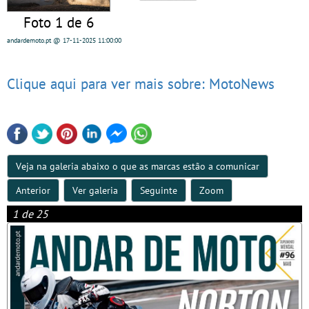
Foto 1 de 6
andardemoto.pt
@ 17-11-2025
11:00:00
Clique aqui para ver mais sobre: MotoNews
Veja na galeria abaixo o que as marcas estão a comunicar
Anterior
Ver galeria
Seguinte
Zoom
1 de 25