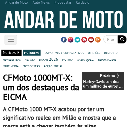
Andar de Moto
Auto News
Propedalar
Cardápio
Toggle
navigation
Notícias
motonews
test-drives e comparativos
opiniões
desporto
newsletters
revista
dakar 2026
motogp
sabia que...
reportagens
multimédia
entrevistas
acção social
CFMoto 1000MT-X:
Harley-Davidson doa
um dos destaques da
um milhão de euros a
instituições de
EICMA
veteranos
A CFMoto 1000 MT-X acabou por ter um
significativo realce em Milão e mostra que a
marca está a chegar também às altas