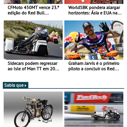
CFMoto 450MT vence 23.ª
WorldSBK pondera alargar
edição do Red Bull
horizontes: Ásia e EUA na
Romaniacs nas 3
mira para 2027
Categorias Adventure -
Vitória na Ultimate, Core e
Lite
Sidecars podem regressar
Graham Jarvis é o primeiro
ao Isle of Man TT em 2027
piloto a concluir os Red
após revisão de segurança
Bull Romaniacs numa
moto elétrica
Sabia que