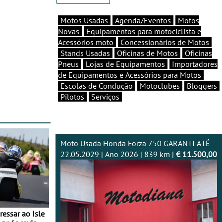
Motos Usadas
Agenda/Eventos
Motos
Novas
Equipamentos para motociclista e
Acessórios moto
Concessionários de Motos
Stands Usadas
Oficinas de Motos
Oficinas
Pneus
Lojas de Equipamentos
Importadores
de Equipamentos e Acessórios para Motos
Escolas de Condução
Motoclubes
Bloggers
Pilotos
Serviços
Moto Usada Honda Forza 750 GARANTI ATÉ
22.05.2029 | Ano 2026 | 839 km |
€ 11.500,00
essar ao Isle