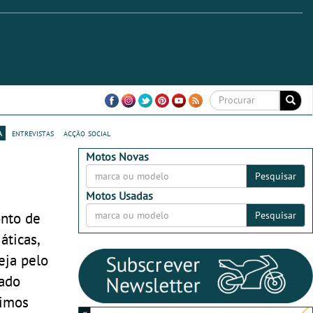
a
entrevistas
acção social
Motos Novas
Pesquisar
Motos Usadas
onto de
Pesquisar
áticas,
eja pelo
vado
ximos