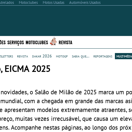
Atrelados
Motoclubes
Motos Usadas
Automóveis Usados
ÕES
SERVIÇOS
MOTOCLUBES
REVISTA
sletters
revista
dakar 2026
motogp
sabia que...
reportagens
multimédi
o, EICMA 2025
 novidades, o Salão de Milão de 2025 marca um p
 mundial, com a chegada em grande das marcas asi
que apresentam modelos extremamente atraentes, s
preço, muitas vezes irrecusável, que causa um ele
gens. Acompanhe nestas páginas, ao longo dos pró