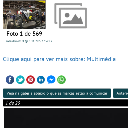
Foto 1 de 569
andardemoto.pt @ 5-11-2025 17:52:03
Clique aqui para ver mais sobre: Multimédia
Veja na galeria abaixo o que as marcas estão a comunicar
Anteri
1 de 25