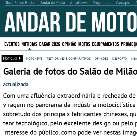
Tudo Sobre Rodas
Andar de Moto
AutoNews
Propedalar
Cardápio
EVENTOS
NOTÍCIAS
DAKAR 2026
OPINIÃO
MOTOS
EQUIPAMENTOS
PROMOÇ
Notícias
motonews
test-drives e comparativos
opiniões
desporto
new
Galeria de fotos do Salão de Milã
actualizada
Com uma afluência extraordinária e recheado de
viragem no panorama da indústria motociclística
sobretudo dos principais fabricantes chineses, 
teor tecnológico, pelo excelente design ou pelo 
interesse do público, como pode ver nestas ima