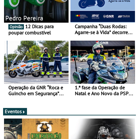
Pedro Pereira
12 Dicas para
Campanha “Duas Rodas:
Opinião
Agarre-se à Vida” decorre
poupar combustível
de 17 a 23 de março
Operação da GNR “Roca e
1.ª fase da Operação de
Guincho em Segurança”
Natal e Ano Novo da PSP e
com resultados que
GNR menos trágica
merecem reflexão
Eventos