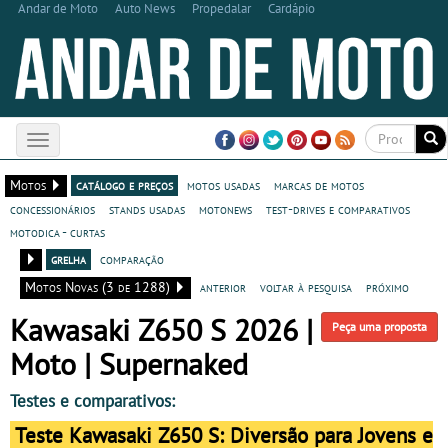
Andar de Moto
Auto News
Propedalar
Cardápio
Toggle
navigation
Motos
catálogo e preços
motos usadas
marcas de motos
concessionários
stands usadas
motonews
test-drives e comparativos
motodica - curtas
grelha
comparação
Motos Novas (3 de 1288)
anterior
voltar à pesquisa
próximo
Kawasaki Z650 S 2026 |
Peça uma proposta
Moto | Supernaked
Testes e comparativos:
Teste Kawasaki Z650 S: Diversão para Jovens e