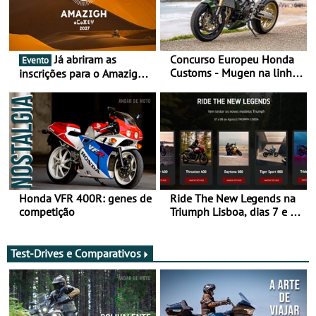
Já abriram as
Concurso Europeu Honda
Evento
Customs - Mugen na linha
inscrições para o Amazigh
da frente, vote nela para
Raid 2027, que decorre em
ganhar
Marrocos, de 23 abril a 1
maio - The ultimate
experience in Morocco
Honda VFR 400R: genes de
Ride The New Legends na
competição
Triumph Lisboa, dias 7 e 8
de agosto
Test-Drives e Comparativos