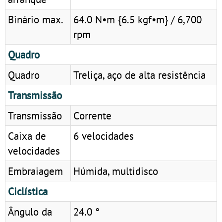
Binário max.
64.0 N•m {6.5 kgf•m} / 6,700
rpm
Quadro
Quadro
Treliça, aço de alta resistência
Transmissão
Transmissão
Corrente
Caixa de
6 velocidades
velocidades
Embraiagem
Húmida, multidisco
Ciclística
Ângulo da
24.0 °