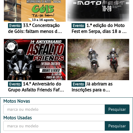
33.ª Concentração
1.ª edição do Moto
Evento
Evento
de Góis: faltam menos de
Fest em Serpa, dias 18 a 20
duas semanas! - De 13 a
de setembro - A cultura das
16 de agosto
duas rodas invade o Baixo
Alentejo
14.º Aniversário do
Já abriram as
Evento
Evento
Grupo Asfalto Friends Fafe,
inscrições para o
dia 26 de setembro de
MotorBeach Rally Raid
2026
2026
Motos Novas
Pesquisar
Motos Usadas
Pesquisar