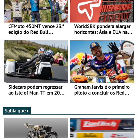
CFMoto 450MT vence 23.ª
WorldSBK pondera alargar
edição do Red Bull
horizontes: Ásia e EUA na
Romaniacs nas 3
mira para 2027
Categorias Adventure -
Vitória na Ultimate, Core e
Lite
Sidecars podem regressar
Graham Jarvis é o primeiro
ao Isle of Man TT em 2027
piloto a concluir os Red
após revisão de segurança
Bull Romaniacs numa
moto elétrica
Sabia que