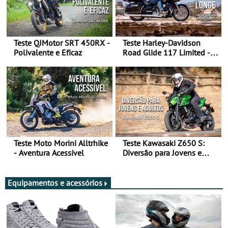
Teste QJMotor SRT 450RX -
Teste Harley-Davidson
Polivalente e Eficaz
Road Glide 117 Limited - A
Arte de Viajar Longe
Teste Moto Morini Alltrhike
Teste Kawasaki Z650 S:
- Aventura Acessível
Diversão para Jovens e
Adultos
Equipamentos e acessórios