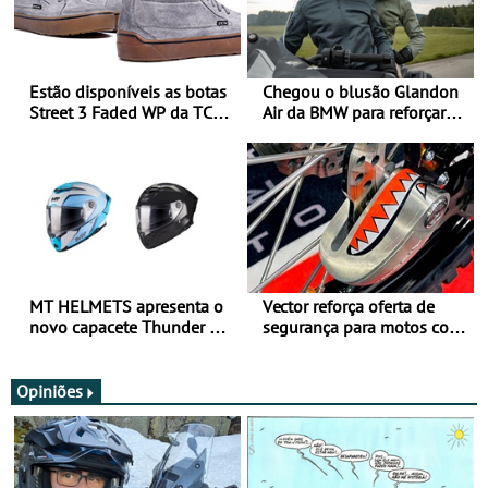
Estão disponíveis as botas
Chegou o blusão Glandon
Street 3 Faded WP da TCX
Air da BMW para reforçar
para utilização durante
oferta de equipamento de
todo o ano
verão
MT HELMETS apresenta o
Vector reforça oferta de
novo capacete Thunder 4 R
segurança para motos com
SV
nova gama de cadeados
JawX
Opiniões