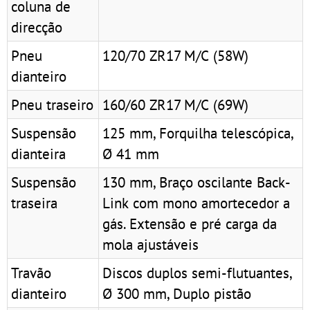
coluna de
direcção
Pneu
120/70 ZR17 M/C (58W)
dianteiro
Pneu traseiro
160/60 ZR17 M/C (69W)
Suspensão
125 mm, Forquilha telescópica,
dianteira
Ø 41 mm
Suspensão
130 mm, Braço oscilante Back-
traseira
Link com mono amortecedor a
gás. Extensão e pré carga da
mola ajustáveis
Travão
Discos duplos semi-flutuantes,
dianteiro
Ø 300 mm, Duplo pistão