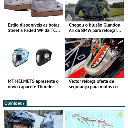
Estão disponíveis as botas
Chegou o blusão Glandon
Street 3 Faded WP da TCX
Air da BMW para reforçar
para utilização durante
oferta de equipamento de
todo o ano
verão
MT HELMETS apresenta o
Vector reforça oferta de
novo capacete Thunder 4 R
segurança para motos com
SV
nova gama de cadeados
JawX
Opiniões