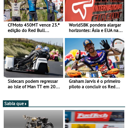
CFMoto 450MT vence 23.ª
WorldSBK pondera alargar
edição do Red Bull
horizontes: Ásia e EUA na
Romaniacs nas 3
mira para 2027
Categorias Adventure -
Vitória na Ultimate, Core e
Lite
Sidecars podem regressar
Graham Jarvis é o primeiro
ao Isle of Man TT em 2027
piloto a concluir os Red
após revisão de segurança
Bull Romaniacs numa
moto elétrica
Sabia que