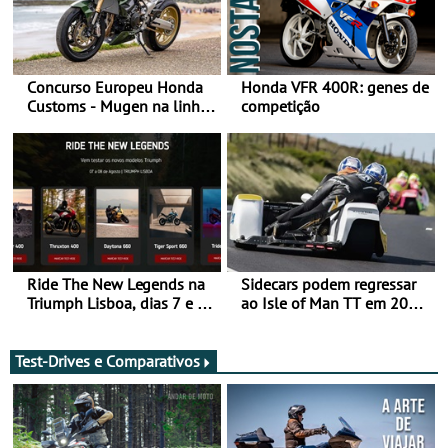
Concurso Europeu Honda
Honda VFR 400R: genes de
Customs - Mugen na linha
competição
da frente, vote nela para
ganhar
Ride The New Legends na
Sidecars podem regressar
Triumph Lisboa, dias 7 e 8
ao Isle of Man TT em 2027
de agosto
após revisão de segurança
Test-Drives e Comparativos