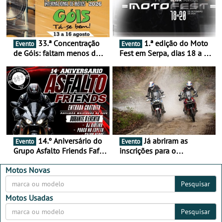
33.ª Concentração
1.ª edição do Moto
Evento
Evento
de Góis: faltam menos de
Fest em Serpa, dias 18 a 20
duas semanas! - De 13 a
de setembro - A cultura das
16 de agosto
duas rodas invade o Baixo
Alentejo
14.º Aniversário do
Já abriram as
Evento
Evento
Grupo Asfalto Friends Fafe,
inscrições para o
dia 26 de setembro de
MotorBeach Rally Raid
2026
2026
Motos Novas
Pesquisar
Motos Usadas
Pesquisar