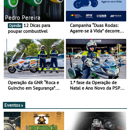
Pedro Pereira
12 Dicas para
Campanha “Duas Rodas:
Opinião
Agarre-se à Vida” decorre
poupar combustível
de 17 a 23 de março
Operação da GNR “Roca e
1.ª fase da Operação de
Guincho em Segurança”
Natal e Ano Novo da PSP e
com resultados que
GNR menos trágica
merecem reflexão
Eventos