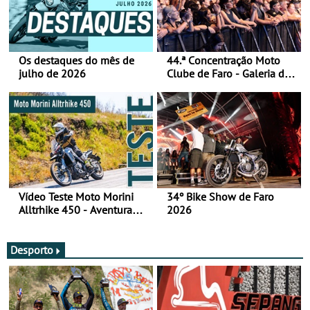
Os destaques do mês de
44.ª Concentração Moto
julho de 2026
Clube de Faro - Galeria de
fotos (sábado)
Vídeo Teste Moto Morini
34º Bike Show de Faro
Alltrhike 450 - Aventura
2026
Acessível
Desporto