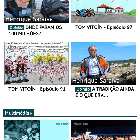
Henrique Saraiva
ONDE PARAM OS
TOM VITOÍN - Episódio 97
Opinião
100 MILHÕES?
Henrique Saraiva
TOM VITOÍN - Episódio 91
A TRADIÇÃO AINDA
Opinião
É O QUE ERA…
Multimédia