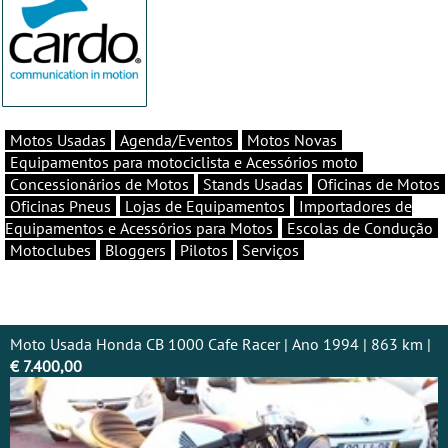
Motos Usadas
Agenda/Eventos
Motos Novas
Equipamentos para motociclista e Acessórios moto
Concessionários de Motos
Stands Usadas
Oficinas de Motos
Oficinas Pneus
Lojas de Equipamentos
Importadores de
Equipamentos e Acessórios para Motos
Escolas de Condução
Motoclubes
Bloggers
Pilotos
Serviços
Moto Usada Honda CB 1000 Cafe Racer | Ano 1994 | 863 km |
€ 7.400,00