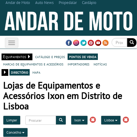
Andar de Moto
Auto News
Propedalar
Cardápio
Toggle
navigation
Equipamentos
catálogo e preços
pontos de venda
marcas de equipamentos e acessórios
importadores
notícias
directório
mapa
Lojas de Equipamentos e
Acessórios Ixon em Distrito de
Lisboa
Limpar
Ixon
Lisboa
Concelho