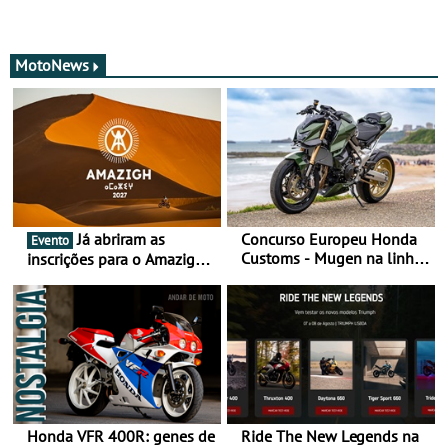
MotoNews
Já abriram as
Concurso Europeu Honda
Evento
Customs - Mugen na linha
inscrições para o Amazigh
da frente, vote nela para
Raid 2027, que decorre em
ganhar
Marrocos, de 23 abril a 1
maio - The ultimate
experience in Morocco
Honda VFR 400R: genes de
Ride The New Legends na