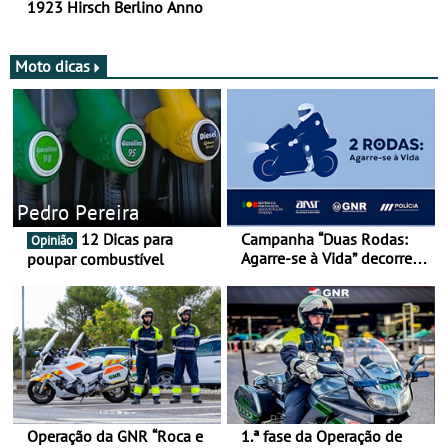
1923 Hirsch Berlino Anno
Moto dicas
Pedro Pereira
12 Dicas para
Campanha “Duas Rodas:
Opinião
Agarre-se à Vida” decorre
poupar combustível
de 17 a 23 de março
Operação da GNR “Roca e
1.ª fase da Operação de