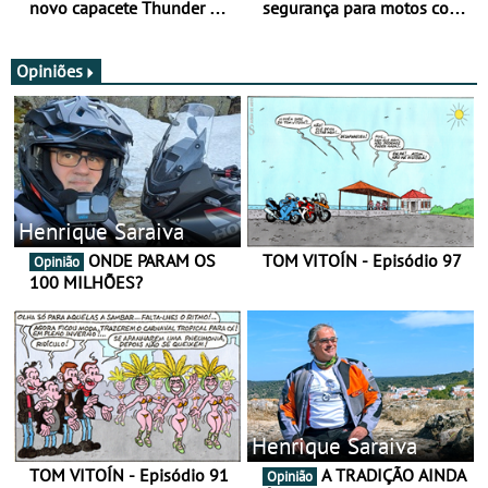
novo capacete Thunder 4 R
segurança para motos com
SV
nova gama de cadeados
JawX
Opiniões
Henrique Saraiva
ONDE PARAM OS
TOM VITOÍN - Episódio 97
Opinião
100 MILHÕES?
Henrique Saraiva
TOM VITOÍN - Episódio 91
A TRADIÇÃO AINDA
Opinião