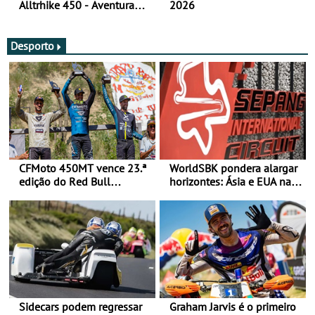
Alltrhike 450 - Aventura
2026
Acessível
Desporto
CFMoto 450MT vence 23.ª
WorldSBK pondera alargar
edição do Red Bull
horizontes: Ásia e EUA na
Romaniacs nas 3
mira para 2027
Categorias Adventure -
Vitória na Ultimate, Core e
Lite
Sidecars podem regressar
Graham Jarvis é o primeiro