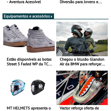
- Aventura Acessível
Diversão para Jovens e
Adultos
Equipamentos e acessórios
Estão disponíveis as botas
Chegou o blusão Glandon
Street 3 Faded WP da TCX
Air da BMW para reforçar
para utilização durante
oferta de equipamento de
todo o ano
verão
MT HELMETS apresenta o
Vector reforça oferta de