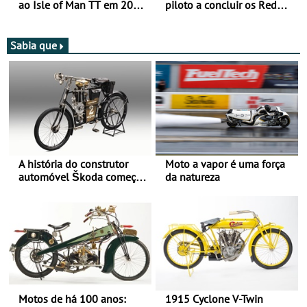
ao Isle of Man TT em 2027
piloto a concluir os Red
após revisão de segurança
Bull Romaniacs numa
moto elétrica
Sabia que
A história do construtor
Moto a vapor é uma força
automóvel Škoda começou
da natureza
há mais de 120 anos nas
duas rodas!
Motos de há 100 anos:
1915 Cyclone V-Twin