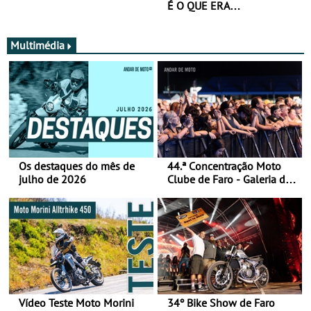
É O QUE ERA…
Multimédia
Os destaques do mês de
44.ª Concentração Moto
julho de 2026
Clube de Faro - Galeria de
fotos (sábado)
Vídeo Teste Moto Morini
34º Bike Show de Faro