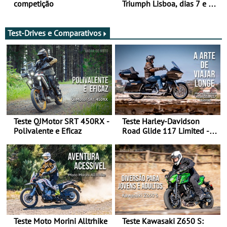
competição
Triumph Lisboa, dias 7 e 8
de agosto
Test-Drives e Comparativos
Teste QJMotor SRT 450RX -
Teste Harley-Davidson
Polivalente e Eficaz
Road Glide 117 Limited - A
Arte de Viajar Longe
Teste Moto Morini Alltrhike
Teste Kawasaki Z650 S: