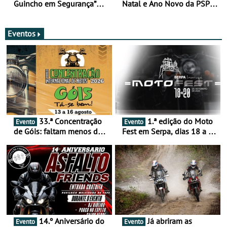
Guincho em Segurança”
Natal e Ano Novo da PSP e
com resultados que
GNR menos trágica
merecem reflexão
Eventos
33.ª Concentração
1.ª edição do Moto
Evento
Evento
de Góis: faltam menos de
Fest em Serpa, dias 18 a 20
duas semanas! - De 13 a
de setembro - A cultura das
16 de agosto
duas rodas invade o Baixo
Alentejo
14.º Aniversário do
Já abriram as
Evento
Evento