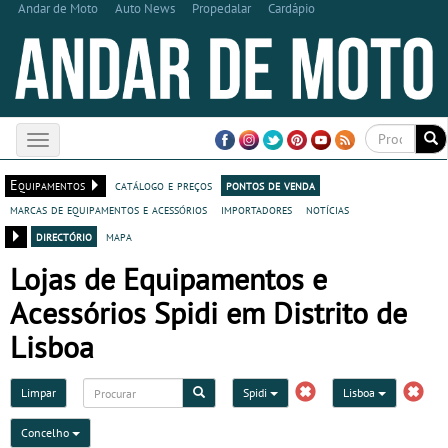
Andar de Moto
Auto News
Propedalar
Cardápio
Toggle
navigation
Equipamentos
catálogo e preços
pontos de venda
marcas de equipamentos e acessórios
importadores
notícias
directório
mapa
Lojas de Equipamentos e
Acessórios Spidi em Distrito de
Lisboa
Limpar
Spidi
Lisboa
Concelho