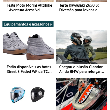
Teste Moto Morini Alltrhike
Teste Kawasaki Z650 S:
- Aventura Acessível
Diversão para Jovens e
Adultos
Equipamentos e acessórios
Estão disponíveis as botas
Chegou o blusão Glandon
Street 3 Faded WP da TCX
Air da BMW para reforçar
para utilização durante
oferta de equipamento de
todo o ano
verão