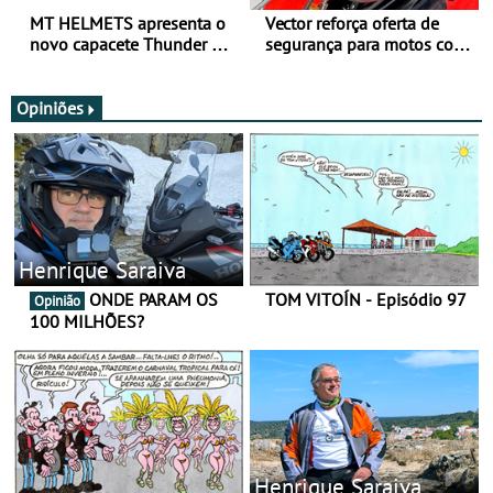
MT HELMETS apresenta o
Vector reforça oferta de
novo capacete Thunder 4 R
segurança para motos com
SV
nova gama de cadeados
JawX
Opiniões
Henrique Saraiva
ONDE PARAM OS
TOM VITOÍN - Episódio 97
Opinião
100 MILHÕES?
Henrique Saraiva