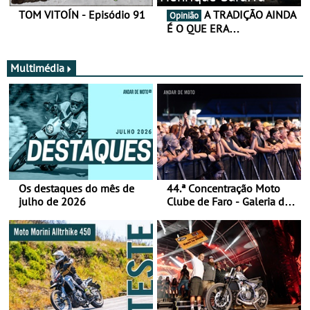
TOM VITOÍN - Episódio 91
A TRADIÇÃO AINDA
Opinião
É O QUE ERA…
Multimédia
Os destaques do mês de
44.ª Concentração Moto
julho de 2026
Clube de Faro - Galeria de
fotos (sábado)