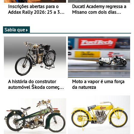
Inscrições abertas para o
Ducati Academy regressa a
Addax Rally 2026: 25 a 30
Misano com dois dias
de outubro - Proposta de
dedicados à condução em
participação com o Team
circuito - Dias 22 e 23 de
Bianchi Prata
setembro, no Misano World
Sabia que
Circuit
A história do construtor
Moto a vapor é uma força
automóvel Škoda começou
da natureza
há mais de 120 anos nas
duas rodas!