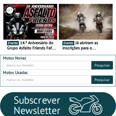
duas semanas! - De 13 a
de setembro - A cultura das
16 de agosto
duas rodas invade o Baixo
Alentejo
14.º Aniversário do
Já abriram as
Evento
Evento
Grupo Asfalto Friends Fafe,
inscrições para o
dia 26 de setembro de
MotorBeach Rally Raid
2026
2026
Motos Novas
Pesquisar
Motos Usadas
Pesquisar