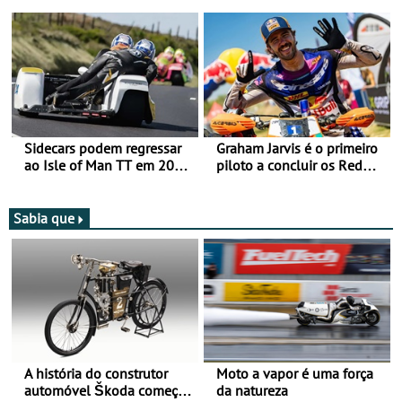
Romaniacs nas 3
mira para 2027
Categorias Adventure -
Vitória na Ultimate, Core e
Lite
Sidecars podem regressar
Graham Jarvis é o primeiro
ao Isle of Man TT em 2027
piloto a concluir os Red
após revisão de segurança
Bull Romaniacs numa
moto elétrica
Sabia que
A história do construtor
Moto a vapor é uma força
automóvel Škoda começou
da natureza