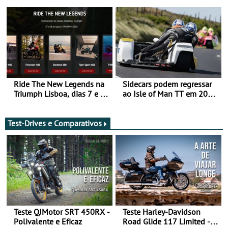
da frente, vote nela para
ganhar
Ride The New Legends na
Sidecars podem regressar
Triumph Lisboa, dias 7 e 8
ao Isle of Man TT em 2027
de agosto
após revisão de segurança
Test-Drives e Comparativos
Teste QJMotor SRT 450RX -
Teste Harley-Davidson
Polivalente e Eficaz
Road Glide 117 Limited - A