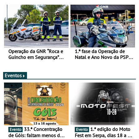
de 17 a 23 de março
Operação da GNR “Roca e
1.ª fase da Operação de
Guincho em Segurança”
Natal e Ano Novo da PSP e
com resultados que
GNR menos trágica
merecem reflexão
Eventos
33.ª Concentração
1.ª edição do Moto
Evento
Evento
de Góis: faltam menos de
Fest em Serpa, dias 18 a 20