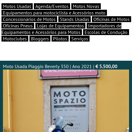
Motos Usadas
Agenda/Eventos
Motos Novas
Equipamentos para motociclista e Acessórios moto
Concessionários de Motos
Stands Usadas
Oficinas de Motos
Oficinas Pneus
Lojas de Equipamentos
Importadores de
Equipamentos e Acessórios para Motos
Escolas de Condução
Motoclubes
Bloggers
Pilotos
Serviços
Moto Usada Piaggio Beverly 350 | Ano 2021 |
€ 5.500,00