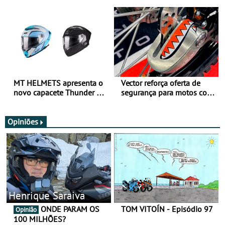
para utilização durante
oferta de equipamento de
todo o ano
verão
MT HELMETS apresenta o
Vector reforça oferta de
novo capacete Thunder 4 R
segurança para motos com
SV
nova gama de cadeados
JawX
Opiniões
Henrique Saraiva
ONDE PARAM OS
TOM VITOÍN - Episódio 97
Opinião
100 MILHÕES?