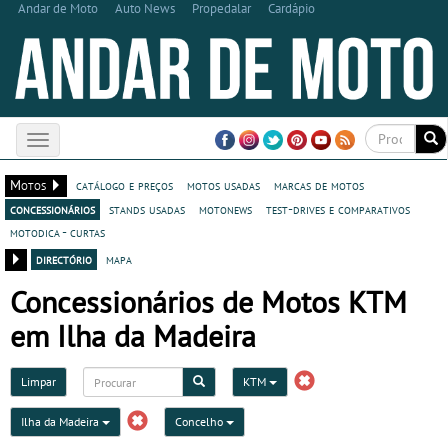
Andar de Moto
Auto News
Propedalar
Cardápio
Toggle
navigation
Motos
catálogo e preços
motos usadas
marcas de motos
concessionários
stands usadas
motonews
test-drives e comparativos
motodica - curtas
directório
mapa
Concessionários de Motos KTM
em Ilha da Madeira
Limpar
KTM
Ilha da Madeira
Concelho