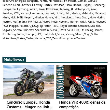
eeeeFUN, Energica, Etropolis, Fantic, FB Mondial, FK Motors, Gamax, GasGas,
Generic, Gilera, Govecs, Hanway, Harley Davidson, Hero, Honda, Hupper, Husaberg,
Husqvarna, Hyosung, Indian, Jawa, Kawasaki, Keeway, KL Motorcycles, Kove,
Kreidler, KTM, Kymco, Lambretta, Leonart, Linhai, LML, Macbor, Mahindra, Malaguti,
Mash, Mbk, MBP, Megelli, Mission Motors, Mitt, Morbidelli, Moto Guzzi, Moto Morini,
Motron, Multimarca, Mv Agusta, Mytos, Neco, Neovolt, Norton, Orcal, Ossa, Peugeot,
PGO, Piaggio, Polaris, QINGQI, QJ Motor, RIEJU, Royal Enfield, Scarabeo, Sea-doo,
Segway, Sherco, Shineray, Speedbrain, Suzuki, SWM, SYM, TGB, TM Racing, Tomos,
Tox Racing, Triton, Triumph, UM, Ural, Urbet, Vespa, Victory, VMoto, Voge, Volta
Motorbikes, Vortex, Yadea, Yamaha, YCF, Zero Motorcycles e Zontes
MotoNews
Concurso Europeu Honda
Honda VFR 400R: genes de
Customs - Mugen na linha
competição