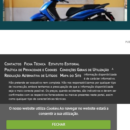
Contactos
Ficha Técnica
Estatuto Editorial
Política de Privacidade e Cookies
Condições Gerais de Utilização
A
informação disponibilizada
Resolução Alternativa de Litígios
Mapa do Site
é de carácter informativo.
Não pretende ser exaustiva nem completa. Não nos responsabilizamos por qualquer tipo
de incorrecção, embora tenhamos a preocupação de que a informação disponibilizada
seja o mais correcta possível. Os preços, quando existentes, são indicativos e devem ser
confirmados com os respectivos fornecedores ou marcas presentes neste portal, assim
como qualquer tipo de características técnicas.
O nosso website utiliza
Cookies
. Ao navegar no website estará a
consentir a sua utilização.
FECHAR