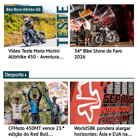
fotos (sábado)
Vídeo Teste Moto Morini
34º Bike Show de Faro
Alltrhike 450 - Aventura
2026
Acessível
Desporto
CFMoto 450MT vence 23.ª
WorldSBK pondera alargar
edição do Red Bull
horizontes: Ásia e EUA na