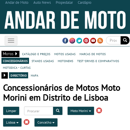
Andar de Moto
Auto News
Propedalar
Cardápio
Toggle
navigation
Motos
catálogo e preços
motos usadas
marcas de motos
concessionários
stands usadas
motonews
test-drives e comparativos
motodica - curtas
directório
mapa
Concessionários de Motos Moto
Morini em Distrito de Lisboa
Limpar
Moto Morini
Lisboa
Concelho