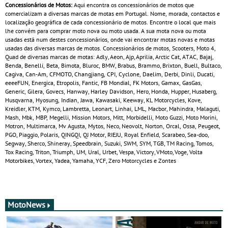
Concessionários de Motos:
Aqui encontra os concessionários de motos que
comercializam a diversas marcas de motas em Portugal. Nome, morada, contactos e
localização geográfica de cada concessionário de motos. Encontre o local que mais
lhe convém para comprar moto nova ou moto usada. A sua mota nova ou mota
usadas está num destes concessionários, onde vai encontrar motas novas e motas
usadas das diversas marcas de motos. Concessionários de motos, Scooters, Moto 4,
Quad de diversas marcas de motas: Adly, Aeon, Ajp, Aprilia, Arctic Cat, ATAC, Bajaj,
Benda, Benelli, Beta, Bimota, Bluroc, BMW, Brabus, Brammo, Brixton, Buell, Bultaco,
Cagiva, Can‑Am, CFMOTO, Changjiang, CPI, Cyclone, Daelim, Derbi, Dinli, Ducati,
eeeeFUN, Energica, Etropolis, Fantic, FB Mondial, FK Motors, Gamax, GasGas,
Generic, Gilera, Govecs, Hanway, Harley Davidson, Hero, Honda, Hupper, Husaberg,
Husqvarna, Hyosung, Indian, Jawa, Kawasaki, Keeway, KL Motorcycles, Kove,
Kreidler, KTM, Kymco, Lambretta, Leonart, Linhai, LML, Macbor, Mahindra, Malaguti,
Mash, Mbk, MBP, Megelli, Mission Motors, Mitt, Morbidelli, Moto Guzzi, Moto Morini,
Motron, Multimarca, Mv Agusta, Mytos, Neco, Neovolt, Norton, Orcal, Ossa, Peugeot,
PGO, Piaggio, Polaris, QINGQI, QJ Motor, RIEJU, Royal Enfield, Scarabeo, Sea-doo,
Segway, Sherco, Shineray, Speedbrain, Suzuki, SWM, SYM, TGB, TM Racing, Tomos,
Tox Racing, Triton, Triumph, UM, Ural, Urbet, Vespa, Victory, VMoto, Voge, Volta
Motorbikes, Vortex, Yadea, Yamaha, YCF, Zero Motorcycles e Zontes
MotoNews