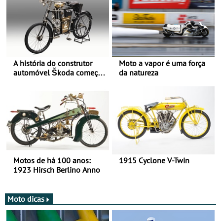
A história do construtor
Moto a vapor é uma força
automóvel Škoda começou
da natureza
há mais de 120 anos nas
duas rodas!
Motos de há 100 anos:
1915 Cyclone V-Twin
1923 Hirsch Berlino Anno
Moto dicas