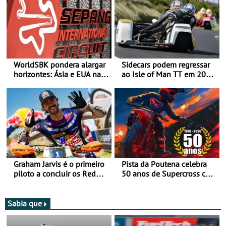
WorldSBK pondera alargar
Sidecars podem regressar
horizontes: Ásia e EUA na
ao Isle of Man TT em 2027
mira para 2027
após revisão de segurança
Graham Jarvis é o primeiro
Pista da Poutena celebra
piloto a concluir os Red
50 anos de Supercross com
Bull Romaniacs numa
jornada dupla, dias 1 e 2
moto elétrica
de agosto
Sabia que