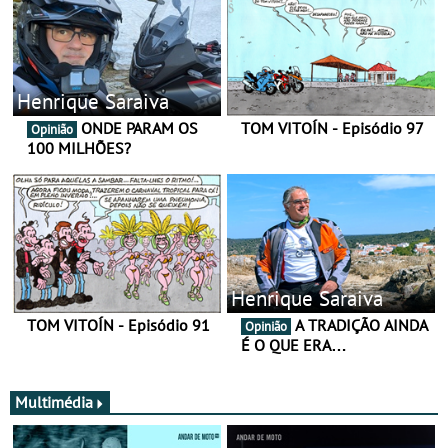
Henrique Saraiva
ONDE PARAM OS
TOM VITOÍN - Episódio 97
Opinião
100 MILHÕES?
Henrique Saraiva
TOM VITOÍN - Episódio 91
A TRADIÇÃO AINDA
Opinião
É O QUE ERA…
Multimédia