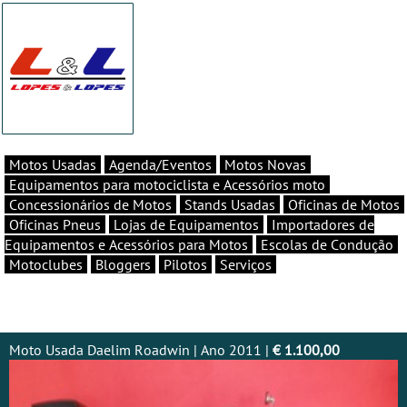
Motos Usadas
Agenda/Eventos
Motos Novas
Equipamentos para motociclista e Acessórios moto
Concessionários de Motos
Stands Usadas
Oficinas de Motos
Oficinas Pneus
Lojas de Equipamentos
Importadores de
Equipamentos e Acessórios para Motos
Escolas de Condução
Motoclubes
Bloggers
Pilotos
Serviços
Moto Usada Daelim Roadwin | Ano 2011 |
€ 1.100,00