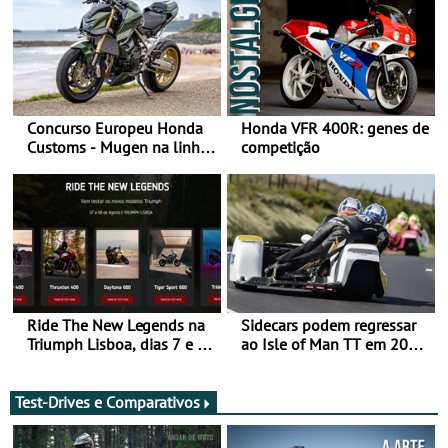
Concurso Europeu Honda
Honda VFR 400R: genes de
Customs - Mugen na linha
competição
da frente, vote nela para
ganhar
Ride The New Legends na
Sidecars podem regressar
Triumph Lisboa, dias 7 e 8
ao Isle of Man TT em 2027
de agosto
após revisão de segurança
Test-Drives e Comparativos