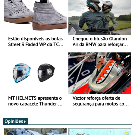
Estão disponíveis as botas
Chegou o blusão Glandon
Street 3 Faded WP da TCX
Air da BMW para reforçar
para utilização durante
oferta de equipamento de
todo o ano
verão
MT HELMETS apresenta o
Vector reforça oferta de
novo capacete Thunder 4 R
segurança para motos com
SV
nova gama de cadeados
JawX
Opiniões