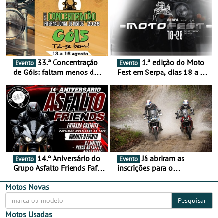
33.ª Concentração
1.ª edição do Moto
Evento
Evento
de Góis: faltam menos de
Fest em Serpa, dias 18 a 20
duas semanas! - De 13 a
de setembro - A cultura das
16 de agosto
duas rodas invade o Baixo
Alentejo
14.º Aniversário do
Já abriram as
Evento
Evento
Grupo Asfalto Friends Fafe,
inscrições para o
dia 26 de setembro de
MotorBeach Rally Raid
2026
2026
Motos Novas
Pesquisar
Motos Usadas