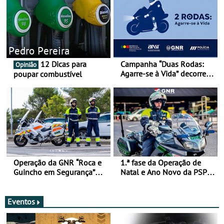
Pedro Pereira
12 Dicas para
Campanha “Duas Rodas:
Opinião
Agarre-se à Vida” decorre
poupar combustível
de 17 a 23 de março
Operação da GNR “Roca e
1.ª fase da Operação de
Guincho em Segurança”
Natal e Ano Novo da PSP e
com resultados que
GNR menos trágica
merecem reflexão
Eventos