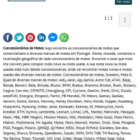
Ver mais
1 | 1
1
Concessionários de Motos:
Aqui encontra os concessionários de motos que
comercializam a diversas marcas de motas em Portugal. Nome, morada, contactos e
localização geográfica de cada concessionário de motos. Encontre o local que mais
lhe convém para comprar moto nova ou moto usada. A sua mota nova ou mota
usadas está num destes concessionários, onde vai encontrar motas novas e motas
usadas das diversas marcas de motos. Concessionários de motos, Scooters, Moto 4,
Quad de diversas marcas de motas: Adly, Aeon, Ajp, Aprilia, Arctic Cat, ATAC, Bajaj,
Benda, Benelli, Beta, Bimota, Bluroc, BMW, Brabus, Brammo, Brixton, Buell, Bultaco,
Cagiva, Can‑Am, CFMOTO, Changjiang, CPI, Cyclone, Daelim, Derbi, Dinli, Ducati,
eeeeFUN, Energica, Etropolis, Fantic, FB Mondial, FK Motors, Gamax, GasGas,
Generic, Gilera, Govecs, Hanway, Harley Davidson, Hero, Honda, Hupper, Husaberg,
Husqvarna, Hyosung, Indian, Jawa, Kawasaki, Keeway, KL Motorcycles, Kove,
Kreidler, KTM, Kymco, Lambretta, Leonart, Linhai, LML, Macbor, Mahindra, Malaguti,
Mash, Mbk, MBP, Megelli, Mission Motors, Mitt, Morbidelli, Moto Guzzi, Moto Morini,
Motron, Multimarca, Mv Agusta, Mytos, Neco, Neovolt, Norton, Orcal, Ossa, Peugeot,
PGO, Piaggio, Polaris, QINGQI, QJ Motor, RIEJU, Royal Enfield, Scarabeo, Sea-doo,
Segway, Sherco, Shineray, Speedbrain, Suzuki, SWM, SYM, TGB, TM Racing, Tomos,
Tox Racing, Triton, Triumph, UM, Ural, Urbet, Vespa, Victory, VMoto, Voge, Volta