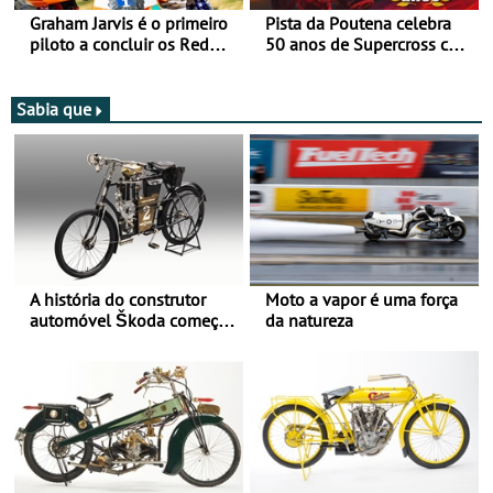
Graham Jarvis é o primeiro
Pista da Poutena celebra
piloto a concluir os Red
50 anos de Supercross com
Bull Romaniacs numa
jornada dupla, dias 1 e 2
moto elétrica
de agosto
Sabia que
A história do construtor
Moto a vapor é uma força
automóvel Škoda começou
da natureza
há mais de 120 anos nas
duas rodas!