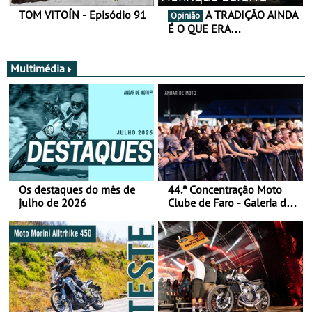
TOM VITOÍN - Episódio 91
A TRADIÇÃO AINDA
Opinião
É O QUE ERA…
Multimédia
Os destaques do mês de
44.ª Concentração Moto
julho de 2026
Clube de Faro - Galeria de
fotos (sábado)