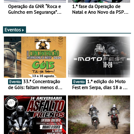
Operação da GNR “Roca e
1.ª fase da Operação de
Guincho em Segurança”
Natal e Ano Novo da PSP e
com resultados que
GNR menos trágica
merecem reflexão
Eventos
33.ª Concentração
1.ª edição do Moto
Evento
Evento
de Góis: faltam menos de
Fest em Serpa, dias 18 a 20
duas semanas! - De 13 a
de setembro - A cultura das
16 de agosto
duas rodas invade o Baixo
Alentejo