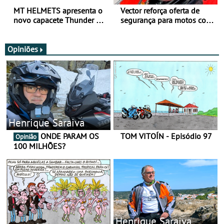
MT HELMETS apresenta o
Vector reforça oferta de
novo capacete Thunder 4 R
segurança para motos com
SV
nova gama de cadeados
JawX
Opiniões
Henrique Saraiva
ONDE PARAM OS
TOM VITOÍN - Episódio 97
Opinião
100 MILHÕES?
Henrique Saraiva