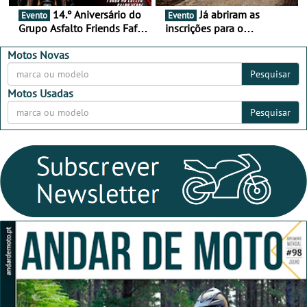
14.º Aniversário do
Já abriram as
Evento
Evento
Grupo Asfalto Friends Fafe,
inscrições para o
dia 26 de setembro de
MotorBeach Rally Raid
2026
2026
Motos Novas
Pesquisar
Motos Usadas
Pesquisar