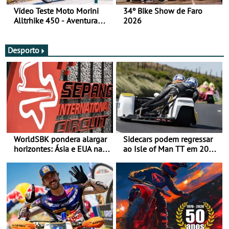
Vídeo Teste Moto Morini
34º Bike Show de Faro
Alltrhike 450 - Aventura
2026
Acessível
Desporto
WorldSBK pondera alargar
Sidecars podem regressar
horizontes: Ásia e EUA na
ao Isle of Man TT em 2027
mira para 2027
após revisão de segurança