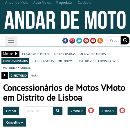
Andar de Moto
Auto News
Propedalar
Cardápio
Toggle
navigation
Motos
catálogo e preços
motos usadas
marcas de motos
concessionários
stands usadas
motonews
test-drives e comparativos
motodica - curtas
directório
mapa
Concessionários de Motos VMoto
em Distrito de Lisboa
Limpar
VMoto
Lisboa
Concelho