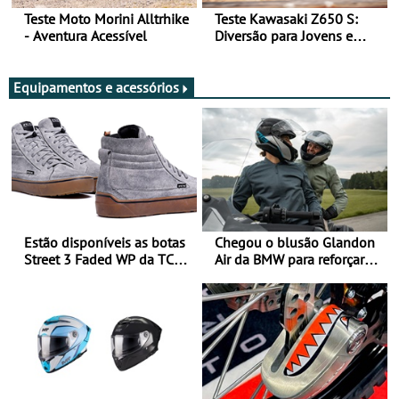
Teste Moto Morini Alltrhike
Teste Kawasaki Z650 S:
- Aventura Acessível
Diversão para Jovens e
Adultos
Equipamentos e acessórios
Estão disponíveis as botas
Chegou o blusão Glandon
Street 3 Faded WP da TCX
Air da BMW para reforçar
para utilização durante
oferta de equipamento de
todo o ano
verão