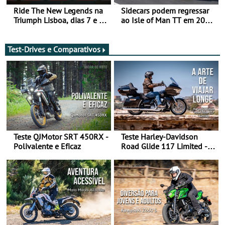
Ride The New Legends na
Sidecars podem regressar
Triumph Lisboa, dias 7 e 8
ao Isle of Man TT em 2027
de agosto
após revisão de segurança
Test-Drives e Comparativos
Teste QJMotor SRT 450RX -
Teste Harley-Davidson
Polivalente e Eficaz
Road Glide 117 Limited - A
Arte de Viajar Longe