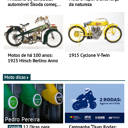
automóvel Škoda começou
da natureza
há mais de 120 anos nas
duas rodas!
Motos de há 100 anos:
1915 Cyclone V-Twin
1923 Hirsch Berlino Anno
Moto dicas
Pedro Pereira
12 Dicas para
Campanha “Duas Rodas:
Opinião