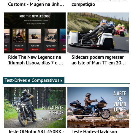
Customs - Mugen na linha
competição
da frente, vote nela para
ganhar
Ride The New Legends na
Sidecars podem regressar
Triumph Lisboa, dias 7 e 8
ao Isle of Man TT em 2027
de agosto
após revisão de segurança
Test-Drives e Comparativos
Teste QJMotor SRT 450RX -
Teste Harley-Davidson