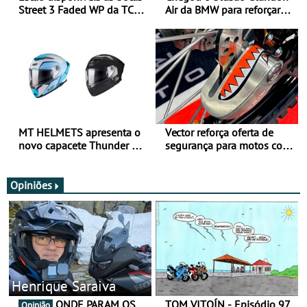
Street 3 Faded WP da TCX
Air da BMW para reforçar
para utilização durante
oferta de equipamento de
todo o ano
verão
MT HELMETS apresenta o
Vector reforça oferta de
novo capacete Thunder 4 R
segurança para motos com
SV
nova gama de cadeados
JawX
Opiniões
Henrique Saraiva
ONDE PARAM OS
TOM VITOÍN - Episódio 97
Opinião