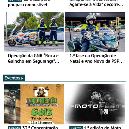
Agarre-se à Vida” decorre
poupar combustível
de 17 a 23 de março
Operação da GNR “Roca e
1.ª fase da Operação de
Guincho em Segurança”
Natal e Ano Novo da PSP e
com resultados que
GNR menos trágica
merecem reflexão
Eventos
33.ª Concentração
1.ª edição do Moto
Evento
Evento