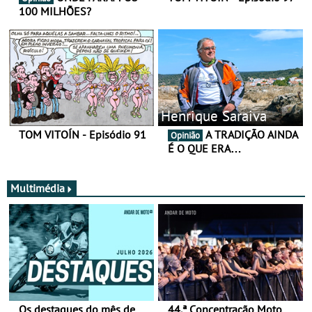
100 MILHÕES?
Henrique Saraiva
TOM VITOÍN - Episódio 91
A TRADIÇÃO AINDA
Opinião
É O QUE ERA…
Multimédia
Os destaques do mês de
44.ª Concentração Moto