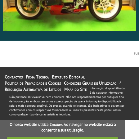
Contactos
Ficha Técnica
Estatuto Editorial
Política de Privacidade e Cookies
Condições Gerais de Utilização
A
informação disponibilizada
Resolução Alternativa de Litígios
Mapa do Site
é de carácter informativo.
Não pretende ser exaustiva nem completa. Não nos responsabilizamos por qualquer tipo
de incorrecção, embora tenhamos a preocupação de que a informação disponibilizada
seja o mais correcta possível. Os preços, quando existentes, são indicativos e devem ser
confirmados com os respectivos fornecedores ou marcas presentes neste portal, assim
como qualquer tipo de características técnicas.
O nosso website utiliza
Cookies
. Ao navegar no website estará a
consentir a sua utilização.