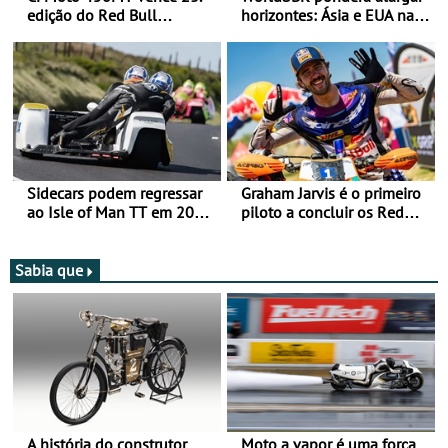
edição do Red Bull
horizontes: Ásia e EUA na
Romaniacs nas 3
mira para 2027
Categorias Adventure -
Vitória na Ultimate, Core e
Lite
Sidecars podem regressar
Graham Jarvis é o primeiro
ao Isle of Man TT em 2027
piloto a concluir os Red
após revisão de segurança
Bull Romaniacs numa
moto elétrica
Sabia que
A história do construtor
Moto a vapor é uma força