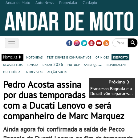
Andar de Moto
Auto News
Propedalar
Cardápio
Toggle
navigation
Notícias
motonews
test-drives e comparativos
opiniões
desporto
newsletters
revista
dakar 2026
motogp
sabia que...
reportagens
multimédia
entrevistas
acção social
Pedro Acosta assina
Francesco Bagnaia e a
por duas temporadas
Ducati vão separar-se
no final da presente
com a Ducati Lenovo e será
época - Pecco vai para
Aprilia
companheiro de Marc Marquez
Ainda agora foi confirmada a saída de Pecco