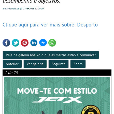
desempenho e objetivos.
andardemoto.pt
@ 27-6-2026
11:00:00
Clique aqui para ver mais sobre: Desporto
Veja na galeria abaixo o que as marcas estão a comunicar
Anterior
Ver galeria
Seguinte
Zoom
1 de 25