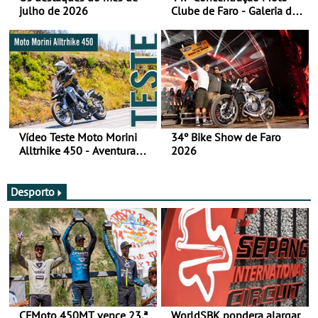
julho de 2026
Clube de Faro - Galeria de
fotos (sábado)
Vídeo Teste Moto Morini
34º Bike Show de Faro
Alltrhike 450 - Aventura
2026
Acessível
Desporto
CFMoto 450MT vence 23.ª
WorldSBK pondera alargar