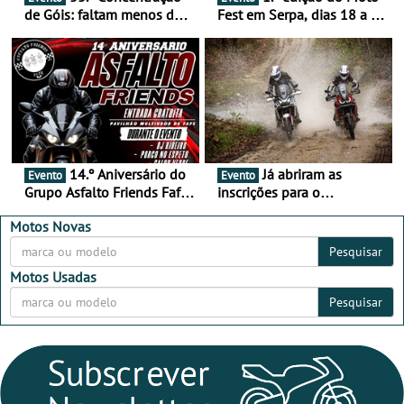
de Góis: faltam menos de
Fest em Serpa, dias 18 a 20
duas semanas! - De 13 a
de setembro - A cultura das
16 de agosto
duas rodas invade o Baixo
Alentejo
14.º Aniversário do
Já abriram as
Evento
Evento
Grupo Asfalto Friends Fafe,
inscrições para o
dia 26 de setembro de
MotorBeach Rally Raid
2026
2026
Motos Novas
Pesquisar
Motos Usadas
Pesquisar