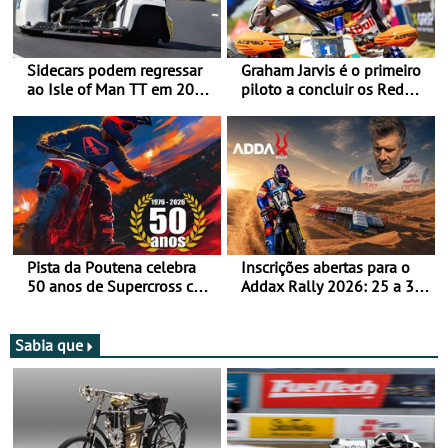
Sidecars podem regressar
Graham Jarvis é o primeiro
ao Isle of Man TT em 2027
piloto a concluir os Red
após revisão de segurança
Bull Romaniacs numa
moto elétrica
Pista da Poutena celebra
Inscrições abertas para o
50 anos de Supercross com
Addax Rally 2026: 25 a 30
jornada dupla, dias 1 e 2
de outubro - Proposta de
de agosto
participação com o Team
Bianchi Prata
Sabia que