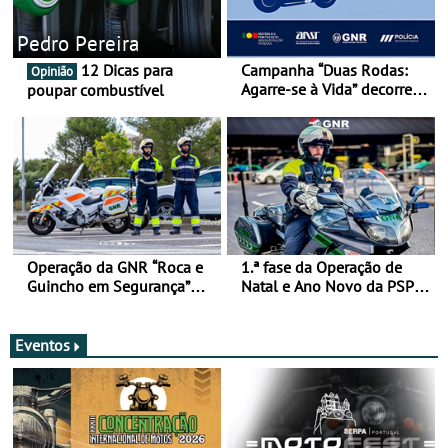
Pedro Pereira
12 Dicas para
Campanha “Duas Rodas:
Opinião
Agarre-se à Vida” decorre
poupar combustível
de 17 a 23 de março
Operação da GNR “Roca e
1.ª fase da Operação de
Guincho em Segurança”
Natal e Ano Novo da PSP e
com resultados que
GNR menos trágica
merecem reflexão
Eventos