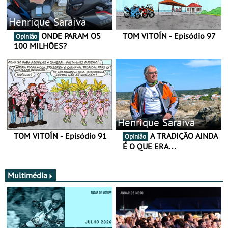
Henrique Saraiva
ONDE PARAM OS
TOM VITOÍN - Episódio 97
Opinião
100 MILHÕES?
Henrique Saraiva
TOM VITOÍN - Episódio 91
A TRADIÇÃO AINDA
Opinião
É O QUE ERA…
Multimédia