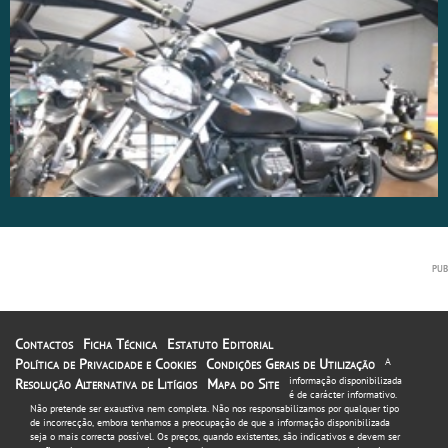
Contactos
Ficha Técnica
Estatuto Editorial
Política de Privacidade e Cookies
Condições Gerais de Utilização
A
informação disponibilizada
Resolução Alternativa de Litígios
Mapa do Site
é de carácter informativo.
Não pretende ser exaustiva nem completa. Não nos responsabilizamos por qualquer tipo
de incorrecção, embora tenhamos a preocupação de que a informação disponibilizada
seja o mais correcta possível. Os preços, quando existentes, são indicativos e devem ser