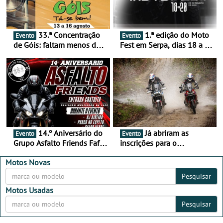
33.ª Concentração
1.ª edição do Moto
Evento
Evento
de Góis: faltam menos de
Fest em Serpa, dias 18 a 20
duas semanas! - De 13 a
de setembro - A cultura das
16 de agosto
duas rodas invade o Baixo
Alentejo
14.º Aniversário do
Já abriram as
Evento
Evento
Grupo Asfalto Friends Fafe,
inscrições para o
dia 26 de setembro de
MotorBeach Rally Raid
2026
2026
Motos Novas
Pesquisar
Motos Usadas
Pesquisar