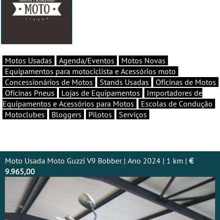
Motos Usadas
Agenda/Eventos
Motos Novas
Equipamentos para motociclista e Acessórios moto
Concessionários de Motos
Stands Usadas
Oficinas de Motos
Oficinas Pneus
Lojas de Equipamentos
Importadores de
Equipamentos e Acessórios para Motos
Escolas de Condução
Motoclubes
Bloggers
Pilotos
Serviços
Moto Usada Moto Guzzi V9 Bobber | Ano 2024 | 1 km |
€
9.965,00