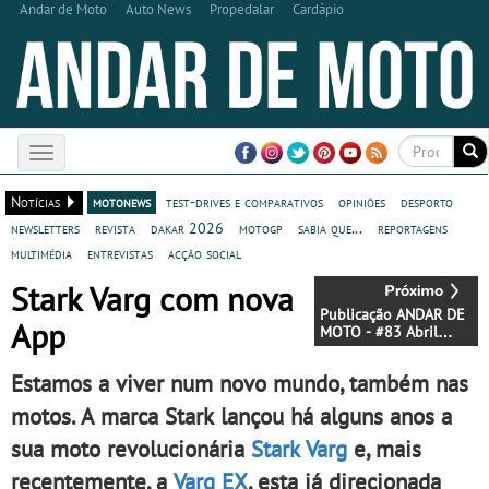
Andar de Moto
Auto News
Propedalar
Cardápio
Toggle
navigation
Notícias
motonews
test-drives e comparativos
opiniões
desporto
newsletters
revista
dakar 2026
motogp
sabia que...
reportagens
multimédia
entrevistas
acção social
Stark Varg com nova
Publicação ANDAR DE
App
MOTO - #83 Abril
2025 - Já disponível !
Estamos a viver num novo mundo, também nas
motos. A marca Stark lançou há alguns anos a
sua moto revolucionária
Stark Varg
e, mais
recentemente, a
Varg EX
, esta já direcionada