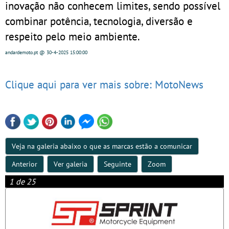
inovação não conhecem limites, sendo possível
combinar potência, tecnologia, diversão e
respeito pelo meio ambiente.
andardemoto.pt
@ 30-4-2025
15:00:00
Clique aqui para ver mais sobre: MotoNews
Veja na galeria abaixo o que as marcas estão a comunicar
Anterior
Ver galeria
Seguinte
Zoom
1 de 25