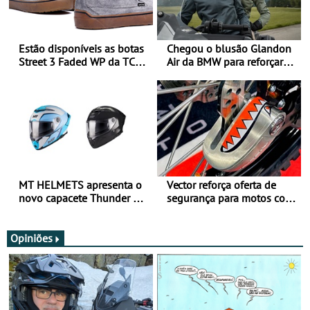
Estão disponíveis as botas
Chegou o blusão Glandon
Street 3 Faded WP da TCX
Air da BMW para reforçar
para utilização durante
oferta de equipamento de
todo o ano
verão
MT HELMETS apresenta o
Vector reforça oferta de
novo capacete Thunder 4 R
segurança para motos com
SV
nova gama de cadeados
JawX
Opiniões