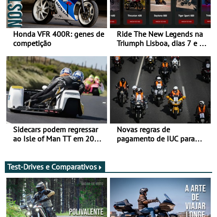
Honda VFR 400R: genes de
Ride The New Legends na
competição
Triumph Lisboa, dias 7 e 8
de agosto
Sidecars podem regressar
Novas regras de
ao Isle of Man TT em 2027
pagamento de IUC para
após revisão de segurança
2028 - Com ano de
transição em 2027
Test-Drives e Comparativos