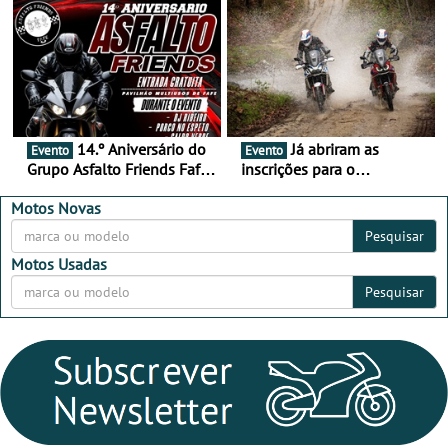
16 de agosto
duas rodas invade o Baixo
Alentejo
14.º Aniversário do
Já abriram as
Evento
Evento
Grupo Asfalto Friends Fafe,
inscrições para o
dia 26 de setembro de
MotorBeach Rally Raid
2026
2026
Motos Novas
Pesquisar
Motos Usadas
Pesquisar