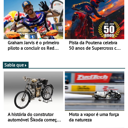
Graham Jarvis é o primeiro
Pista da Poutena celebra
piloto a concluir os Red
50 anos de Supercross com
Bull Romaniacs numa
jornada dupla, dias 1 e 2
moto elétrica
de agosto
Sabia que
A história do construtor
Moto a vapor é uma força
automóvel Škoda começou
da natureza
há mais de 120 anos nas