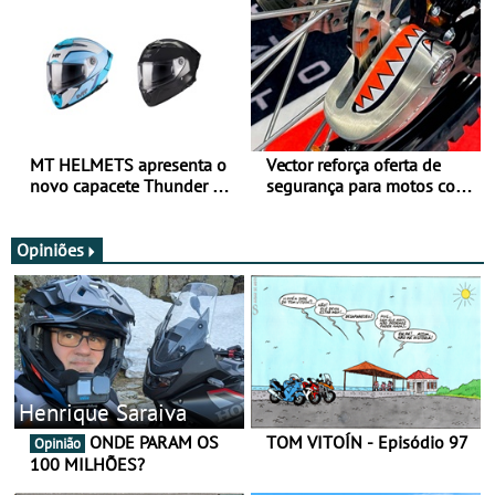
todo o ano
verão
MT HELMETS apresenta o
Vector reforça oferta de
novo capacete Thunder 4 R
segurança para motos com
SV
nova gama de cadeados
JawX
Opiniões
Henrique Saraiva
ONDE PARAM OS
TOM VITOÍN - Episódio 97
Opinião
100 MILHÕES?