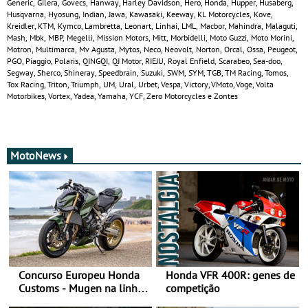
Generic, Gilera, Govecs, Hanway, Harley Davidson, Hero, Honda, Hupper, Husaberg,
Husqvarna, Hyosung, Indian, Jawa, Kawasaki, Keeway, KL Motorcycles, Kove,
Kreidler, KTM, Kymco, Lambretta, Leonart, Linhai, LML, Macbor, Mahindra, Malaguti,
Mash, Mbk, MBP, Megelli, Mission Motors, Mitt, Morbidelli, Moto Guzzi, Moto Morini,
Motron, Multimarca, Mv Agusta, Mytos, Neco, Neovolt, Norton, Orcal, Ossa, Peugeot,
PGO, Piaggio, Polaris, QINGQI, QJ Motor, RIEJU, Royal Enfield, Scarabeo, Sea-doo,
Segway, Sherco, Shineray, Speedbrain, Suzuki, SWM, SYM, TGB, TM Racing, Tomos,
Tox Racing, Triton, Triumph, UM, Ural, Urbet, Vespa, Victory, VMoto, Voge, Volta
Motorbikes, Vortex, Yadea, Yamaha, YCF, Zero Motorcycles e Zontes
MotoNews
Concurso Europeu Honda
Honda VFR 400R: genes de
Customs - Mugen na linha
competição
da frente, vote nela para