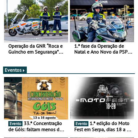
Operação da GNR “Roca e
1.ª fase da Operação de
Guincho em Segurança”
Natal e Ano Novo da PSP e
com resultados que
GNR menos trágica
merecem reflexão
Eventos
33.ª Concentração
1.ª edição do Moto
Evento
Evento
de Góis: faltam menos de
Fest em Serpa, dias 18 a 20
duas semanas! - De 13 a
de setembro - A cultura das