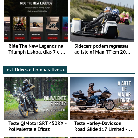
ganhar
Ride The New Legends na
Sidecars podem regressar
Triumph Lisboa, dias 7 e 8
ao Isle of Man TT em 2027
de agosto
após revisão de segurança
Test-Drives e Comparativos
Teste QJMotor SRT 450RX -
Teste Harley-Davidson
Polivalente e Eficaz
Road Glide 117 Limited - A
Arte de Viajar Longe