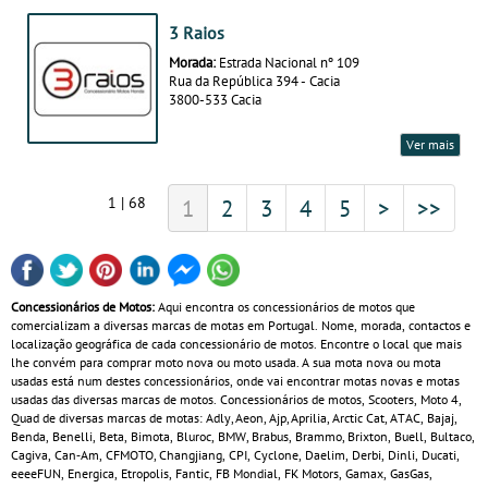
3 Raios
Morada:
Estrada Nacional nº 109
Rua da República 394 - Cacia
3800-533 Cacia
Ver mais
1 | 68
1
2
3
4
5
>
>>
Concessionários de Motos:
Aqui encontra os concessionários de motos que
comercializam a diversas marcas de motas em Portugal. Nome, morada, contactos e
localização geográfica de cada concessionário de motos. Encontre o local que mais
lhe convém para comprar moto nova ou moto usada. A sua mota nova ou mota
usadas está num destes concessionários, onde vai encontrar motas novas e motas
usadas das diversas marcas de motos. Concessionários de motos, Scooters, Moto 4,
Quad de diversas marcas de motas: Adly, Aeon, Ajp, Aprilia, Arctic Cat, ATAC, Bajaj,
Benda, Benelli, Beta, Bimota, Bluroc, BMW, Brabus, Brammo, Brixton, Buell, Bultaco,
Cagiva, Can‑Am, CFMOTO, Changjiang, CPI, Cyclone, Daelim, Derbi, Dinli, Ducati,
eeeeFUN, Energica, Etropolis, Fantic, FB Mondial, FK Motors, Gamax, GasGas,