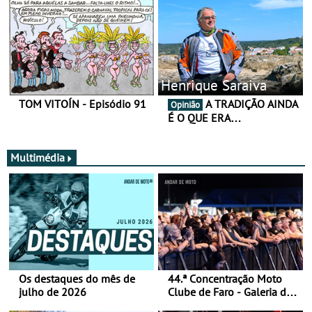
Henrique Saraiva
TOM VITOÍN - Episódio 91
A TRADIÇÃO AINDA
Opinião
É O QUE ERA…
Multimédia
Os destaques do mês de
44.ª Concentração Moto
julho de 2026
Clube de Faro - Galeria de
fotos (sábado)