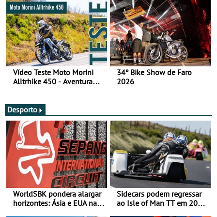
Vídeo Teste Moto Morini
34º Bike Show de Faro
Alltrhike 450 - Aventura
2026
Acessível
Desporto
WorldSBK pondera alargar
Sidecars podem regressar
horizontes: Ásia e EUA na
ao Isle of Man TT em 2027
mira para 2027
após revisão de segurança