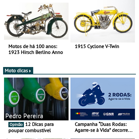
duas rodas!
Motos de há 100 anos:
1915 Cyclone V-Twin
1923 Hirsch Berlino Anno
Moto dicas
Pedro Pereira
12 Dicas para
Campanha “Duas Rodas:
Opinião
Agarre-se à Vida” decorre
poupar combustível
de 17 a 23 de março