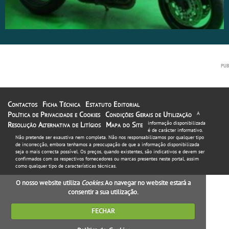
Contactos
Ficha Técnica
Estatuto Editorial
Política de Privacidade e Cookies
Condições Gerais de Utilização
A
informação disponibilizada
Resolução Alternativa de Litígios
Mapa do Site
é de carácter informativo.
Não pretende ser exaustiva nem completa. Não nos responsabilizamos por qualquer tipo
de incorrecção, embora tenhamos a preocupação de que a informação disponibilizada
seja o mais correcta possível. Os preços, quando existentes, são indicativos e devem ser
confirmados com os respectivos fornecedores ou marcas presentes neste portal, assim
como qualquer tipo de características técnicas.
O nosso website utiliza
Cookies
. Ao navegar no website estará a
consentir a sua utilização.
FECHAR