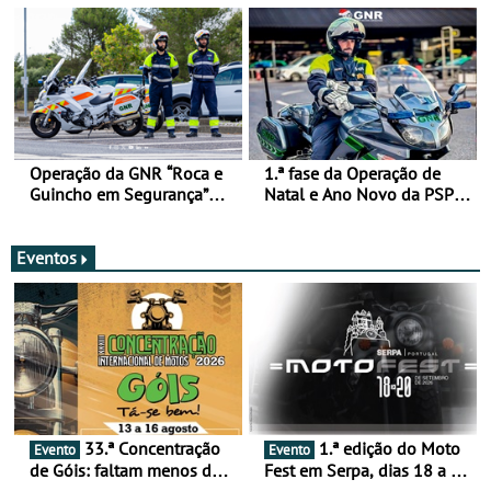
Operação da GNR “Roca e
1.ª fase da Operação de
Guincho em Segurança”
Natal e Ano Novo da PSP e
com resultados que
GNR menos trágica
merecem reflexão
Eventos
33.ª Concentração
1.ª edição do Moto
Evento
Evento
de Góis: faltam menos de
Fest em Serpa, dias 18 a 20