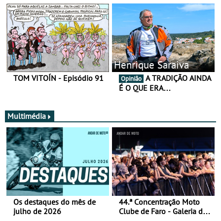
Henrique Saraiva
TOM VITOÍN - Episódio 91
A TRADIÇÃO AINDA
Opinião
É O QUE ERA…
Multimédia
Os destaques do mês de
44.ª Concentração Moto
julho de 2026
Clube de Faro - Galeria de
fotos (sábado)