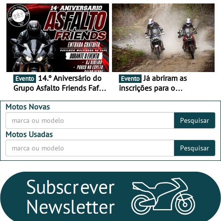
duas semanas! - De 13 a
de setembro - A cultura das
16 de agosto
duas rodas invade o Baixo
Alentejo
14.º Aniversário do
Já abriram as
Evento
Evento
Grupo Asfalto Friends Fafe,
inscrições para o
dia 26 de setembro de
MotorBeach Rally Raid
2026
2026
Motos Novas
Pesquisar
Motos Usadas
Pesquisar