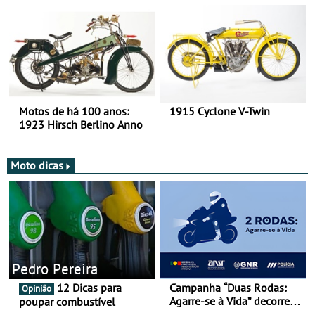
duas rodas!
Motos de há 100 anos:
1915 Cyclone V-Twin
1923 Hirsch Berlino Anno
Moto dicas
Pedro Pereira
12 Dicas para
Campanha “Duas Rodas:
Opinião
Agarre-se à Vida” decorre
poupar combustível
de 17 a 23 de março