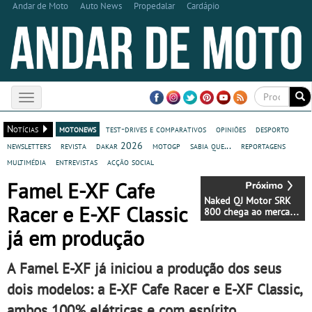
Andar de Moto
Auto News
Propedalar
Cardápio
Toggle
navigation
Notícias
motonews
test-drives e comparativos
opiniões
desporto
newsletters
revista
dakar 2026
motogp
sabia que...
reportagens
multimédia
entrevistas
acção social
Famel E-XF Cafe
Naked QJ Motor SRK
Racer e E-XF Classic
800 chega ao mercado
nacional
já em produção
A Famel E-XF já iniciou a produção dos seus
dois modelos: a E-XF Cafe Racer e E-XF Classic,
ambos 100% elétricas e com espírito