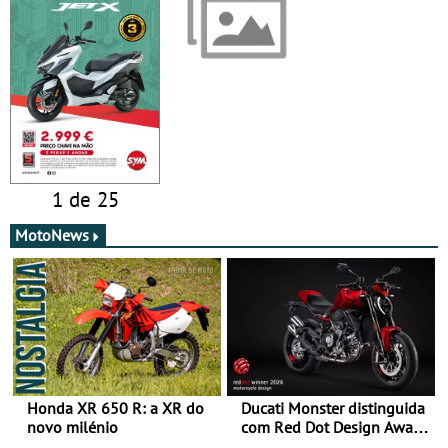
1 de 25
MotoNews
Honda XR 650 R: a XR do
Ducati Monster distinguida
novo milénio
com Red Dot Design Award
2026