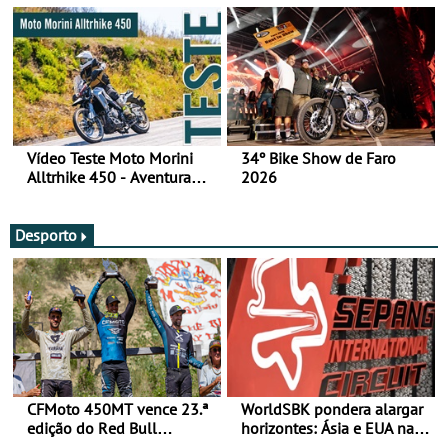
Vídeo Teste Moto Morini
34º Bike Show de Faro
Alltrhike 450 - Aventura
2026
Acessível
Desporto
CFMoto 450MT vence 23.ª
WorldSBK pondera alargar
edição do Red Bull
horizontes: Ásia e EUA na
Romaniacs nas 3
mira para 2027