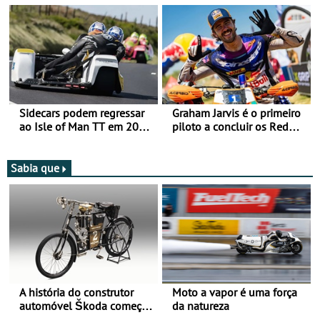
Categorias Adventure -
Vitória na Ultimate, Core e
Lite
Sidecars podem regressar
Graham Jarvis é o primeiro
ao Isle of Man TT em 2027
piloto a concluir os Red
após revisão de segurança
Bull Romaniacs numa
moto elétrica
Sabia que
A história do construtor
Moto a vapor é uma força
automóvel Škoda começou
da natureza
há mais de 120 anos nas