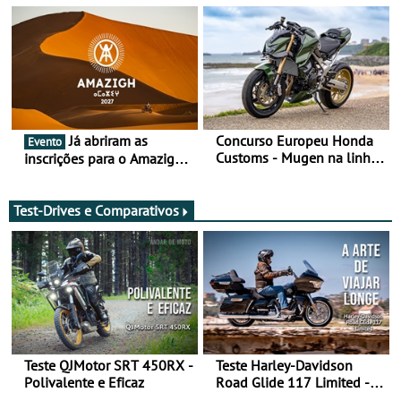
Já abriram as
Concurso Europeu Honda
Evento
Customs - Mugen na linha
inscrições para o Amazigh
da frente, vote nela para
Raid 2027, que decorre em
ganhar
Marrocos, de 23 abril a 1
maio - The ultimate
Test-Drives e Comparativos
experience in Morocco
Teste QJMotor SRT 450RX -
Teste Harley-Davidson
Polivalente e Eficaz
Road Glide 117 Limited - A
Arte de Viajar Longe