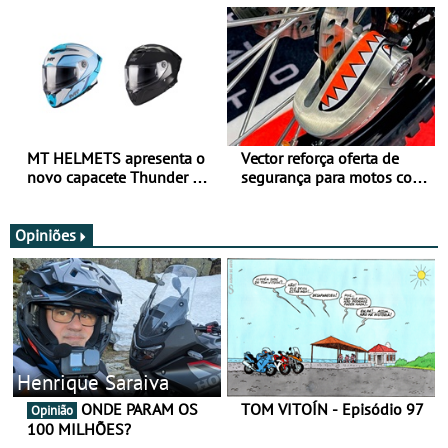
todo o ano
verão
MT HELMETS apresenta o
Vector reforça oferta de
novo capacete Thunder 4 R
segurança para motos com
SV
nova gama de cadeados
JawX
Opiniões
Henrique Saraiva
ONDE PARAM OS
TOM VITOÍN - Episódio 97
Opinião
100 MILHÕES?