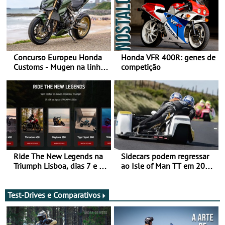
Concurso Europeu Honda
Honda VFR 400R: genes de
Customs - Mugen na linha
competição
da frente, vote nela para
ganhar
Ride The New Legends na
Sidecars podem regressar
Triumph Lisboa, dias 7 e 8
ao Isle of Man TT em 2027
de agosto
após revisão de segurança
Test-Drives e Comparativos