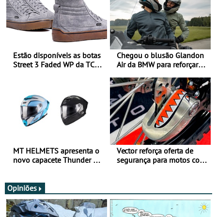
Estão disponíveis as botas
Chegou o blusão Glandon
Street 3 Faded WP da TCX
Air da BMW para reforçar
para utilização durante
oferta de equipamento de
todo o ano
verão
MT HELMETS apresenta o
Vector reforça oferta de
novo capacete Thunder 4 R
segurança para motos com
SV
nova gama de cadeados
JawX
Opiniões