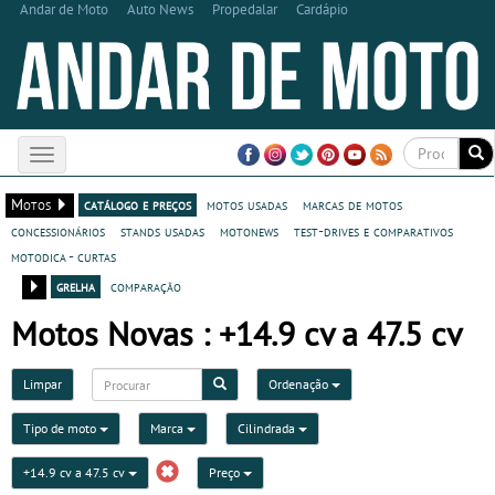
Andar de Moto
Auto News
Propedalar
Cardápio
Toggle
navigation
Motos
catálogo e preços
motos usadas
marcas de motos
concessionários
stands usadas
motonews
test-drives e comparativos
motodica - curtas
grelha
comparação
Motos Novas : +14.9 cv a 47.5 cv
Limpar
Ordenação
Tipo de moto
Marca
Cilindrada
+14.9 cv a 47.5 cv
Preço