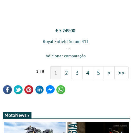
€ 5.249,00
Royal Enfield Scram 411
Adicionar comparação
1 | 8
1
2
3
4
5
>
>>
MotoNews