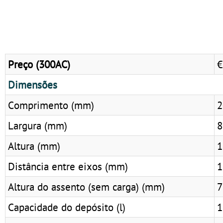
Preço (300AC)
€
Dimensões
Comprimento (mm)
2
Largura (mm)
8
Altura (mm)
1
Distância entre eixos (mm)
1
Altura do assento (sem carga) (mm)
7
Capacidade do depósito (l)
1