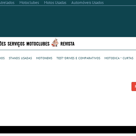
Atrelados
Motoclubes
Motos Usadas
Automóveis Usados
ÕES
SERVIÇOS
MOTOCLUBES
REVISTA
ios
stands usadas
motonews
test-drives e comparativos
motodica - curtas