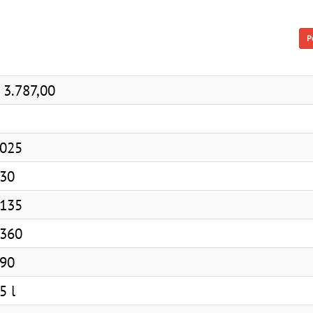
P
 3.787,00
025
30
135
360
90
5 l