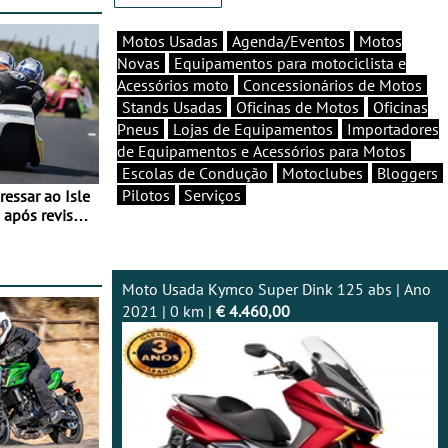
Motos Usadas
Agenda/Eventos
Motos
Novas
Equipamentos para motociclista e
Acessórios moto
Concessionários de Motos
Stands Usadas
Oficinas de Motos
Oficinas
Pneus
Lojas de Equipamentos
Importadores
de Equipamentos e Acessórios para Motos
Escolas de Condução
Motoclubes
Bloggers
Pilotos
Serviços
essar ao Isle
após revisão
Moto Usada Kymco Super Dink 125 abs | Ano
2021 | 0 km |
€ 4.460,00