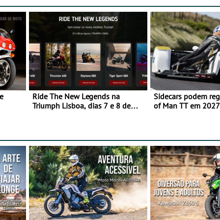
e
Ride The New Legends na
Sidecars podem regr
Triumph Lisboa, dias 7 e 8 de
of Man TT em 2027 
agosto
de segurança