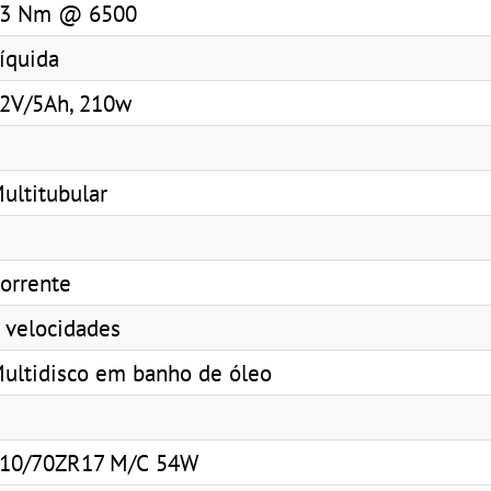
3 Nm @ 6500
íquida
2V/5Ah, 210w
ultitubular
orrente
 velocidades
ultidisco em banho de óleo
10/70ZR17 M/C 54W