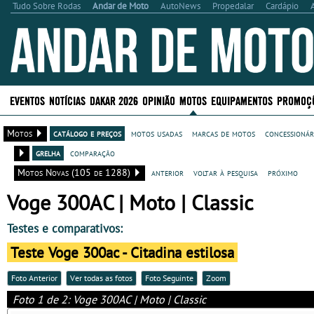
Tudo Sobre Rodas
Andar de Moto
AutoNews
Propedalar
Cardápio
EVENTOS
NOTÍCIAS
DAKAR 2026
OPINIÃO
MOTOS
EQUIPAMENTOS
PROMOÇ
Motos
catálogo e preços
motos usadas
marcas de motos
concessionár
grelha
comparação
Motos Novas (105 de 1288)
anterior
voltar à pesquisa
próximo
Voge 300AC | Moto | Classic
Testes e comparativos:
Teste Voge 300ac - Citadina estilosa
Foto Anterior
Ver todas as fotos
Foto Seguinte
Zoom
Foto 1 de 2: Voge 300AC | Moto | Classic