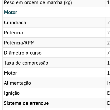
Peso em ordem de marcha (kg)
1
Motor
Cilindrada
2
Potência
2
Potência/RPM
2
Diâmetro x curso
7
Taxa de compressão
1
Motor
1
Alimentação
I
Ignição
Sistema de arranque
E