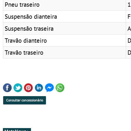
Pneu traseiro
1
Suspensão dianteira
F
Suspensão traseira
A
Travão dianteiro
D
Travão traseiro
D
Consultar concessionário