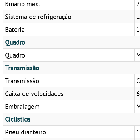
Binário max.
2
Sistema de refrigeração
L
Bateria
1
Quadro
Quadro
M
Transmissão
Transmissão
C
Caixa de velocidades
6
Embraiagem
M
Ciclística
Pneu dianteiro
1