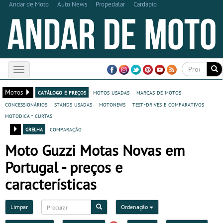
Andar de Moto
Auto News
Propedalar
Cardápio
Toggle
navigation
Motos
catálogo e preços
motos usadas
marcas de motos
concessionários
stands usadas
motonews
test-drives e comparativos
motodica - curtas
grelha
comparação
Moto Guzzi Motas Novas em
Portugal - preços e
características
Limpar
Ordenação