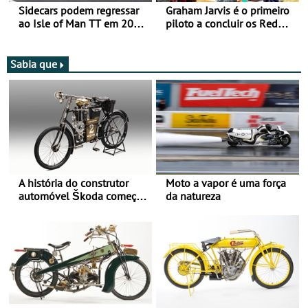
Sidecars podem regressar
Graham Jarvis é o primeiro
ao Isle of Man TT em 2027
piloto a concluir os Red
após revisão de segurança
Bull Romaniacs numa
moto elétrica
Sabia que
A história do construtor
Moto a vapor é uma força
automóvel Škoda começou
da natureza
há mais de 120 anos nas
duas rodas!