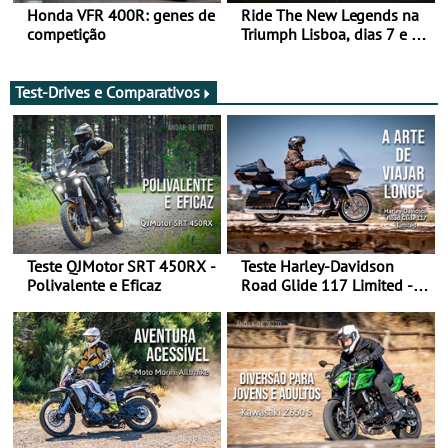
Honda VFR 400R: genes de
Ride The New Legends na
competição
Triumph Lisboa, dias 7 e 8
de agosto
Test-Drives e Comparativos
Teste QJMotor SRT 450RX -
Teste Harley-Davidson
Polivalente e Eficaz
Road Glide 117 Limited - A
Arte de Viajar Longe