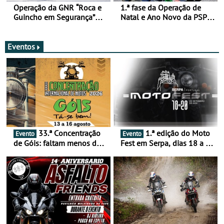
Operação da GNR “Roca e
1.ª fase da Operação de
Guincho em Segurança”
Natal e Ano Novo da PSP e
com resultados que
GNR menos trágica
merecem reflexão
Eventos
33.ª Concentração
1.ª edição do Moto
Evento
Evento
de Góis: faltam menos de
Fest em Serpa, dias 18 a 20
duas semanas! - De 13 a
de setembro - A cultura das
16 de agosto
duas rodas invade o Baixo
Alentejo