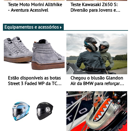
Teste Moto Morini Alltrhike
Teste Kawasaki Z650 S:
- Aventura Acessível
Diversão para Jovens e
Adultos
Equipamentos e acessórios
Estão disponíveis as botas
Chegou o blusão Glandon
Street 3 Faded WP da TCX
Air da BMW para reforçar
para utilização durante
oferta de equipamento de
todo o ano
verão