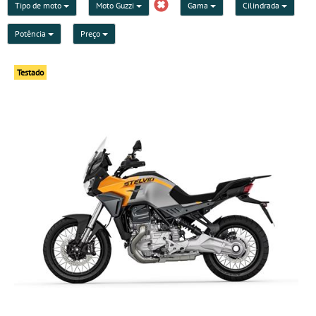
Tipo de moto
Moto Guzzi
Gama
Cilindrada
Potência
Preço
Testado