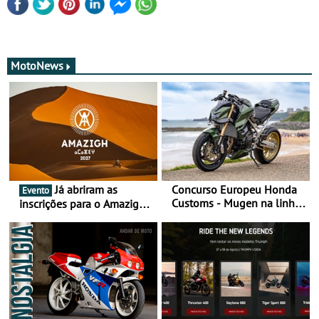
MotoNews
Já abriram as
Concurso Europeu Honda
Evento
Customs - Mugen na linha
inscrições para o Amazigh
da frente, vote nela para
Raid 2027, que decorre em
ganhar
Marrocos, de 23 abril a 1
maio - The ultimate
experience in Morocco