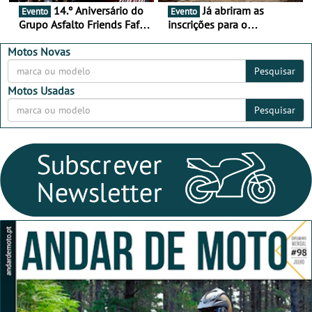
14.º Aniversário do
Já abriram as
Evento
Evento
Grupo Asfalto Friends Fafe,
inscrições para o
dia 26 de setembro de
MotorBeach Rally Raid
2026
2026
Motos Novas
Pesquisar
Motos Usadas
Pesquisar