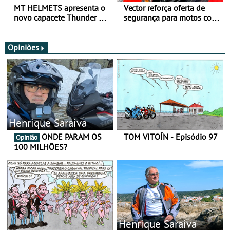
MT HELMETS apresenta o
Vector reforça oferta de
novo capacete Thunder 4 R
segurança para motos com
SV
nova gama de cadeados
JawX
Opiniões
Henrique Saraiva
ONDE PARAM OS
TOM VITOÍN - Episódio 97
Opinião
100 MILHÕES?
Henrique Saraiva