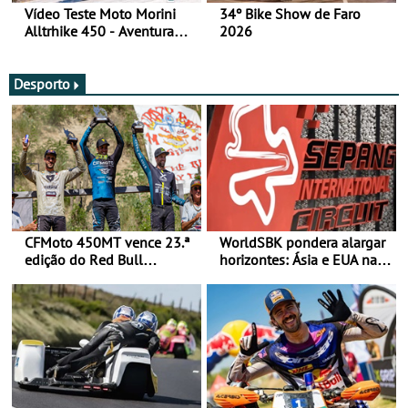
Vídeo Teste Moto Morini
34º Bike Show de Faro
Alltrhike 450 - Aventura
2026
Acessível
Desporto
CFMoto 450MT vence 23.ª
WorldSBK pondera alargar
edição do Red Bull
horizontes: Ásia e EUA na
Romaniacs nas 3
mira para 2027
Categorias Adventure -
Vitória na Ultimate, Core e
Lite