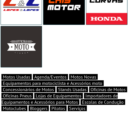
Motos Usadas
Agenda/Eventos
Motos Novas
Equipamentos para motociclista e Acessórios moto
Concessionários de Motos
Stands Usadas
Oficinas de Motos
Oficinas Pneus
Lojas de Equipamentos
Importadores de
Equipamentos e Acessórios para Motos
Escolas de Condução
Motoclubes
Bloggers
Pilotos
Serviços