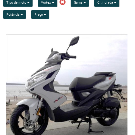
Tipo de moto
Vortex
Gama
Cilindrada
Potência
Preço