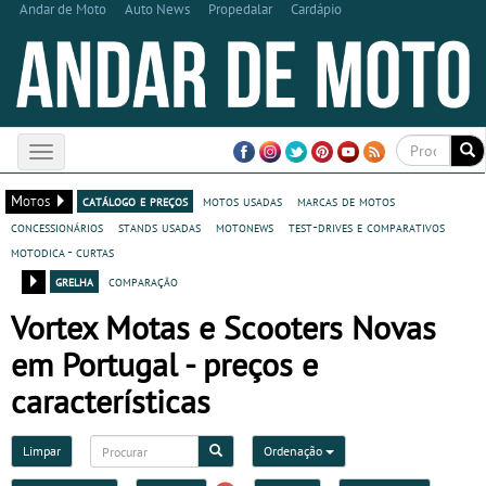
Andar de Moto
Auto News
Propedalar
Cardápio
Toggle
navigation
Motos
catálogo e preços
motos usadas
marcas de motos
concessionários
stands usadas
motonews
test-drives e comparativos
motodica - curtas
grelha
comparação
Vortex Motas e Scooters Novas
em Portugal - preços e
características
Limpar
Ordenação