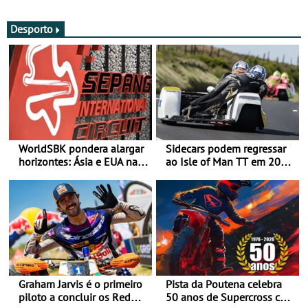
Acessível
Desporto
WorldSBK pondera alargar
Sidecars podem regressar
horizontes: Ásia e EUA na
ao Isle of Man TT em 2027
mira para 2027
após revisão de segurança
Graham Jarvis é o primeiro
Pista da Poutena celebra
piloto a concluir os Red
50 anos de Supercross com