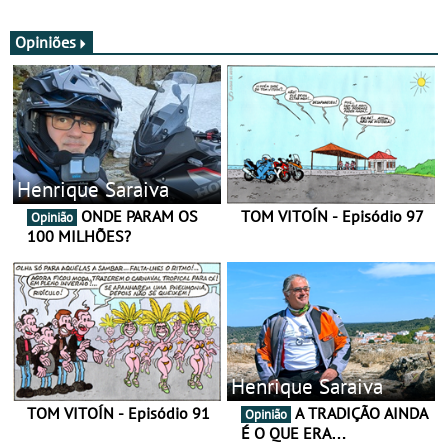
SV
nova gama de cadeados
JawX
Opiniões
Henrique Saraiva
ONDE PARAM OS
TOM VITOÍN - Episódio 97
Opinião
100 MILHÕES?
Henrique Saraiva
TOM VITOÍN - Episódio 91
A TRADIÇÃO AINDA
Opinião
É O QUE ERA…