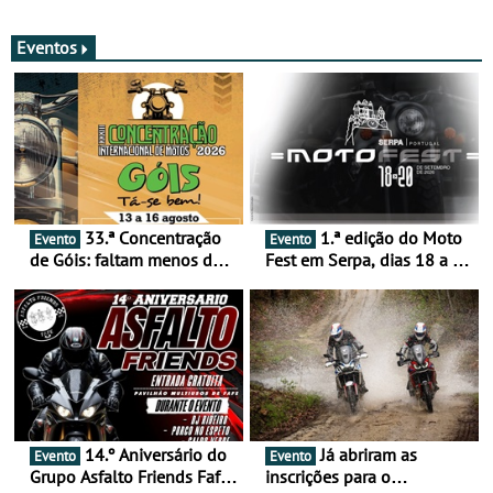
com resultados que
GNR menos trágica
merecem reflexão
Eventos
33.ª Concentração
1.ª edição do Moto
Evento
Evento
de Góis: faltam menos de
Fest em Serpa, dias 18 a 20
duas semanas! - De 13 a
de setembro - A cultura das
16 de agosto
duas rodas invade o Baixo
Alentejo
14.º Aniversário do
Já abriram as
Evento
Evento
Grupo Asfalto Friends Fafe,
inscrições para o