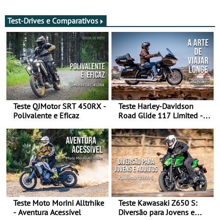
após revisão de segurança
2028 - Com ano de
transição em 2027
Test-Drives e Comparativos
Teste QJMotor SRT 450RX -
Teste Harley-Davidson
Polivalente e Eficaz
Road Glide 117 Limited - A
Arte de Viajar Longe
Teste Moto Morini Alltrhike
Teste Kawasaki Z650 S:
- Aventura Acessível
Diversão para Jovens e