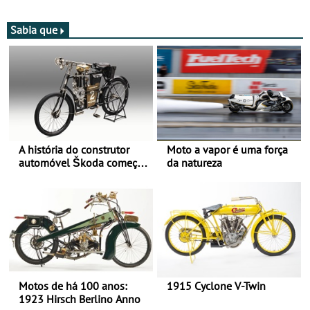
Bull Romaniacs numa
jornada dupla, dias 1 e 2
moto elétrica
de agosto
Sabia que
A história do construtor
Moto a vapor é uma força
automóvel Škoda começou
da natureza
há mais de 120 anos nas
duas rodas!
Motos de há 100 anos:
1915 Cyclone V-Twin
1923 Hirsch Berlino Anno