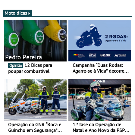
Moto dicas
Pedro Pereira
12 Dicas para
Campanha “Duas Rodas:
Opinião
Agarre-se à Vida” decorre
poupar combustível
de 17 a 23 de março
Operação da GNR “Roca e
1.ª fase da Operação de
Guincho em Segurança”
Natal e Ano Novo da PSP e