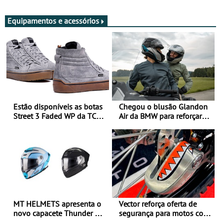
Adultos
Equipamentos e acessórios
Estão disponíveis as botas
Chegou o blusão Glandon
Street 3 Faded WP da TCX
Air da BMW para reforçar
para utilização durante
oferta de equipamento de
todo o ano
verão
MT HELMETS apresenta o
Vector reforça oferta de
novo capacete Thunder 4 R
segurança para motos com