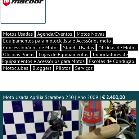
Motos Usadas
Agenda/Eventos
Motos Novas
Equipamentos para motociclista e Acessórios moto
Concessionários de Motos
Stands Usadas
Oficinas de Motos
Oficinas Pneus
Lojas de Equipamentos
Importadores de
Equipamentos e Acessórios para Motos
Escolas de Condução
Motoclubes
Bloggers
Pilotos
Serviços
Moto Usada Aprilia Scarabeo 250 | Ano 2009 |
€ 2.400,00