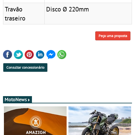
Travão
Disco Ø 220mm
traseiro
Peça uma proposta
Consultar concessionário
MotoNews