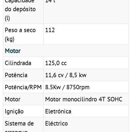
do depósito
(l)
Peso a seco
112
(kg)
Motor
Cilindrada
125,0 cc
Potência
11,6 cv / 8,5 kw
Potência/RPM
8.5Kw / 8750rpm
Motor
Motor monocilindro 4T SOHC
Ignição
Eletrónica
Sistema de
Eléctrico
arranque