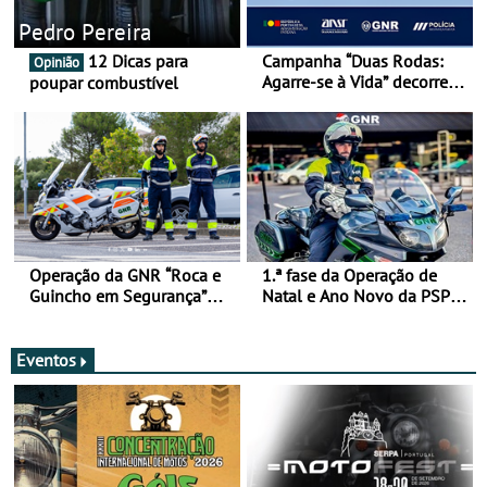
Pedro Pereira
12 Dicas para
Campanha “Duas Rodas:
Opinião
Agarre-se à Vida” decorre
poupar combustível
de 17 a 23 de março
Operação da GNR “Roca e
1.ª fase da Operação de
Guincho em Segurança”
Natal e Ano Novo da PSP e
com resultados que
GNR menos trágica
merecem reflexão
Eventos