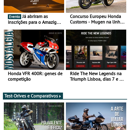
Já abriram as
Concurso Europeu Honda
Evento
Customs - Mugen na linha
inscrições para o Amazigh
da frente, vote nela para
Raid 2027, que decorre em
ganhar
Marrocos, de 23 abril a 1
maio - The ultimate
experience in Morocco
Honda VFR 400R: genes de
Ride The New Legends na
competição
Triumph Lisboa, dias 7 e 8
de agosto
Test-Drives e Comparativos