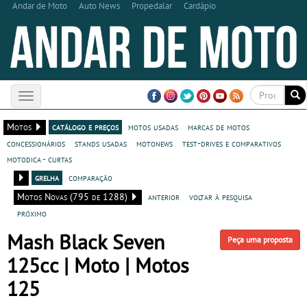
Andar de Moto
Auto News
Propedalar
Cardápio
Toggle
navigation
Motos
catálogo e preços
motos usadas
marcas de motos
concessionários
stands usadas
motonews
test-drives e comparativos
motodica - curtas
grelha
comparação
Motos Novas (795 de 1288)
anterior
voltar à pesquisa
próximo
Mash Black Seven
Peça uma proposta
125cc | Moto | Motos
125