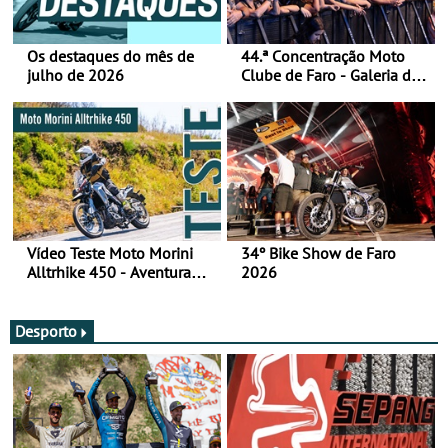
Os destaques do mês de
44.ª Concentração Moto
julho de 2026
Clube de Faro - Galeria de
fotos (sábado)
Vídeo Teste Moto Morini
34º Bike Show de Faro
Alltrhike 450 - Aventura
2026
Acessível
Desporto