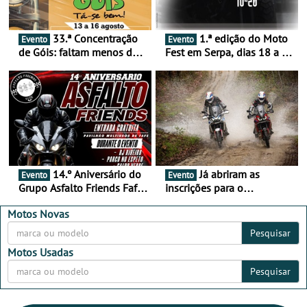
33.ª Concentração
1.ª edição do Moto
Evento
Evento
de Góis: faltam menos de
Fest em Serpa, dias 18 a 20
duas semanas! - De 13 a
de setembro - A cultura das
16 de agosto
duas rodas invade o Baixo
Alentejo
14.º Aniversário do
Já abriram as
Evento
Evento
Grupo Asfalto Friends Fafe,
inscrições para o
dia 26 de setembro de
MotorBeach Rally Raid
2026
2026
Motos Novas
Pesquisar
Motos Usadas
Pesquisar