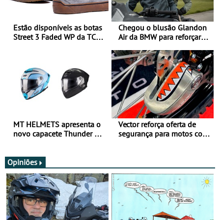
Estão disponíveis as botas
Chegou o blusão Glandon
Street 3 Faded WP da TCX
Air da BMW para reforçar
para utilização durante
oferta de equipamento de
todo o ano
verão
MT HELMETS apresenta o
Vector reforça oferta de
novo capacete Thunder 4 R
segurança para motos com
SV
nova gama de cadeados
JawX
Opiniões