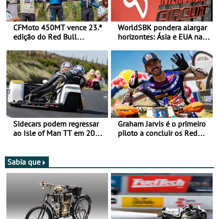
CFMoto 450MT vence 23.ª
WorldSBK pondera alargar
edição do Red Bull
horizontes: Ásia e EUA na
Romaniacs nas 3
mira para 2027
Categorias Adventure -
Vitória na Ultimate, Core e
Lite
Sidecars podem regressar
Graham Jarvis é o primeiro
ao Isle of Man TT em 2027
piloto a concluir os Red
após revisão de segurança
Bull Romaniacs numa
moto elétrica
Sabia que