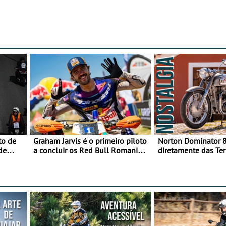
to de
Graham Jarvis é o primeiro piloto
Norton Dominator 8
de
a concluir os Red Bull Romaniacs
diretamente das Ter
numa moto elétrica
Majestade