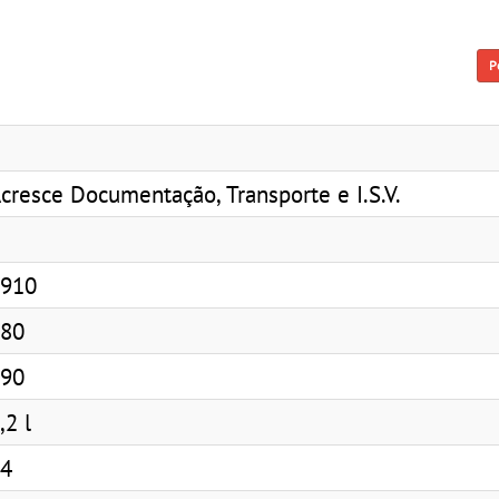
P
cresce Documentação, Transporte e I.S.V.
910
80
90
,2 l
4