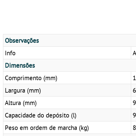
Observações
Info
A
Dimensões
Comprimento (mm)
1
Largura (mm)
6
Altura (mm)
9
Capacidade do depósito (l)
9
Peso em ordem de marcha (kg)
8