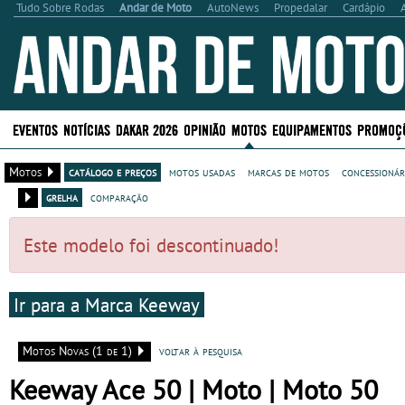
Tudo Sobre Rodas
Andar de Moto
AutoNews
Propedalar
Cardápio
EVENTOS
NOTÍCIAS
DAKAR 2026
OPINIÃO
MOTOS
EQUIPAMENTOS
PROMOÇ
Motos
catálogo e preços
motos usadas
marcas de motos
concessionár
grelha
comparação
Este modelo foi descontinuado!
Ir para a Marca Keeway
Motos Novas (1 de 1)
voltar à pesquisa
Keeway Ace 50 | Moto | Moto 50