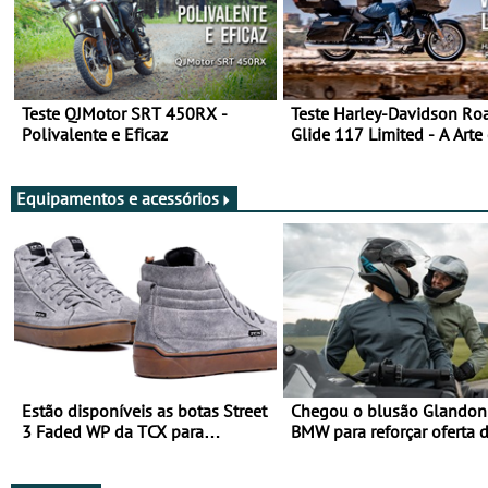
Teste QJMotor SRT 450RX -
Teste Harley-Davidson Ro
Polivalente e Eficaz
Glide 117 Limited - A Arte
Viajar Longe
Equipamentos e acessórios
Estão disponíveis as botas Street
Chegou o blusão Glandon 
3 Faded WP da TCX para
BMW para reforçar oferta 
utilização durante todo o ano
equipamento de verão