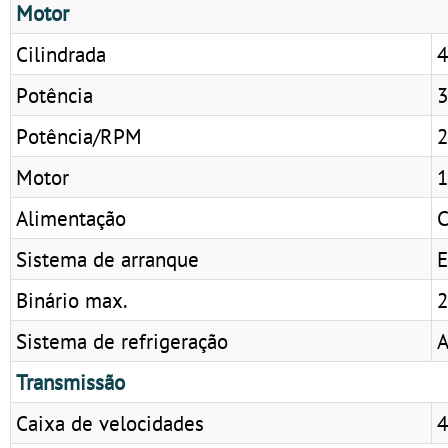
Motor
Cilindrada
4
Potência
3
Potência/RPM
2
Motor
1
Alimentação
C
Sistema de arranque
E
Binário max.
2
Sistema de refrigeração
A
Transmissão
Caixa de velocidades
4