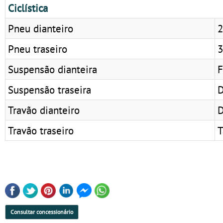
Ciclística
Pneu dianteiro
2
Pneu traseiro
3
Suspensão dianteira
F
Suspensão traseira
D
Travão dianteiro
D
Travão traseiro
Consultar concessionário