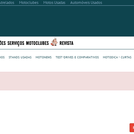
Atrelados
Motoclubes
Motos Usadas
Automóveis Usados
ÕES
SERVIÇOS
MOTOCLUBES
REVISTA
ios
stands usadas
motonews
test-drives e comparativos
motodica - curtas