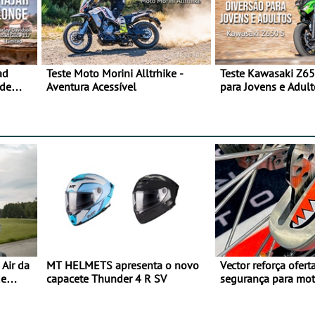
ad
Teste Moto Morini Alltrhike -
Teste Kawasaki Z65
 de
Aventura Acessível
para Jovens e Adult
Air da
MT HELMETS apresenta o novo
Vector reforça ofert
de
capacete Thunder 4 R SV
segurança para mo
gama de cadeados