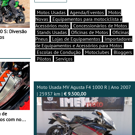
Motos Usadas
Agenda/Eventos
Motos
Novas
Equipamentos para motociclista e
Acessórios moto
Concessionários de Motos
0 S: Diversão
Stands Usadas
Oficinas de Motos
Oficinas
os
Pneus
Lojas de Equipamentos
Importadores
de Equipamentos e Acessórios para Motos
Escolas de Condução
Motoclubes
Bloggers
Pilotos
Serviços
Moto Usada MV Agusta F4 1000 R | Ano 2007
| 25937 km |
€ 9.500,00
a de
tos com nova
 JawX