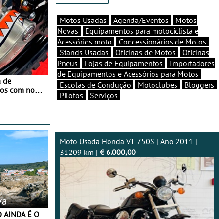
Motos Usadas
Agenda/Eventos
Motos
Novas
Equipamentos para motociclista e
Acessórios moto
Concessionários de Motos
Stands Usadas
Oficinas de Motos
Oficinas
Pneus
Lojas de Equipamentos
Importadores
de Equipamentos e Acessórios para Motos
a de
Escolas de Condução
Motoclubes
Bloggers
tos com nova
Pilotos
Serviços
 JawX
Moto Usada Honda VT 750S | Ano 2011 |
31209 km |
€ 6.000,00
va