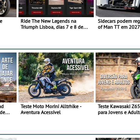
e
Ride The New Legends na
Sidecars podem regr
Triumph Lisboa, dias 7 e 8 de
of Man TT em 2027 
agosto
de segurança
ad
Teste Moto Morini Alltrhike -
Teste Kawasaki Z65
 de
Aventura Acessível
para Jovens e Adult