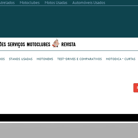
Atrelados
Motoclubes
Motos Usadas
Automóveis Usados
ÕES
SERVIÇOS
MOTOCLUBES
REVISTA
ios
stands usadas
motonews
test-drives e comparativos
motodica - curtas