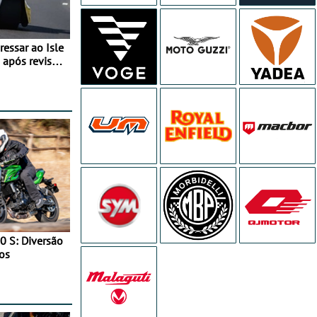
essar ao Isle
após revisão
0 S: Diversão
os