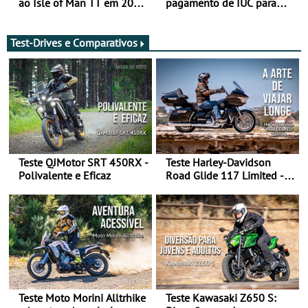
ao Isle of Man TT em 2027
pagamento de IUC para
após revisão de segurança
2028 - Com ano de
transição em 2027
Test-Drives e Comparativos
Teste QJMotor SRT 450RX -
Teste Harley-Davidson
Polivalente e Eficaz
Road Glide 117 Limited - A
Arte de Viajar Longe
Teste Moto Morini Alltrhike
Teste Kawasaki Z650 S: