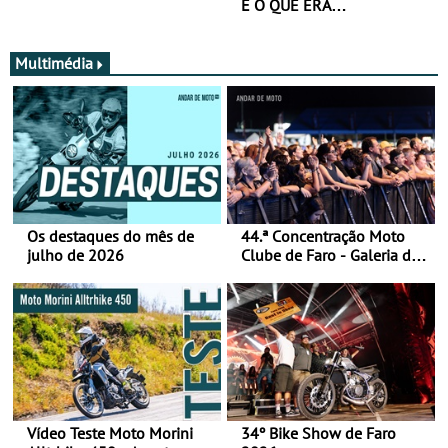
É O QUE ERA…
Multimédia
Os destaques do mês de
44.ª Concentração Moto
julho de 2026
Clube de Faro - Galeria de
fotos (sábado)
Vídeo Teste Moto Morini
34º Bike Show de Faro