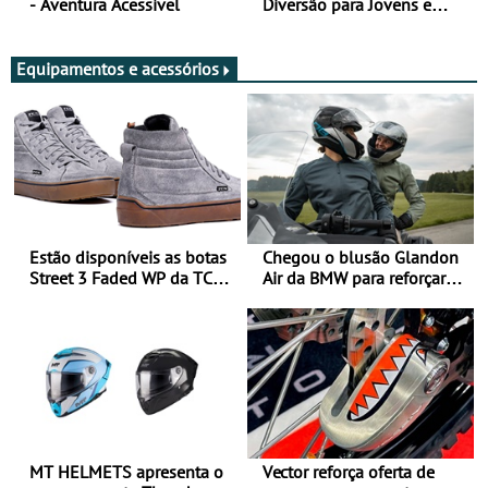
- Aventura Acessível
Diversão para Jovens e
Adultos
Equipamentos e acessórios
Estão disponíveis as botas
Chegou o blusão Glandon
Street 3 Faded WP da TCX
Air da BMW para reforçar
para utilização durante
oferta de equipamento de
todo o ano
verão
MT HELMETS apresenta o
Vector reforça oferta de