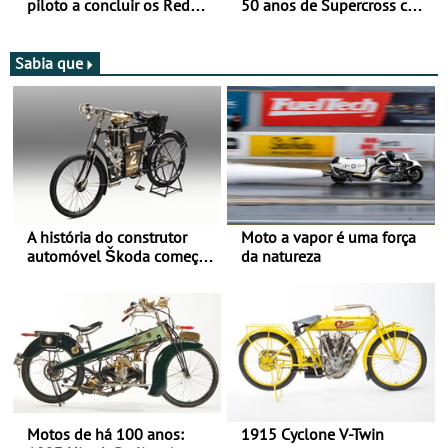
piloto a concluir os Red
50 anos de Supercross com
Bull Romaniacs numa
jornada dupla, dias 1 e 2
moto elétrica
de agosto
Sabia que
A história do construtor
Moto a vapor é uma força
automóvel Škoda começou
da natureza
há mais de 120 anos nas
duas rodas!
Motos de há 100 anos:
1915 Cyclone V-Twin