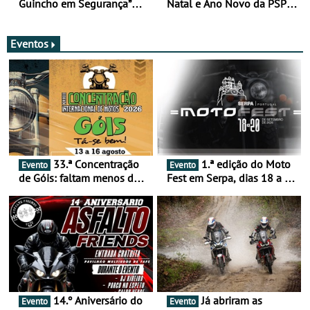
Guincho em Segurança”
Natal e Ano Novo da PSP e
com resultados que
GNR menos trágica
merecem reflexão
Eventos
33.ª Concentração
1.ª edição do Moto
Evento
Evento
de Góis: faltam menos de
Fest em Serpa, dias 18 a 20
duas semanas! - De 13 a
de setembro - A cultura das
16 de agosto
duas rodas invade o Baixo
Alentejo
14.º Aniversário do
Já abriram as
Evento
Evento