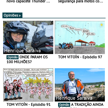
novo capacete Thunder 4 R
segurança para motos com
SV
nova gama de cadeados
JawX
Opiniões
Henrique Saraiva
ONDE PARAM OS
TOM VITOÍN - Episódio 97
Opinião
100 MILHÕES?
Henrique Saraiva
TOM VITOÍN - Episódio 91
A TRADIÇÃO AINDA
Opinião