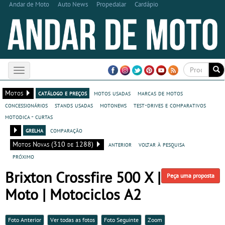
Andar de Moto
Auto News
Propedalar
Cardápio
Toggle
navigation
Motos
catálogo e preços
motos usadas
marcas de motos
concessionários
stands usadas
motonews
test-drives e comparativos
motodica - curtas
grelha
comparação
Motos Novas (310 de 1288)
anterior
voltar à pesquisa
próximo
Brixton Crossfire 500 X |
Peça uma proposta
Moto | Motociclos A2
Foto Anterior
Ver todas as fotos
Foto Seguinte
Zoom