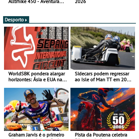
Alltrhike 450 - Aventura
2026
Acessível
Desporto
WorldSBK pondera alargar
Sidecars podem regressar
horizontes: Ásia e EUA na
ao Isle of Man TT em 2027
mira para 2027
após revisão de segurança
Graham Jarvis é o primeiro
Pista da Poutena celebra