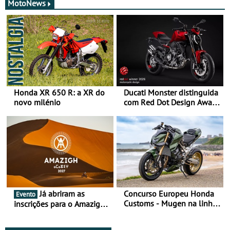
MotoNews
Honda XR 650 R: a XR do
Ducati Monster distinguida
novo milénio
com Red Dot Design Award
2026
Já abriram as
Concurso Europeu Honda
Evento
Customs - Mugen na linha
inscrições para o Amazigh
da frente, vote nela para
Raid 2027, que decorre em
ganhar
Marrocos, de 23 abril a 1