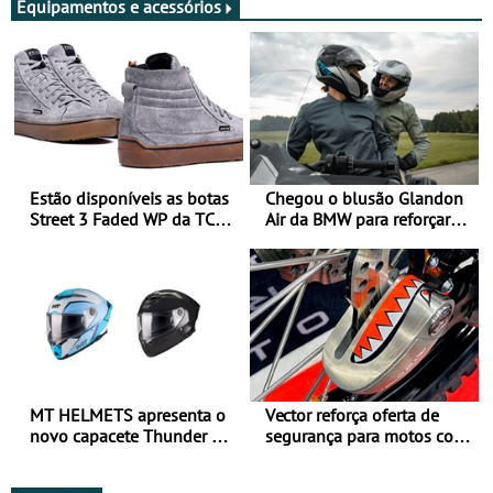
Equipamentos e acessórios
Estão disponíveis as botas
Chegou o blusão Glandon
Street 3 Faded WP da TCX
Air da BMW para reforçar
para utilização durante
oferta de equipamento de
todo o ano
verão
MT HELMETS apresenta o
Vector reforça oferta de
novo capacete Thunder 4 R
segurança para motos com
SV
nova gama de cadeados
JawX