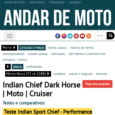
Andar de Moto
Auto News
Propedalar
Cardápio
Toggle
navigation
Motos
catálogo e preços
motos usadas
marcas de motos
concessionários
stands usadas
motonews
test-drives e comparativos
motodica - curtas
grelha
comparação
Motos Novas (72 de 1288)
anterior
voltar à pesquisa
próximo
Indian Chief Dark Horse
Peça uma proposta
| Moto | Cruiser
Testes e comparativos:
Teste Indian Sport Chief - Performance