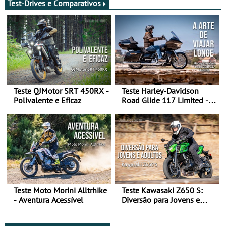
maio - The ultimate
Test-Drives e Comparativos
experience in Morocco
Teste QJMotor SRT 450RX -
Teste Harley-Davidson
Polivalente e Eficaz
Road Glide 117 Limited - A
Arte de Viajar Longe
Teste Moto Morini Alltrhike
Teste Kawasaki Z650 S:
- Aventura Acessível
Diversão para Jovens e
Adultos