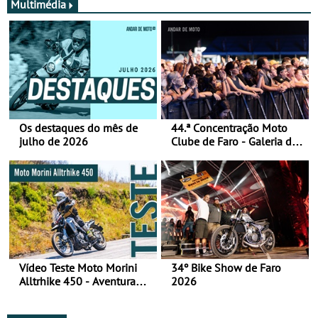
Multimédia
Os destaques do mês de
44.ª Concentração Moto
julho de 2026
Clube de Faro - Galeria de
fotos (sábado)
Vídeo Teste Moto Morini
34º Bike Show de Faro
Alltrhike 450 - Aventura
2026
Acessível