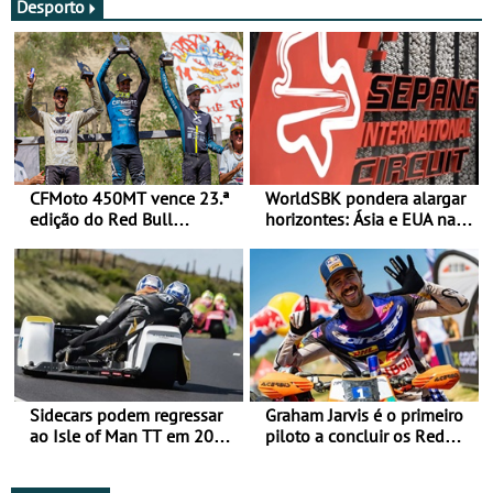
Desporto
CFMoto 450MT vence 23.ª
WorldSBK pondera alargar
edição do Red Bull
horizontes: Ásia e EUA na
Romaniacs nas 3
mira para 2027
Categorias Adventure -
Vitória na Ultimate, Core e
Lite
Sidecars podem regressar
Graham Jarvis é o primeiro
ao Isle of Man TT em 2027
piloto a concluir os Red
após revisão de segurança
Bull Romaniacs numa
moto elétrica