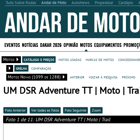
Tudo Sobre Rodas
Andar de Moto
AutoNews
Propedalar
Cardápio
EVENTOS
NOTÍCIAS
DAKAR 2026
OPINIÃO
MOTOS
EQUIPAMENTOS
PROMOÇ
Motos
catálogo e preços
motos usadas
marcas de motos
concessionár
grelha
comparação
Motos Novas (1099 de 1288)
anterior
voltar à pesquisa
próximo
UM DSR Adventure TT | Moto | Tra
Foto Anterior
Ver todas as fotos
Foto Seguinte
Zoom
Foto 1 de 11: UM DSR Adventure TT | Moto | Trail