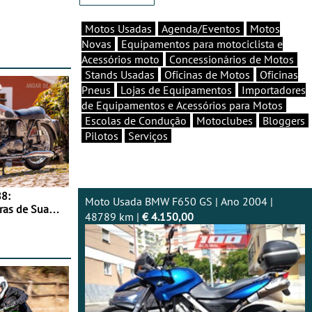
Motos Usadas
Agenda/Eventos
Motos
Novas
Equipamentos para motociclista e
Acessórios moto
Concessionários de Motos
Stands Usadas
Oficinas de Motos
Oficinas
Pneus
Lojas de Equipamentos
Importadores
de Equipamentos e Acessórios para Motos
Escolas de Condução
Motoclubes
Bloggers
Pilotos
Serviços
8:
Moto Usada BMW F650 GS | Ano 2004 |
ras de Sua
48789 km |
€ 4.150,00