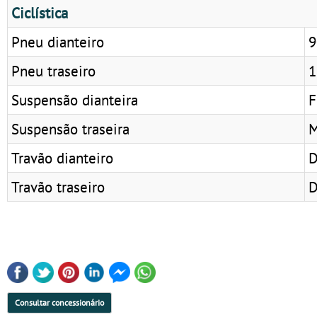
Ciclística
Pneu dianteiro
9
Pneu traseiro
1
Suspensão dianteira
F
Suspensão traseira
M
Travão dianteiro
D
Travão traseiro
D
Consultar concessionário