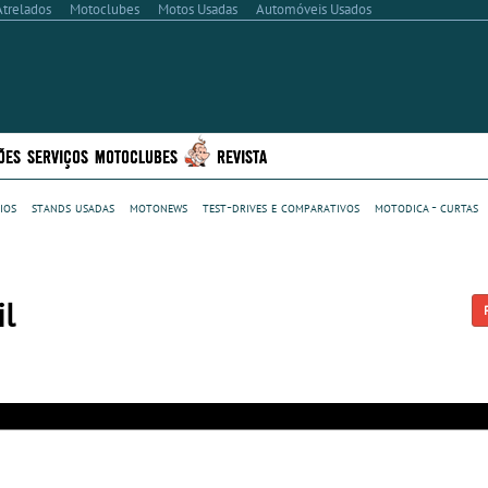
Atrelados
Motoclubes
Motos Usadas
Automóveis Usados
ÕES
SERVIÇOS
MOTOCLUBES
REVISTA
ios
stands usadas
motonews
test-drives e comparativos
motodica - curtas
il