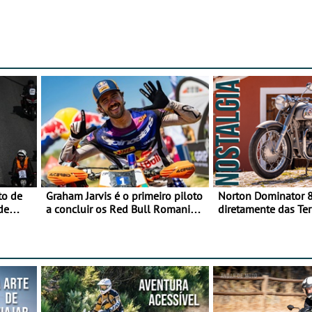
to de
Graham Jarvis é o primeiro piloto
Norton Dominator 8
de
a concluir os Red Bull Romaniacs
diretamente das Ter
numa moto elétrica
Majestade