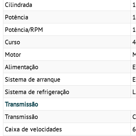
Cilindrada
1
Potência
1
Potência/RPM
1
Curso
4
Motor
M
Alimentação
E
Sistema de arranque
E
Sistema de refrigeração
L
Transmissão
Transmissão
C
Caixa de velocidades
6