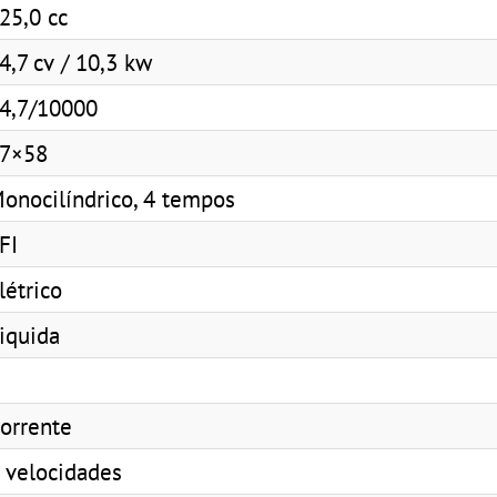
25,0 cc
4,7 cv / 10,3 kw
4,7/10000
7×58
onocilíndrico, 4 tempos
FI
létrico
iquida
orrente
 velocidades