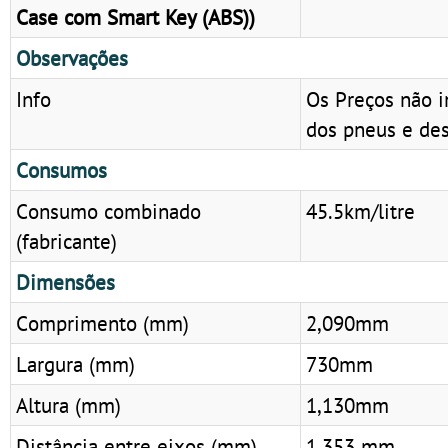
Case com Smart Key (ABS))
Observações
Info
Os Preços não i
dos pneus e des
Consumos
Consumo combinado
45.5km/litre
(fabricante)
Dimensões
Comprimento (mm)
2,090mm
Largura (mm)
730mm
Altura (mm)
1,130mm
Distância entre eixos (mm)
1.353 mm