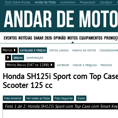
Tudo Sobre Rodas
Andar de Moto
AutoNews
Propedalar
Cardápio
EVENTOS
NOTÍCIAS
DAKAR 2026
OPINIÃO
MOTOS
EQUIPAMENTOS
PROMOÇ
Motos
catálogo e preços
motos usadas
marcas de motos
concessionár
grelha
comparação
Motos Novas (547 de 1288)
anterior
voltar à pesquisa
próximo
Honda SH125i Sport com Top Case 
Scooter 125 cc
Foto Anterior
Ver todas as fotos
Foto Seguinte
Zoom
Foto 1 de 2: Honda SH125i Sport com Top Case com Smart Key (A