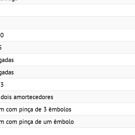
50
5
gadas
gadas
33
, dois amortecedores
m com pinça de 3 êmbolos
mm com pinça de um êmbolo