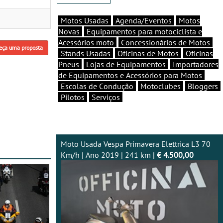
Motos Usadas
Agenda/Eventos
Motos
Novas
Equipamentos para motociclista e
Acessórios moto
Concessionários de Motos
eça uma proposta
Stands Usadas
Oficinas de Motos
Oficinas
Pneus
Lojas de Equipamentos
Importadores
de Equipamentos e Acessórios para Motos
Escolas de Condução
Motoclubes
Bloggers
Pilotos
Serviços
Moto Usada Vespa Primavera Elettrica L3 70
Km/h | Ano 2019 | 241 km |
€ 4.500,00