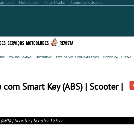
Atrelados
Motoclubes
Motos Usadas
Automóveis Usados
ÕES
SERVIÇOS
MOTOCLUBES
REVISTA
ios
stands usadas
motonews
test-drives e comparativos
motodica - curtas
com Smart Key (ABS) | Scooter |
BS) | Scooter | Scooter 125 cc