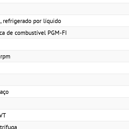
 refrigerado por líquido
ica de combustível PGM-FI
 rpm
 aço
CVT
trífuga