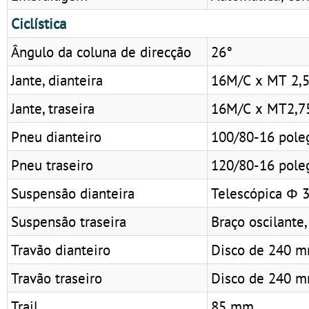
Ciclística
Ângulo da coluna de direcção
26°
Jante, dianteira
16M/C x MT 2,
Jante, traseira
16M/C x MT2,7
Pneu dianteiro
100/80-16 pole
Pneu traseiro
120/80-16 pole
Suspensão dianteira
Telescópica Φ 
Suspensão traseira
Braço oscilante
Travão dianteiro
Disco de 240 m
Travão traseiro
Disco de 240 
Trail
85 mm