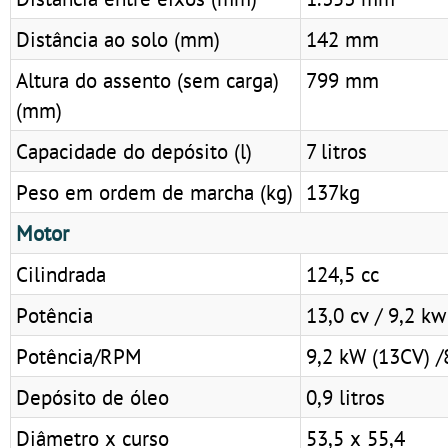
Distância ao solo (mm)
142 mm
Altura do assento (sem carga)
799 mm
(mm)
Capacidade do depósito (l)
7 litros
Peso em ordem de marcha (kg)
137kg
Motor
Cilindrada
124,5 cc
Potência
13,0 cv / 9,2 kw
Potência/RPM
9,2 kW (13CV) /
Depósito de óleo
0,9 litros
Diâmetro x curso
53,5 x 55,4