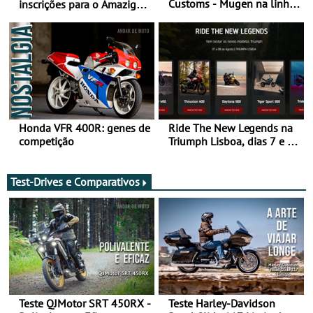
Customs - Mugen na linha
inscrições para o Amazigh
da frente, vote nela para
Raid 2027, que decorre em
ganhar
Marrocos, de 23 abril a 1
maio - The ultimate
experience in Morocco
Honda VFR 400R: genes de
Ride The New Legends na
competição
Triumph Lisboa, dias 7 e 8
de agosto
Test-Drives e Comparativos
Teste QJMotor SRT 450RX -
Teste Harley-Davidson