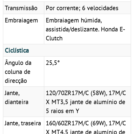
Transmissão
Por corrente; 6 velocidades
Embraiagem
Embraiagem húmida,
assistida/deslizante. Honda E-
Clutch
Ciclística
Ângulo da
25,5°
coluna de
direcção
Jante,
120/70ZR17M/C (58W), 17M/C
dianteira
X MT3,5 jante de alumínio de
5 raios em Y
Jante, traseira
160/60ZR17M/C (69W), 17M/C
X MT4,5 jante de alumínio de