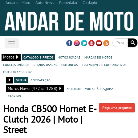
Andar de Moto
Auto News
Propedalar
Cardápio
Toggle
navigation
Motos
catálogo e preços
motos usadas
marcas de motos
concessionários
stands usadas
motonews
test-drives e comparativos
motodica - curtas
grelha
comparação
Motos Novas (472 de 1288)
anterior
voltar à pesquisa
próximo
Honda CB500 Hornet E-
Peça uma proposta
Clutch 2026 | Moto |
Street