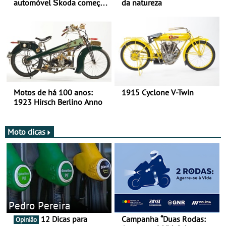
automóvel Škoda começou
da natureza
há mais de 120 anos nas
duas rodas!
Motos de há 100 anos:
1915 Cyclone V-Twin
1923 Hirsch Berlino Anno
Moto dicas
Pedro Pereira
12 Dicas para
Campanha “Duas Rodas:
Opinião