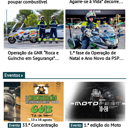
Agarre-se à Vida” decorre
poupar combustível
de 17 a 23 de março
Operação da GNR “Roca e
1.ª fase da Operação de
Guincho em Segurança”
Natal e Ano Novo da PSP e
com resultados que
GNR menos trágica
merecem reflexão
Eventos
33.ª Concentração
1.ª edição do Moto
Evento
Evento