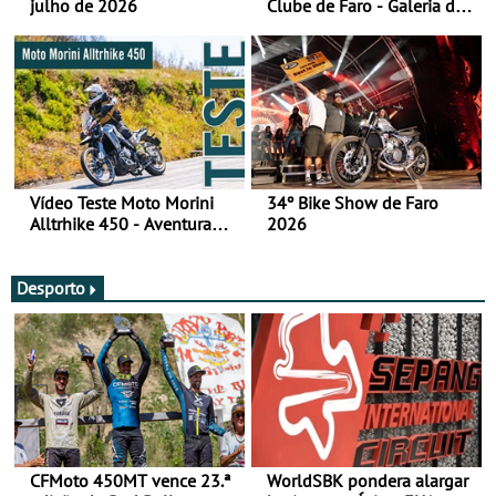
julho de 2026
Clube de Faro - Galeria de
fotos (sábado)
Vídeo Teste Moto Morini
34º Bike Show de Faro
Alltrhike 450 - Aventura
2026
Acessível
Desporto
CFMoto 450MT vence 23.ª
WorldSBK pondera alargar