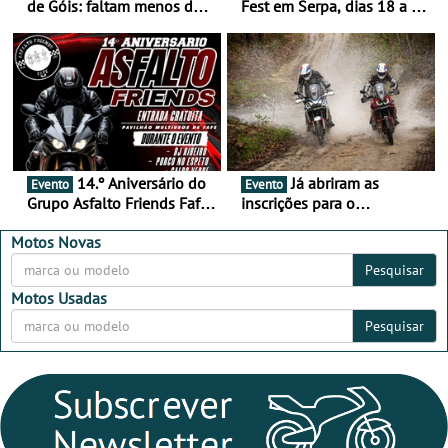
de Góis: faltam menos de
Fest em Serpa, dias 18 a 20
duas semanas! - De 13 a
de setembro - A cultura das
16 de agosto
duas rodas invade o Baixo
Alentejo
14.º Aniversário do
Já abriram as
Evento
Evento
Grupo Asfalto Friends Fafe,
inscrições para o
dia 26 de setembro de
MotorBeach Rally Raid
2026
2026
Motos Novas
Pesquisar
Motos Usadas
Pesquisar