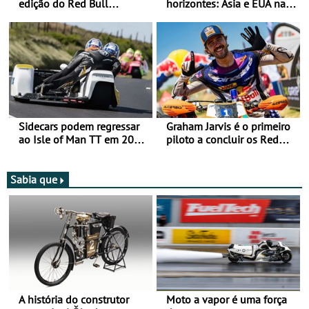
edição do Red Bull
horizontes: Ásia e EUA na
Romaniacs nas 3
mira para 2027
Categorias Adventure -
Vitória na Ultimate, Core e
Lite
Sidecars podem regressar
Graham Jarvis é o primeiro
ao Isle of Man TT em 2027
piloto a concluir os Red
após revisão de segurança
Bull Romaniacs numa
moto elétrica
Sabia que
A história do construtor
Moto a vapor é uma força