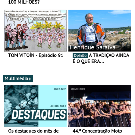
100 MILHÕES?
Henrique Saraiva
TOM VITOÍN - Episódio 91
A TRADIÇÃO AINDA
Opinião
É O QUE ERA…
Multimédia
Os destaques do mês de
44.ª Concentração Moto