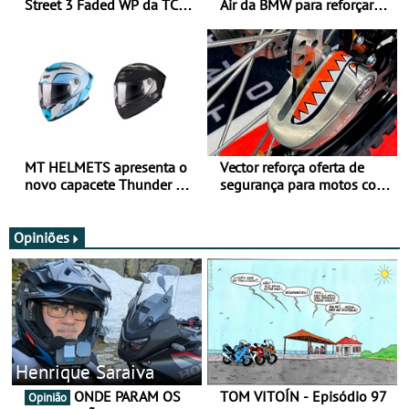
Street 3 Faded WP da TCX
Air da BMW para reforçar
para utilização durante
oferta de equipamento de
todo o ano
verão
MT HELMETS apresenta o
Vector reforça oferta de
novo capacete Thunder 4 R
segurança para motos com
SV
nova gama de cadeados
JawX
Opiniões
Henrique Saraiva
ONDE PARAM OS
TOM VITOÍN - Episódio 97
Opinião