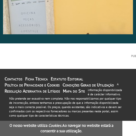
Contactos
Ficha Técnica
Estatuto Editorial
Política de Privacidade e Cookies
Condições Gerais de Utilização
A
informação disponibilizada
Resolução Alternativa de Litígios
Mapa do Site
é de carácter informativo.
Não pretende ser exaustiva nem completa. Não nos responsabilizamos por qualquer tipo
de incorrecção, embora tenhamos a preocupação de que a informação disponibilizada
seja o mais correcta possível. Os preços, quando existentes, são indicativos e devem ser
confirmados com os respectivos fornecedores ou marcas presentes neste portal, assim
como qualquer tipo de características técnicas.
O nosso website utiliza
Cookies
. Ao navegar no website estará a
consentir a sua utilização.