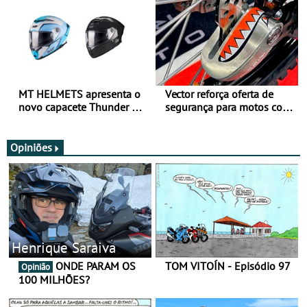
MT HELMETS apresenta o
Vector reforça oferta de
novo capacete Thunder 4 R
segurança para motos com
SV
nova gama de cadeados
JawX
Opiniões
Henrique Saraiva
ONDE PARAM OS
TOM VITOÍN - Episódio 97
Opinião
100 MILHÕES?