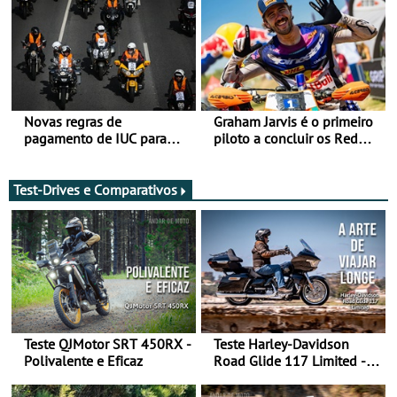
Novas regras de
Graham Jarvis é o primeiro
pagamento de IUC para
piloto a concluir os Red
2028 - Com ano de
Bull Romaniacs numa
transição em 2027
moto elétrica
Test-Drives e Comparativos
Teste QJMotor SRT 450RX -
Teste Harley-Davidson
Polivalente e Eficaz
Road Glide 117 Limited - A
Arte de Viajar Longe