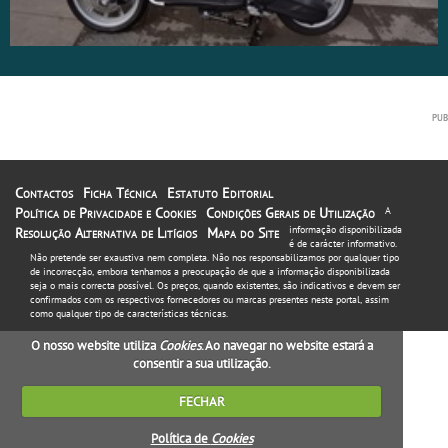
Contactos
Ficha Técnica
Estatuto Editorial
Política de Privacidade e Cookies
Condições Gerais de Utilização
A
informação disponibilizada
Resolução Alternativa de Litígios
Mapa do Site
é de carácter informativo.
Não pretende ser exaustiva nem completa. Não nos responsabilizamos por qualquer tipo
de incorrecção, embora tenhamos a preocupação de que a informação disponibilizada
seja o mais correcta possível. Os preços, quando existentes, são indicativos e devem ser
confirmados com os respectivos fornecedores ou marcas presentes neste portal, assim
como qualquer tipo de características técnicas.
O nosso website utiliza
Cookies
. Ao navegar no website estará a
consentir a sua utilização.
FECHAR
Política de
Cookies