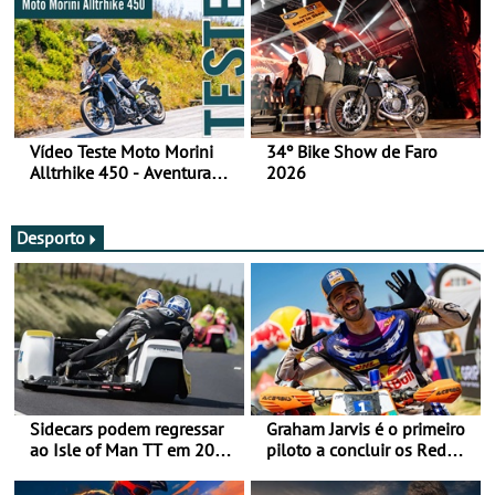
Vídeo Teste Moto Morini
34º Bike Show de Faro
Alltrhike 450 - Aventura
2026
Acessível
Desporto
Sidecars podem regressar
Graham Jarvis é o primeiro
ao Isle of Man TT em 2027
piloto a concluir os Red
após revisão de segurança
Bull Romaniacs numa
moto elétrica