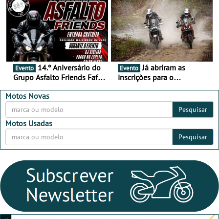
Alentejo
14.º Aniversário do
Já abriram as
Evento
Evento
Grupo Asfalto Friends Fafe,
inscrições para o
dia 26 de setembro de
MotorBeach Rally Raid
2026
2026
Motos Novas
Pesquisar
Motos Usadas
Pesquisar