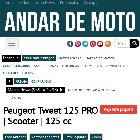
Andar de Moto
Auto News
Propedalar
Cardápio
Toggle
navigation
Motos
catálogo e preços
motos usadas
marcas de motos
concessionários
stands usadas
motonews
test-drives e comparativos
motodica - curtas
grelha
comparação
Motos Novas (939 de 1288)
anterior
voltar à pesquisa
próximo
Peugeot Tweet 125 PRO
Peça uma proposta
| Scooter | 125 cc
Foto Anterior
Ver todas as fotos
Foto Seguinte
Zoom