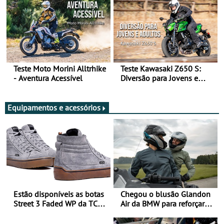
Teste Moto Morini Alltrhike
Teste Kawasaki Z650 S:
- Aventura Acessível
Diversão para Jovens e
Adultos
Equipamentos e acessórios
Estão disponíveis as botas
Chegou o blusão Glandon
Street 3 Faded WP da TCX
Air da BMW para reforçar
para utilização durante
oferta de equipamento de
todo o ano
verão