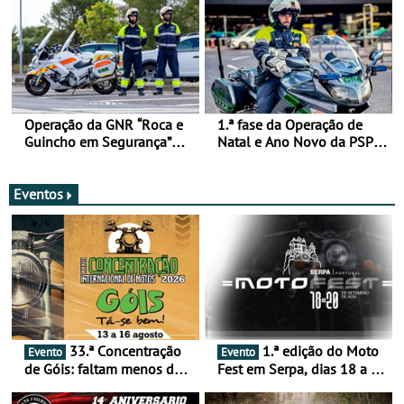
Operação da GNR “Roca e
1.ª fase da Operação de
Guincho em Segurança”
Natal e Ano Novo da PSP e
com resultados que
GNR menos trágica
merecem reflexão
Eventos
33.ª Concentração
1.ª edição do Moto
Evento
Evento
de Góis: faltam menos de
Fest em Serpa, dias 18 a 20
duas semanas! - De 13 a
de setembro - A cultura das
16 de agosto
duas rodas invade o Baixo