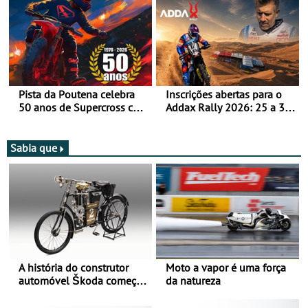
Pista da Poutena celebra
Inscrições abertas para o
50 anos de Supercross com
Addax Rally 2026: 25 a 30
jornada dupla, dias 1 e 2
de outubro - Proposta de
de agosto
participação com o Team
Bianchi Prata
Sabia que
A história do construtor
Moto a vapor é uma força
automóvel Škoda começou
da natureza
há mais de 120 anos nas
duas rodas!