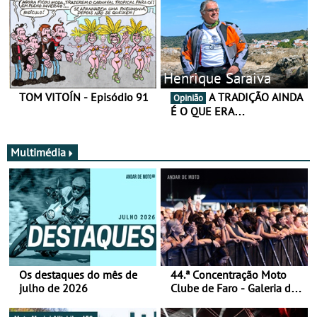
Henrique Saraiva
TOM VITOÍN - Episódio 91
A TRADIÇÃO AINDA
Opinião
É O QUE ERA…
Multimédia
Os destaques do mês de
44.ª Concentração Moto
julho de 2026
Clube de Faro - Galeria de
fotos (sábado)