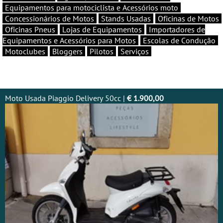
Equipamentos para motociclista e Acessórios moto
Concessionários de Motos
Stands Usadas
Oficinas de Motos
Oficinas Pneus
Lojas de Equipamentos
Importadores de
Equipamentos e Acessórios para Motos
Escolas de Condução
Motoclubes
Bloggers
Pilotos
Serviços
Moto Usada Piaggio Delivery 50cc |
€ 1.900,00