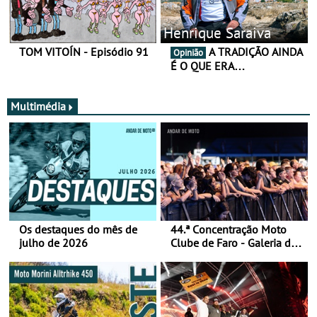
Henrique Saraiva
TOM VITOÍN - Episódio 91
A TRADIÇÃO AINDA
Opinião
É O QUE ERA…
Multimédia
Os destaques do mês de
44.ª Concentração Moto
julho de 2026
Clube de Faro - Galeria de
fotos (sábado)