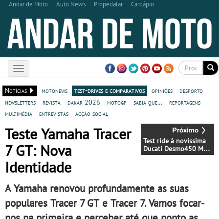
Andar de Moto
Auto News
Propedalar
Cardápio
Toggle
navigation
Notícias
motonews
test-drives e comparativos
opiniões
desporto
newsletters
revista
dakar 2026
motogp
sabia que...
reportagens
multimédia
entrevistas
acção social
Teste Yamaha Tracer
Test ride à novíssima
7 GT: Nova
Ducati Desmo450 MX
foi um sucesso
Identidade
A Yamaha renovou profundamente as suas
populares Tracer 7 GT e Tracer 7. Vamos focar-
nos na primeira e perceber até que ponto as