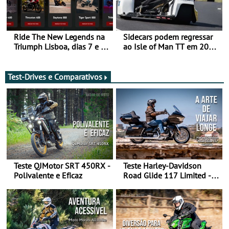
Ride The New Legends na
Sidecars podem regressar
Triumph Lisboa, dias 7 e 8
ao Isle of Man TT em 2027
de agosto
após revisão de segurança
Test-Drives e Comparativos
Teste QJMotor SRT 450RX -
Teste Harley-Davidson
Polivalente e Eficaz
Road Glide 117 Limited - A
Arte de Viajar Longe