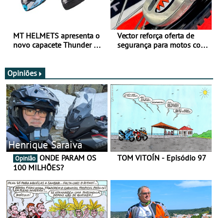
MT HELMETS apresenta o
Vector reforça oferta de
novo capacete Thunder 4 R
segurança para motos com
SV
nova gama de cadeados
JawX
Opiniões
Henrique Saraiva
ONDE PARAM OS
TOM VITOÍN - Episódio 97
Opinião
100 MILHÕES?