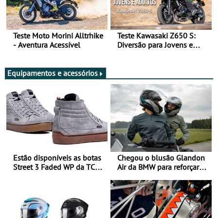
Teste Moto Morini Alltrhike
Teste Kawasaki Z650 S:
- Aventura Acessível
Diversão para Jovens e
Adultos
Equipamentos e acessórios
Estão disponíveis as botas
Chegou o blusão Glandon
Street 3 Faded WP da TCX
Air da BMW para reforçar
para utilização durante
oferta de equipamento de
todo o ano
verão