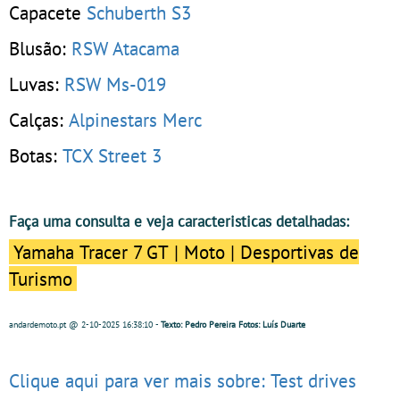
Capacete
Schuberth S3
Blusão:
RSW Atacama
Luvas:
RSW Ms-019
Calças:
Alpinestars Merc
Botas:
TCX Street 3
Faça uma consulta e veja caracteristicas detalhadas:
Yamaha Tracer 7 GT | Moto | Desportivas de
Turismo
andardemoto.pt
@ 2-10-2025
16:38:10
-
Texto: Pedro Pereira Fotos: Luís Duarte
Clique aqui para ver mais sobre: Test drives