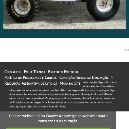
Contactos
Ficha Técnica
Estatuto Editorial
Política de Privacidade e Cookies
Condições Gerais de Utilização
A
informação disponibilizada
Resolução Alternativa de Litígios
Mapa do Site
é de carácter informativo.
Não pretende ser exaustiva nem completa. Não nos responsabilizamos por qualquer tipo
de incorrecção, embora tenhamos a preocupação de que a informação disponibilizada
seja o mais correcta possível. Os preços, quando existentes, são indicativos e devem ser
confirmados com os respectivos fornecedores ou marcas presentes neste portal, assim
como qualquer tipo de características técnicas.
O nosso website utiliza
Cookies
. Ao navegar no website estará a
consentir a sua utilização.