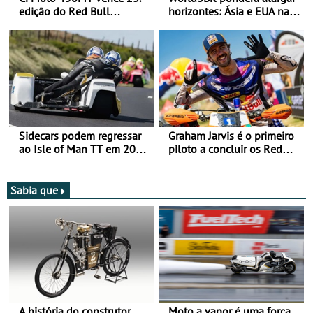
edição do Red Bull
horizontes: Ásia e EUA na
Romaniacs nas 3
mira para 2027
Categorias Adventure -
Vitória na Ultimate, Core e
Lite
Sidecars podem regressar
Graham Jarvis é o primeiro
ao Isle of Man TT em 2027
piloto a concluir os Red
após revisão de segurança
Bull Romaniacs numa
moto elétrica
Sabia que
A história do construtor
Moto a vapor é uma força