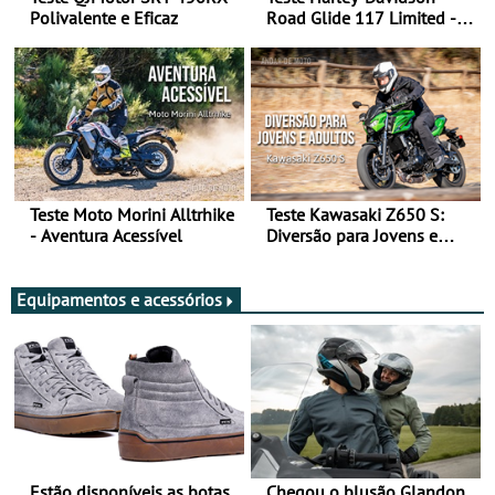
Polivalente e Eficaz
Road Glide 117 Limited - A
Arte de Viajar Longe
Teste Moto Morini Alltrhike
Teste Kawasaki Z650 S:
- Aventura Acessível
Diversão para Jovens e
Adultos
Equipamentos e acessórios
Estão disponíveis as botas
Chegou o blusão Glandon