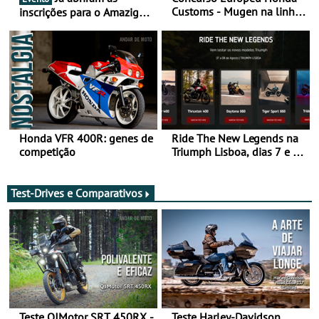
Customs - Mugen na linha
inscrições para o Amazigh
da frente, vote nela para
Raid 2027, que decorre em
ganhar
Marrocos, de 23 abril a 1
maio - The ultimate
experience in Morocco
Honda VFR 400R: genes de
Ride The New Legends na
competição
Triumph Lisboa, dias 7 e 8
de agosto
Test-Drives e Comparativos
Teste QJMotor SRT 450RX -
Teste Harley-Davidson