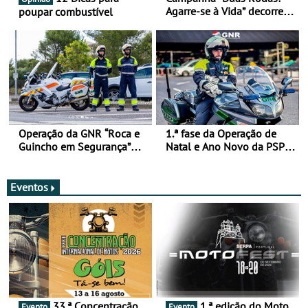
Agarre-se à Vida” decorre
poupar combustível
de 17 a 23 de março
Operação da GNR “Roca e
1.ª fase da Operação de
Guincho em Segurança”
Natal e Ano Novo da PSP e
com resultados que
GNR menos trágica
merecem reflexão
Eventos
33.ª Concentração
1.ª edição do Moto
Evento
Evento