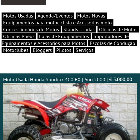
Motos Usadas
Agenda/Eventos
Motos Novas
Equipamentos para motociclista e Acessórios moto
Concessionários de Motos
Stands Usadas
Oficinas de Motos
Oficinas Pneus
Lojas de Equipamentos
Importadores de
Equipamentos e Acessórios para Motos
Escolas de Condução
Motoclubes
Bloggers
Pilotos
Serviços
Moto Usada Honda Sportrax 400 EX | Ano 2000 |
€ 5.000,00