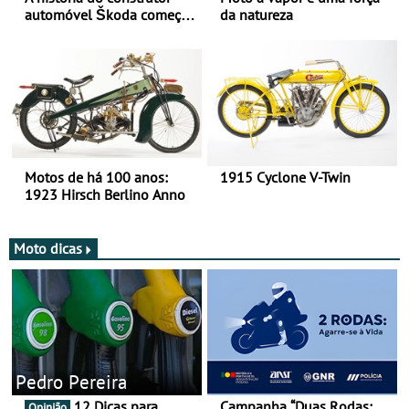
automóvel Škoda começou
da natureza
há mais de 120 anos nas
duas rodas!
Motos de há 100 anos:
1915 Cyclone V-Twin
1923 Hirsch Berlino Anno
Moto dicas
Pedro Pereira
12 Dicas para
Campanha “Duas Rodas:
Opinião