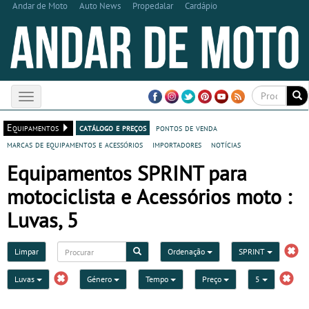
Andar de Moto
Auto News
Propedalar
Cardápio
Toggle
navigation
Equipamentos
catálogo e preços
pontos de venda
marcas de equipamentos e acessórios
importadores
notícias
Equipamentos SPRINT para
motociclista e Acessórios moto :
Luvas, 5
Limpar
Ordenação
SPRINT
Luvas
Género
Tempo
Preço
5