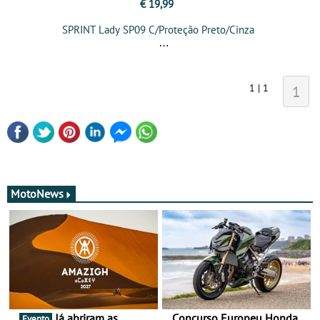
€ 19,99
SPRINT Lady SP09 C/Proteção Preto/Cinza
1 | 1
1
MotoNews
Já abriram as
Concurso Europeu Honda
Evento