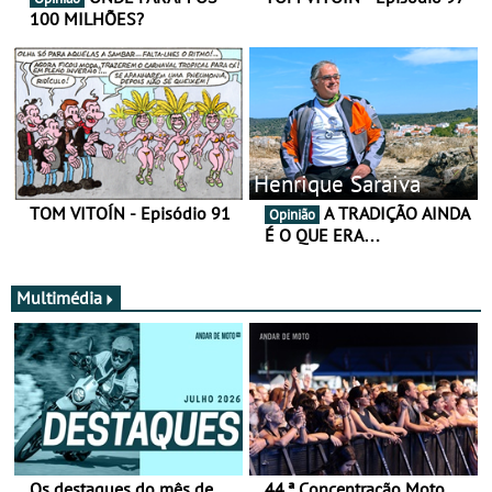
100 MILHÕES?
Henrique Saraiva
TOM VITOÍN - Episódio 91
A TRADIÇÃO AINDA
Opinião
É O QUE ERA…
Multimédia
Os destaques do mês de
44.ª Concentração Moto