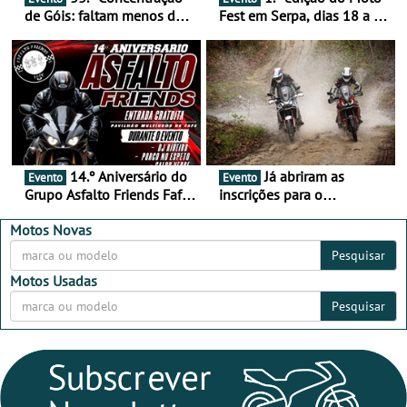
de Góis: faltam menos de
Fest em Serpa, dias 18 a 20
duas semanas! - De 13 a
de setembro - A cultura das
16 de agosto
duas rodas invade o Baixo
Alentejo
14.º Aniversário do
Já abriram as
Evento
Evento
Grupo Asfalto Friends Fafe,
inscrições para o
dia 26 de setembro de
MotorBeach Rally Raid
2026
2026
Motos Novas
Pesquisar
Motos Usadas
Pesquisar