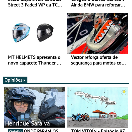
Street 3 Faded WP da TCX
Air da BMW para reforçar
para utilização durante
oferta de equipamento de
todo o ano
verão
MT HELMETS apresenta o
Vector reforça oferta de
novo capacete Thunder 4 R
segurança para motos com
SV
nova gama de cadeados
JawX
Opiniões
Henrique Saraiva
ONDE PARAM OS
TOM VITOÍN - Episódio 97
Opinião