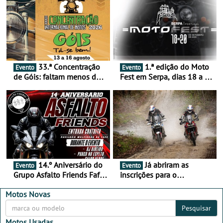
33.ª Concentração
1.ª edição do Moto
Evento
Evento
de Góis: faltam menos de
Fest em Serpa, dias 18 a 20
duas semanas! - De 13 a
de setembro - A cultura das
16 de agosto
duas rodas invade o Baixo
Alentejo
14.º Aniversário do
Já abriram as
Evento
Evento
Grupo Asfalto Friends Fafe,
inscrições para o
dia 26 de setembro de
MotorBeach Rally Raid
2026
2026
Motos Novas
Pesquisar
Motos Usadas