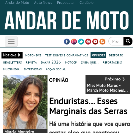
Andar de Moto
Auto News
Propedalar
Cardápio
Toggle
navigation
Notícias
motonews
test-drives e comparativos
opiniões
desporto
newsletters
revista
dakar 2026
motogp
sabia que...
reportagens
multimédia
entrevistas
acção social
OPINIÃO
Miss Moto Maroc -
March Moto Madness
– Ninguém as trava
Enduristas... Esses
Marginais das Serras
Há uma história que vos quero
contar, algo que aconteceu
Márcia Monteiro