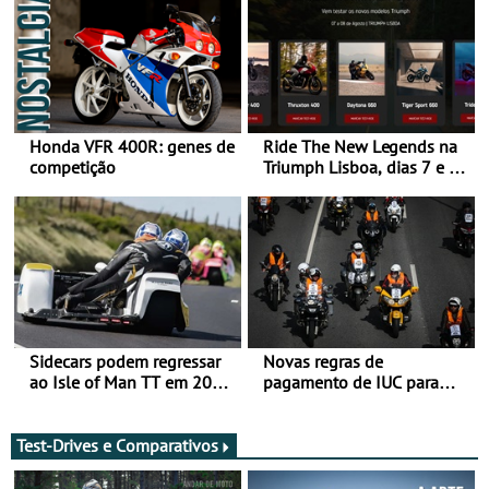
Honda VFR 400R: genes de
Ride The New Legends na
competição
Triumph Lisboa, dias 7 e 8
de agosto
Sidecars podem regressar
Novas regras de
ao Isle of Man TT em 2027
pagamento de IUC para
após revisão de segurança
2028 - Com ano de
transição em 2027
Test-Drives e Comparativos