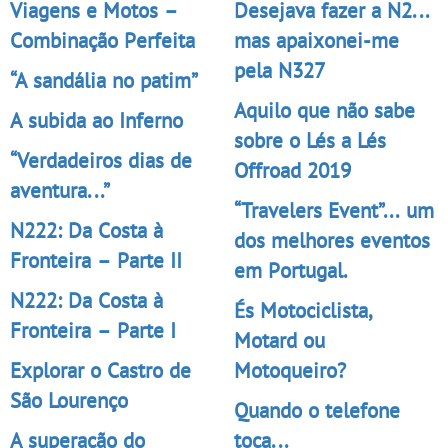
Viagens e Motos –
Desejava fazer a N2...
Combinação Perfeita
mas apaixonei-me
pela N327
“A sandália no patim”
Aquilo que não sabe
A subida ao Inferno
sobre o Lés a Lés
“Verdadeiros dias de
Offroad 2019
aventura...”
“Travelers Event”... um
N222: Da Costa à
dos melhores eventos
Fronteira – Parte II
em Portugal.
N222: Da Costa à
És Motociclista,
Fronteira – Parte I
Motard ou
Explorar o Castro de
Motoqueiro?
São Lourenço
Quando o telefone
A superação do
toca...