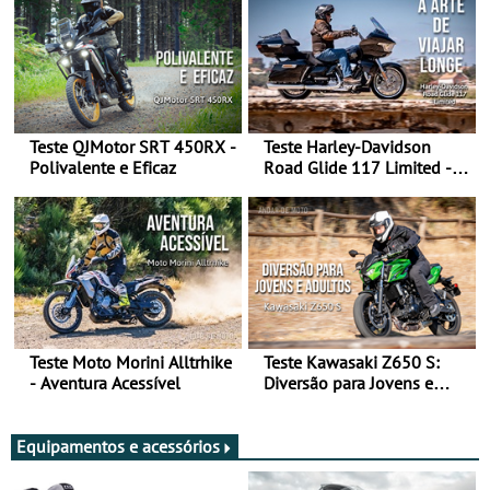
Teste QJMotor SRT 450RX -
Teste Harley-Davidson
Polivalente e Eficaz
Road Glide 117 Limited - A
Arte de Viajar Longe
Teste Moto Morini Alltrhike
Teste Kawasaki Z650 S:
- Aventura Acessível
Diversão para Jovens e
Adultos
Equipamentos e acessórios