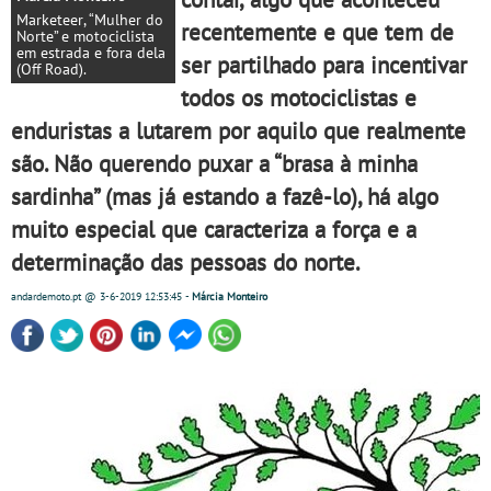
Marketeer, “Mulher do
recentemente e que tem de
Norte” e motociclista
em estrada e fora dela
ser partilhado para incentivar
(Off Road).
todos os motociclistas e
enduristas a lutarem por aquilo que realmente
são. Não querendo puxar a “brasa à minha
sardinha” (mas já estando a fazê-lo), há algo
muito especial que caracteriza a força e a
determinação das pessoas do norte.
andardemoto.pt
@ 3-6-2019
12:53:45
-
Márcia Monteiro