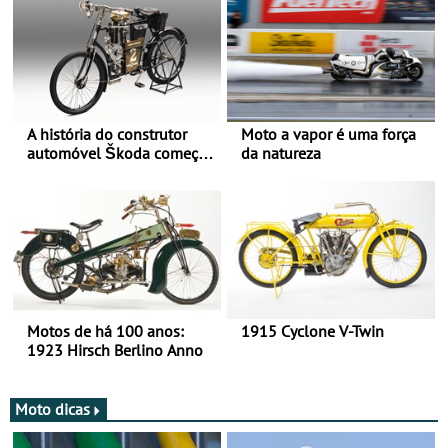
A história do construtor
Moto a vapor é uma força
automóvel Škoda começou
da natureza
há mais de 120 anos nas
duas rodas!
Motos de há 100 anos:
1915 Cyclone V-Twin
1923 Hirsch Berlino Anno
Moto dicas