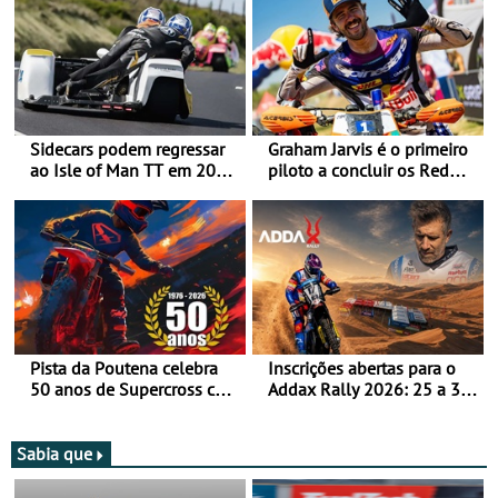
Sidecars podem regressar
Graham Jarvis é o primeiro
ao Isle of Man TT em 2027
piloto a concluir os Red
após revisão de segurança
Bull Romaniacs numa
moto elétrica
Pista da Poutena celebra
Inscrições abertas para o
50 anos de Supercross com
Addax Rally 2026: 25 a 30
jornada dupla, dias 1 e 2
de outubro - Proposta de
de agosto
participação com o Team
Bianchi Prata
Sabia que