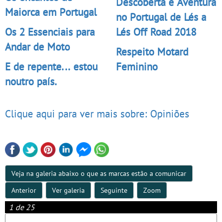
Descoberta e Aventura
Maiorca em Portugal
no Portugal de Lés a
Os 2 Essenciais para
Lés Off Road 2018
Andar de Moto
Respeito Motard
E de repente... estou
Feminino
noutro país.
Clique aqui para ver mais sobre: Opiniões
Veja na galeria abaixo o que as marcas estão a comunicar
Anterior
Ver galeria
Seguinte
Zoom
1 de 25