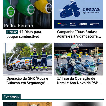
Pedro Pereira
12 Dicas para
Campanha “Duas Rodas:
Opinião
Agarre-se à Vida” decorre
poupar combustível
de 17 a 23 de março
Operação da GNR “Roca e
1.ª fase da Operação de
Guincho em Segurança”
Natal e Ano Novo da PSP e
com resultados que
GNR menos trágica
merecem reflexão
Eventos