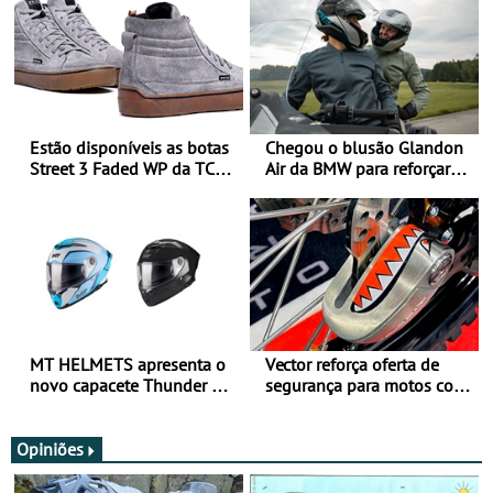
Estão disponíveis as botas
Chegou o blusão Glandon
Street 3 Faded WP da TCX
Air da BMW para reforçar
para utilização durante
oferta de equipamento de
todo o ano
verão
MT HELMETS apresenta o
Vector reforça oferta de
novo capacete Thunder 4 R
segurança para motos com
SV
nova gama de cadeados
JawX
Opiniões