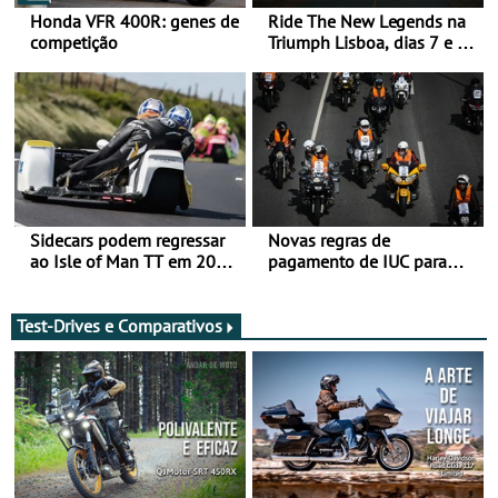
Honda VFR 400R: genes de
Ride The New Legends na
competição
Triumph Lisboa, dias 7 e 8
de agosto
Sidecars podem regressar
Novas regras de
ao Isle of Man TT em 2027
pagamento de IUC para
após revisão de segurança
2028 - Com ano de
transição em 2027
Test-Drives e Comparativos