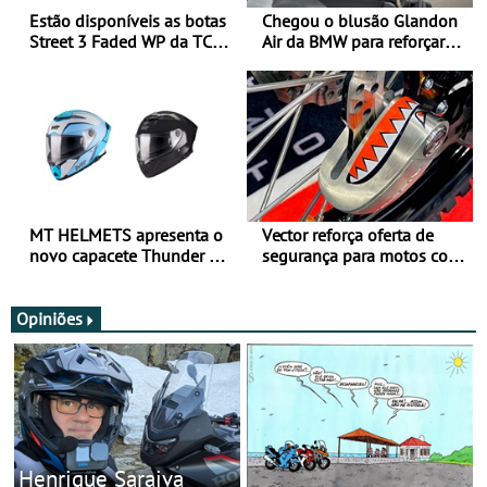
Estão disponíveis as botas
Chegou o blusão Glandon
Street 3 Faded WP da TCX
Air da BMW para reforçar
para utilização durante
oferta de equipamento de
todo o ano
verão
MT HELMETS apresenta o
Vector reforça oferta de
novo capacete Thunder 4 R
segurança para motos com
SV
nova gama de cadeados
JawX
Opiniões
Henrique Saraiva