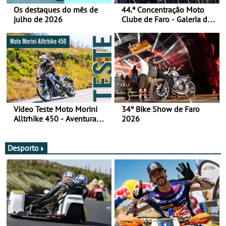
Os destaques do mês de
44.ª Concentração Moto
julho de 2026
Clube de Faro - Galeria de
fotos (sábado)
Vídeo Teste Moto Morini
34º Bike Show de Faro
Alltrhike 450 - Aventura
2026
Acessível
Desporto