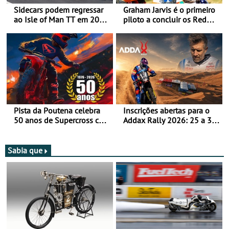
Sidecars podem regressar
Graham Jarvis é o primeiro
ao Isle of Man TT em 2027
piloto a concluir os Red
após revisão de segurança
Bull Romaniacs numa
moto elétrica
Pista da Poutena celebra
Inscrições abertas para o
50 anos de Supercross com
Addax Rally 2026: 25 a 30
jornada dupla, dias 1 e 2
de outubro - Proposta de
de agosto
participação com o Team
Bianchi Prata
Sabia que