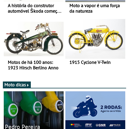
A história do construtor
Moto a vapor é uma força
automóvel Škoda começou
da natureza
há mais de 120 anos nas
duas rodas!
Motos de há 100 anos:
1915 Cyclone V-Twin
1923 Hirsch Berlino Anno
Moto dicas
Pedro Pereira