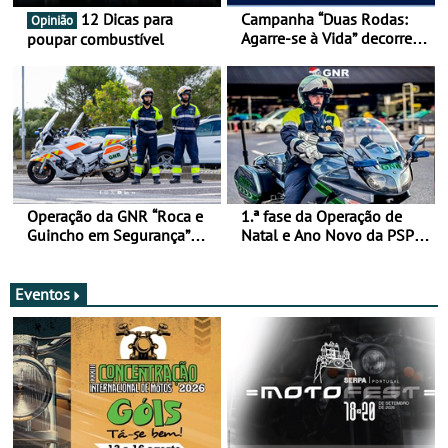
12 Dicas para
Campanha “Duas Rodas:
Opinião
Agarre-se à Vida” decorre
poupar combustível
de 17 a 23 de março
Operação da GNR “Roca e
1.ª fase da Operação de
Guincho em Segurança”
Natal e Ano Novo da PSP e
com resultados que
GNR menos trágica
merecem reflexão
Eventos