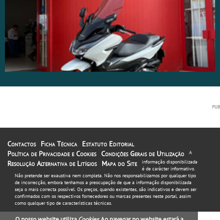
Contactos
Ficha Técnica
Estatuto Editorial
Política de Privacidade e Cookies
Condições Gerais de Utilização
A
informação disponibilizada
Resolução Alternativa de Litígios
Mapa do Site
é de carácter informativo.
Não pretende ser exaustiva nem completa. Não nos responsabilizamos por qualquer tipo
de incorrecção, embora tenhamos a preocupação de que a informação disponibilizada
seja o mais correcta possível. Os preços, quando existentes, são indicativos e devem ser
confirmados com os respectivos fornecedores ou marcas presentes neste portal, assim
como qualquer tipo de características técnicas.
O nosso website utiliza
Cookies
. Ao navegar no website estará a