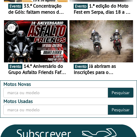
33.ª Concentração
1.ª edição do Moto
Evento
Evento
de Góis: faltam menos de
Fest em Serpa, dias 18 a 20
duas semanas! - De 13 a
de setembro - A cultura das
16 de agosto
duas rodas invade o Baixo
Alentejo
14.º Aniversário do
Já abriram as
Evento
Evento
Grupo Asfalto Friends Fafe,
inscrições para o
dia 26 de setembro de
MotorBeach Rally Raid
2026
2026
Motos Novas
Pesquisar
Motos Usadas
Pesquisar