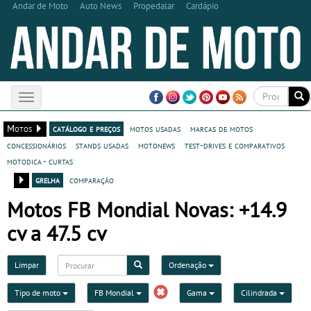
Andar de Moto
Auto News
Propedalar
Cardápio
Toggle
navigation
Motos
catálogo e preços
motos usadas
marcas de motos
concessionários
stands usadas
motonews
test-drives e comparativos
motodica - curtas
grelha
comparação
Motos FB Mondial Novas: +14.9
cv a 47.5 cv
Limpar
Ordenação
Tipo de moto
FB Mondial
Gama
Cilindrada