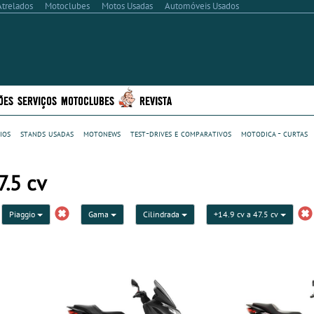
Atrelados
Motoclubes
Motos Usadas
Automóveis Usados
ÕES
SERVIÇOS
MOTOCLUBES
REVISTA
ios
stands usadas
motonews
test-drives e comparativos
motodica - curtas
7.5 cv
Piaggio
Gama
Cilindrada
+14.9 cv a 47.5 cv