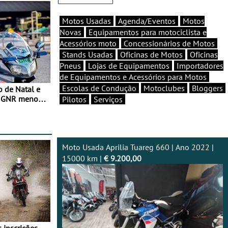
Motos Usadas
Agenda/Eventos
Motos
Novas
Equipamentos para motociclista e
Acessórios moto
Concessionários de Motos
Stands Usadas
Oficinas de Motos
Oficinas
Pneus
Lojas de Equipamentos
Importadores
de Equipamentos e Acessórios para Motos
Escolas de Condução
Motoclubes
Bloggers
o de Natal e
e GNR menos
Pilotos
Serviços
Moto Usada Aprilia Tuareg 660 | Ano 2022 |
15000 km |
€ 9.200,00