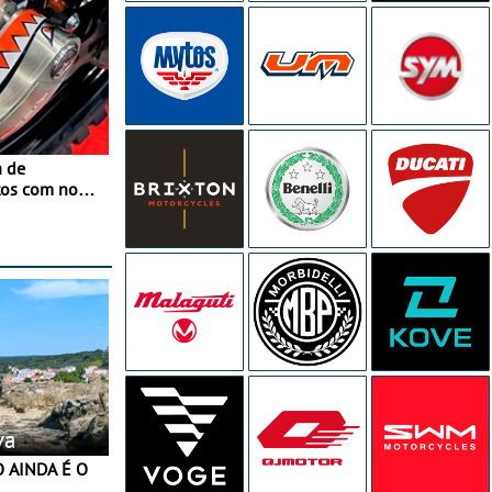
a de
tos com nova
 JawX
va