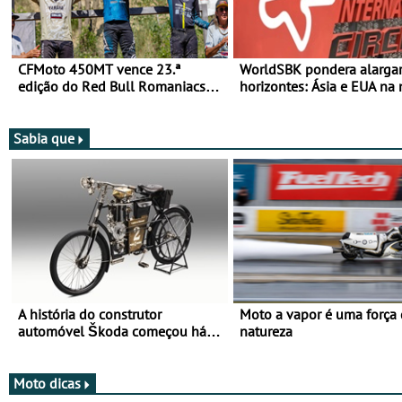
CFMoto 450MT vence 23.ª
WorldSBK pondera alarga
edição do Red Bull Romaniacs
horizontes: Ásia e EUA na 
nas 3 Categorias Adventure -
para 2027
Vitória na Ultimate, Core e Lite
Sabia que
A história do construtor
Moto a vapor é uma força
automóvel Škoda começou há
natureza
mais de 120 anos nas duas
rodas!
Moto dicas