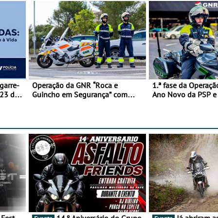
garre-
Operação da GNR “Roca e
1.ª fase da Operaçã
 23 de
Guincho em Segurança” com
Ano Novo da PSP 
resultados que merecem reflexão
trágica
14.º Aniversário do Grupo
Já abriram as inscrições