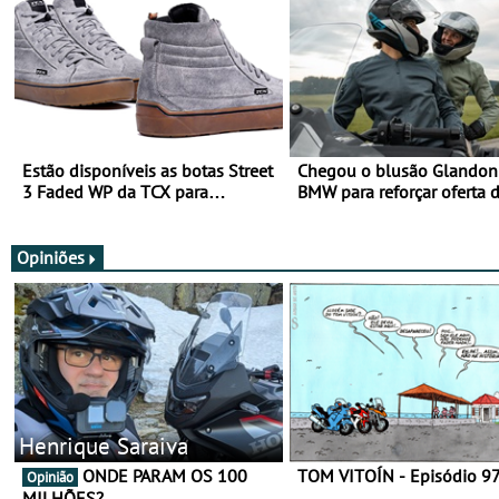
Estão disponíveis as botas Street
Chegou o blusão Glandon 
3 Faded WP da TCX para
BMW para reforçar oferta 
utilização durante todo o ano
equipamento de verão
Opiniões
Henrique Saraiva
ONDE PARAM OS 100
TOM VITOÍN - Episódio 9
Opinião
MILHÕES?