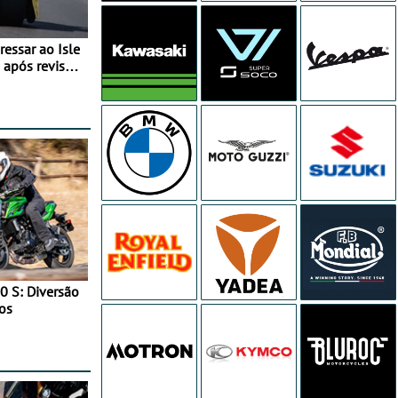
essar ao Isle
após revisão
0 S: Diversão
os