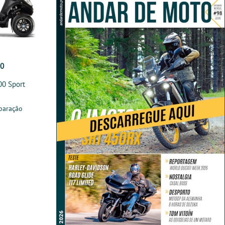
00
00 Sport
paração