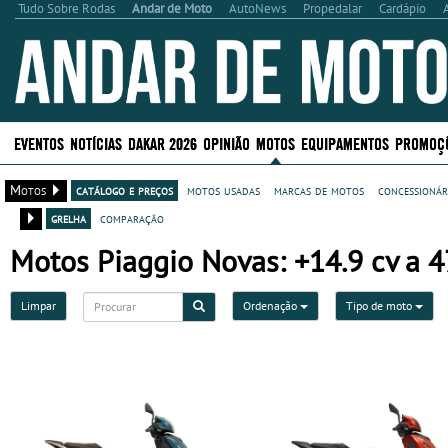
Tudo Sobre Rodas
Andar de Moto
AutoNews
Propedalar
Cardápio
EVENTOS
NOTÍCIAS
DAKAR 2026
OPINIÃO
MOTOS
EQUIPAMENTOS
PROMOÇ
Motos
catálogo e preços
motos usadas
marcas de motos
concessionár
grelha
comparação
Motos Piaggio Novas: +14.9 cv a 4
Limpar
Ordenação
Tipo de moto