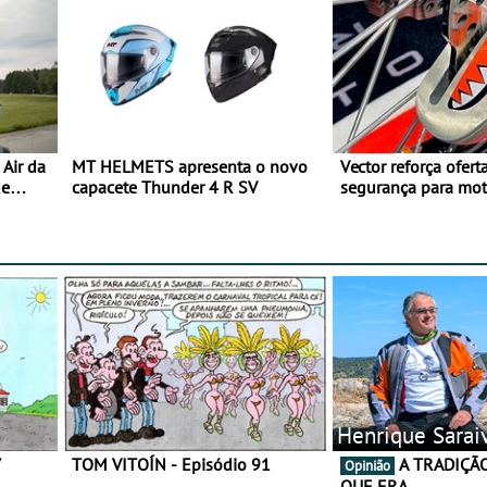
Air da
MT HELMETS apresenta o novo
Vector reforça ofert
de
capacete Thunder 4 R SV
segurança para mo
gama de cadeados
Henrique Sarai
7
TOM VITOÍN - Episódio 91
A TRADIÇÃO AINDA É O
Opinião
QUE ERA…