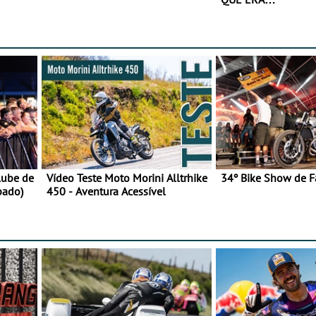
lube de
Vídeo Teste Moto Morini Alltrhike
34º Bike Show de F
bado)
450 - Aventura Acessível