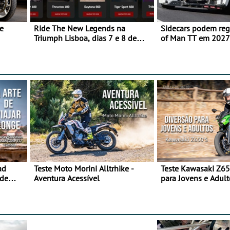
e
Ride The New Legends na
Sidecars podem regr
Triumph Lisboa, dias 7 e 8 de
of Man TT em 2027 
agosto
de segurança
ad
Teste Moto Morini Alltrhike -
Teste Kawasaki Z65
 de
Aventura Acessível
para Jovens e Adult