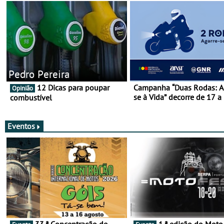
Pedro Pereira
12 Dicas para poupar
Campanha “Duas Rodas: A
Opinião
se à Vida” decorre de 17 a
combustível
março
Eventos
33.ª Concentração de
1.ª edição do Moto Fest