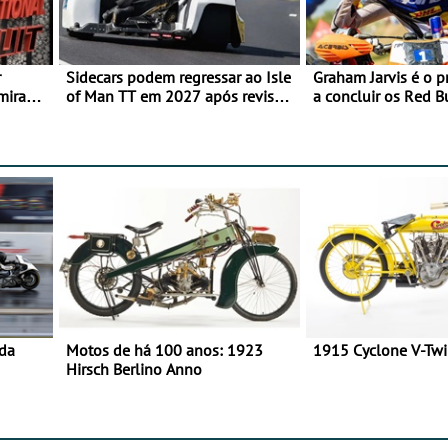
r
Sidecars podem regressar ao Isle
Graham Jarvis é o p
mira
of Man TT em 2027 após revisão
a concluir os Red 
de segurança
numa moto elétrica
 da
Motos de há 100 anos: 1923
1915 Cyclone V-Tw
Hirsch Berlino Anno