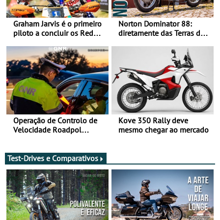
Graham Jarvis é o primeiro
Norton Dominator 88:
piloto a concluir os Red
diretamente das Terras de
Bull Romaniacs numa
Sua Majestade
moto elétrica
Operação de Controlo de
Kove 350 Rally deve
Velocidade Roadpol
mesmo chegar ao mercado
decorre até 9 de agosto
Test-Drives e Comparativos