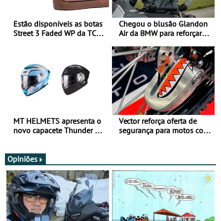
Estão disponíveis as botas
Chegou o blusão Glandon
Street 3 Faded WP da TCX
Air da BMW para reforçar
para utilização durante
oferta de equipamento de
todo o ano
verão
MT HELMETS apresenta o
Vector reforça oferta de
novo capacete Thunder 4 R
segurança para motos com
SV
nova gama de cadeados
JawX
Opiniões