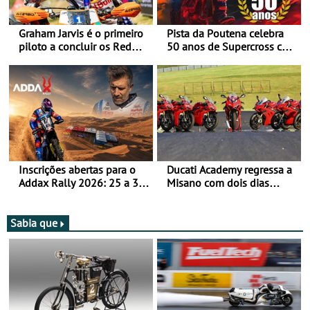
Graham Jarvis é o primeiro
Pista da Poutena celebra
piloto a concluir os Red
50 anos de Supercross com
Bull Romaniacs numa
jornada dupla, dias 1 e 2
moto elétrica
de agosto
Inscrições abertas para o
Ducati Academy regressa a
Addax Rally 2026: 25 a 30
Misano com dois dias
de outubro - Proposta de
dedicados à condução em
participação com o Team
circuito - Dias 22 e 23 de
Bianchi Prata
setembro, no Misano World
Sabia que
Circuit