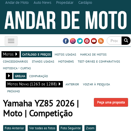
Andar de Moto
Auto News
Propedalar
Cardápio
Toggle
navigation
Motos
catálogo e preços
motos usadas
marcas de motos
concessionários
stands usadas
motonews
test-drives e comparativos
motodica - curtas
grelha
comparação
Motos Novas (1263 de 1288)
anterior
voltar à pesquisa
próximo
Yamaha YZ85 2026 |
Peça uma proposta
Moto | Competição
Foto Anterior
Ver todas as fotos
Foto Seguinte
Zoom