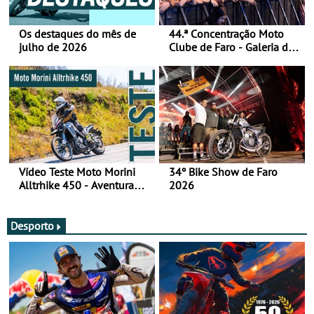
Os destaques do mês de
44.ª Concentração Moto
julho de 2026
Clube de Faro - Galeria de
fotos (sábado)
Vídeo Teste Moto Morini
34º Bike Show de Faro
Alltrhike 450 - Aventura
2026
Acessível
Desporto