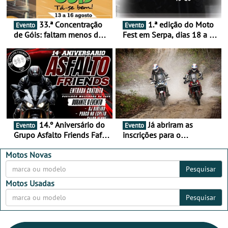
33.ª Concentração
1.ª edição do Moto
Evento
Evento
de Góis: faltam menos de
Fest em Serpa, dias 18 a 20
duas semanas! - De 13 a
de setembro - A cultura das
16 de agosto
duas rodas invade o Baixo
Alentejo
14.º Aniversário do
Já abriram as
Evento
Evento
Grupo Asfalto Friends Fafe,
inscrições para o
dia 26 de setembro de
MotorBeach Rally Raid
2026
2026
Motos Novas
Pesquisar
Motos Usadas
Pesquisar