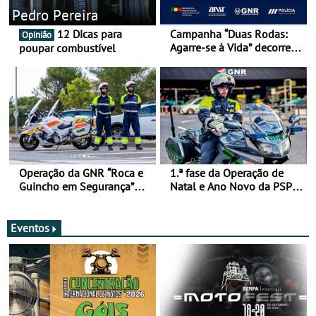
Pedro Pereira
12 Dicas para
Campanha “Duas Rodas:
Opinião
Agarre-se à Vida” decorre
poupar combustível
de 17 a 23 de março
Operação da GNR “Roca e
1.ª fase da Operação de
Guincho em Segurança”
Natal e Ano Novo da PSP e
com resultados que
GNR menos trágica
merecem reflexão
Eventos